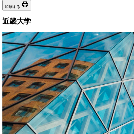
print
印刷する
近畿大学