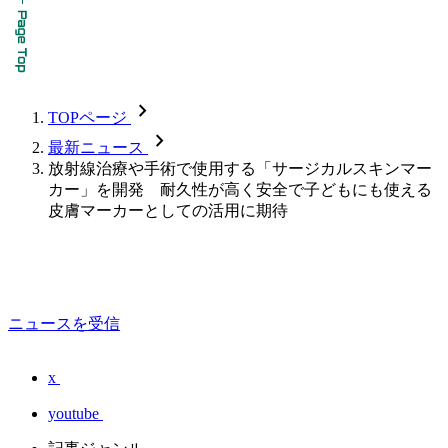
chevron_forward
TOPページ
chevron_forward
最新ニュース
放射線治療や手術で使用する「サージカルスキンマー
カー」を開発 耐久性が高く安全で子どもにも使える
皮膚マーカーとしての活用に期待
ニュースを受信
x
youtube