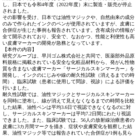
し、日本でも令和4年度（2022年度）末に製造・販売が停止
されました。
その影響を受け、日本では油性マジックや、自然由来の成分
のみで作られたインクのペンが使用されていますが、皮膚に
合併症が生じた事例も報告されています。含有成分の情報が
全て開示されており、安全で、なおかつ、性能と利便性も高
い皮膚マーカーの開発が急務となっています。
【本件の内容】
研究グループは、早川ゴム株式会社と共同で、医薬部外品原
料規格に掲載されている安全な化粧品材料から、発がん性物
質を含まない皮膚マーカー「サージカルスキンマーカー」を
開発し、インクのにじみや線の耐久性試験（消えるまでの時
間）、臨床試験（患者に使用して問診、視診）による評価を
行いました。
耐久性試験では、油性マジックとサージカルスキンマーカー
を同時に塗布し、線が消えて見えなくなるまでの時間を比較
した結果、油性ペンは平均3.6日で視認できなくなるのに対
し、サージカルスキンマーカーは平均7.2日間にわたり視認
できました。また、臨床試験では、56人の放射線治療患者の
皮膚に3カ月間マークを描き、症状や皮膚変化を観察した結
果、油性マジック等では報告されていた合併症が1例も見ら