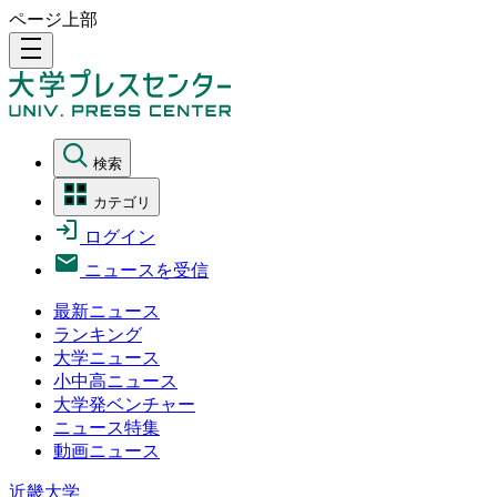
ページ上部
density_medium
検索
カテゴリ
ログイン
ニュースを受信
最新ニュース
ランキング
大学ニュース
小中高ニュース
大学発ベンチャー
ニュース特集
動画ニュース
近畿大学