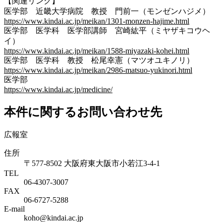
【関連リンク】
医学部 近畿大学病院 教授 門前一（モンゼンハジメ）
https://www.kindai.ac.jp/meikan/1301-monzen-hajime.html
医学部 医学科 医学部講師 宮崎紘平（ミヤザキコウヘ
イ）
https://www.kindai.ac.jp/meikan/1588-miyazaki-kohei.html
医学部 医学科 教授 松尾幸憲（マツオユキノリ）
https://www.kindai.ac.jp/meikan/2986-matsuo-yukinori.html
医学部
https://www.kindai.ac.jp/medicine/
本件に関するお問い合わせ先
広報室
住所
〒577-8502 大阪府東大阪市小若江3-4-1
TEL
06‐4307‐3007
FAX
06‐6727‐5288
E-mail
koho@kindai.ac.jp