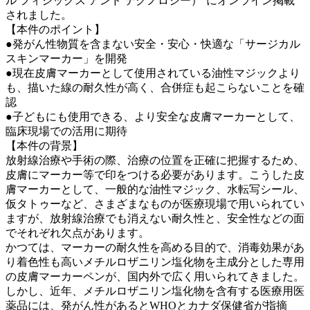
ル フィジックス アンド テクノロジー）''にオンライン掲載
されました。
【本件のポイント】
●発がん性物質を含まない安全・安心・快適な「サージカル
スキンマーカー」を開発
●現在皮膚マーカーとして使用されている油性マジックより
も、描いた線の耐久性が高く、合併症も起こらないことを確
認
●子どもにも使用できる、より安全な皮膚マーカーとして、
臨床現場での活用に期待
【本件の背景】
放射線治療や手術の際、治療の位置を正確に把握するため、
皮膚にマーカー等で印をつける必要があります。こうした皮
膚マーカーとして、一般的な油性マジック、水転写シール、
仮タトゥーなど、さまざまなものが医療現場で用いられてい
ますが、放射線治療でも消えない耐久性と、安全性などの面
でそれぞれ欠点があります。
かつては、マーカーの耐久性を高める目的で、消毒効果があ
り着色性も高いメチルロザニリン塩化物を主成分とした専用
の皮膚マーカーペンが、国内外で広く用いられてきました。
しかし、近年、メチルロザニリン塩化物を含有する医療用医
薬品には、発がん性があるとWHOとカナダ保健省が指摘