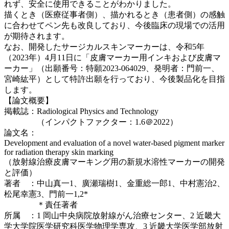
れず、安全に使用できることがわかりました。
描くとき（医療従事者側）、描かれるとき（患者側）の感触
に合わせてペン先も改良しており、今後臨床の現場での活用
が期待されます。
なお、開発したサージカルスキンマーカーは、令和5年
（2023年）4月11日に「皮膚マーカー用インキおよび皮膚マ
ーカー」（出願番号：特願2023-064029、発明者：門前一、
宮崎紘平）として特許出願を行っており、今後製品化を目指
します。
【論文概要】
掲載誌：Radiological Physics and Technology
（インパクトファクター：1.6＠2022）
論文名：
Development and evaluation of a novel water-based pigment marker
for radiation therapy skin marking
（放射線治療皮膚マーキング用の新規水溶性マーカーの開発
と評価）
著者 ：中山真一1、廣瀬瑞樹1、金重総一郎1、中村憲治2、
松尾幸憲3、門前一1,2*
＊責任著者
所属 ：1 岡山中央病院放射線がん治療センター、2 近畿大
学大学院医学研究科医学物理学専攻、3 近畿大学医学部放射