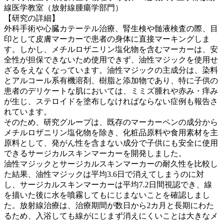
線医学教室（放射線腫瘍学部門）
【研究の詳細】
外科手術や心臓カテーテル治療、腎生検や髄液検査の際、目
印として皮膚マーカーで患者の身体に直接マーキングしま
す。しかし、メチルロザニリン塩化物を含むマーカーは、安
全性が担保できないため使用できず、油性マジックを使用せ
ざるをえなくなっています。油性マジックの主成分は、染料
とアルコール系有機溶剤、樹脂と添加物であり、特に子供の
患者のデリケートな肌においては、ミミズ腫れや赤み・痒み
が生じ、ステロイドを塗布しなければならない症例も報告さ
れています。
そのため、研究グループは、既存のマーカーペンの成分から
メチルロザニリン塩化物を除き、化粧品原料や食用素材を主
原料として、発がん性を含まない成分で子供にも安全に使用
できるサージカルスキンマーカーを開発しました。
油性マジックとサージカルスキンマーカーの耐久性を比較し
た結果、油性マジックは平均3.6日で消えてしまうのに対
し、サージカルスキンマーカーは平均7.2日間視認でき、線
を描いた後に水を噴霧してもにじまないことを確認しまし
た。放射線治療は、治療期間が数日から2カ月と長期にわた
るため、入浴しても線がにじまず消えにくいことは大きなメ