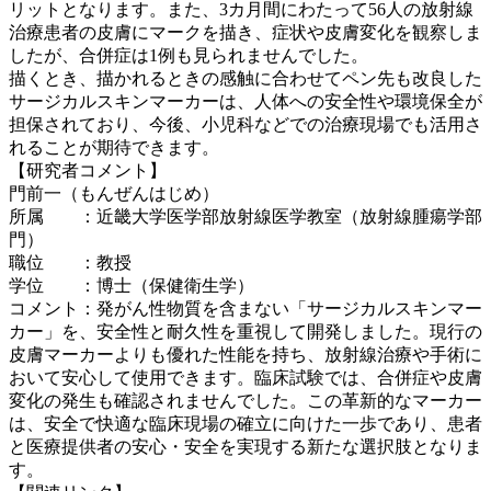
リットとなります。また、3カ月間にわたって56人の放射線
治療患者の皮膚にマークを描き、症状や皮膚変化を観察しま
したが、合併症は1例も見られませんでした。
描くとき、描かれるときの感触に合わせてペン先も改良した
サージカルスキンマーカーは、人体への安全性や環境保全が
担保されており、今後、小児科などでの治療現場でも活用さ
れることが期待できます。
【研究者コメント】
門前一（もんぜんはじめ）
所属 ：近畿大学医学部放射線医学教室（放射線腫瘍学部
門）
職位 ：教授
学位 ：博士（保健衛生学）
コメント：発がん性物質を含まない「サージカルスキンマー
カー」を、安全性と耐久性を重視して開発しました。現行の
皮膚マーカーよりも優れた性能を持ち、放射線治療や手術に
おいて安心して使用できます。臨床試験では、合併症や皮膚
変化の発生も確認されませんでした。この革新的なマーカー
は、安全で快適な臨床現場の確立に向けた一歩であり、患者
と医療提供者の安心・安全を実現する新たな選択肢となりま
す。