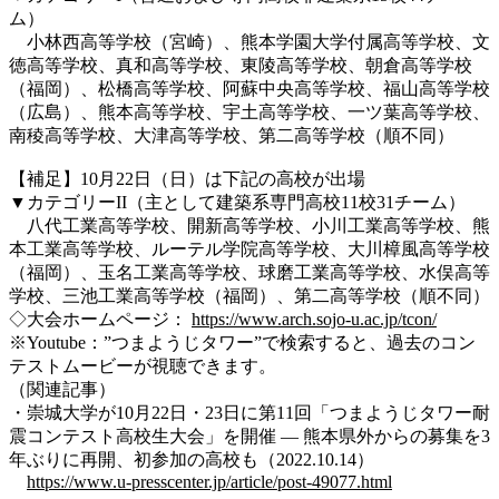
ム）
小林西
高等学校
（宮崎）、熊本学園大学付属
高等学校
、文
徳
高等学校
、真和
高等学校
、東陵
高等学校
、朝倉
高等学校
（福岡）、松橋
高等学校
、阿蘇中央
高等学校
、福山
高等学校
（広島）、熊本
高等学校
、宇土
高等学校
、一ツ葉
高等学校
、
南稜
高等学校
、大津
高等学校
、第二
高等学校
（順不同）
【補足】10月22日（日）は下記の高校が出場
▼カテゴリーII（主として建築系専門高校11校31チーム）
八代工業
高等学校
、開新
高等学校
、小川工業
高等学校
、熊
本工業
高等学校
、ルーテル学院
高等学校
、大川樟風
高等学校
（福岡）、玉名工業
高等学校
、球磨工業
高等学校
、水俣
高等
学校
、三池工業
高等学校
（福岡）、第二
高等学校
（順不同）
◇大会ホームページ：
https://www.arch.sojo-u.ac.jp/tcon/
※Youtube：”つまようじタワー”で検索すると、過去のコン
テストムービーが視聴できます。
（関連記事）
・崇城大学が10月22日・23日に第11回「つまようじタワー耐
震コンテスト高校生大会」を開催 — 熊本県外からの募集を3
年ぶりに再開、初参加の高校も（2022.10.14）
https://www.u-presscenter.jp/article/post-49077.html