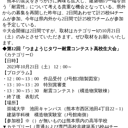
熊本の震災をきっかけに興味も拡大し、建築物の一端を担
う「耐震性」について考える貴重な機会となっている。県外
からの募集を再開した昨年は、2日間あわせて計25校64チー
ムが参加。今年は県内外から2日間で計25校75チームが参加
を予定している。
※大会開催は2日間ですが、取材はカテゴリーIの10月21日
（土）のみとさせていただきます。ぜひ取材をお願いいたし
ます。
◆
第
12
回「つまようじタワー耐震コンテスト高校生大会」
《カテゴリーI》
【日時】
2023年10月21日（土） 12：00～
【プログラム】
・12：00～13：00 作品受付（J号館2階製図室）
・13：10～13：20 特別賞審査
・13：30～15：30 耐震コンテスト（構造物実験棟）
・終了後 表彰式
【場所】
崇城大学 池田キャンパス（熊本市西区池田4丁目22－1）
建築学科棟 構造物実験室（J号館南側）
【参加校】※（）が無いものは熊本県内の高等学校
▼カテゴリーI（普通および専門高校非建築系15校44チー