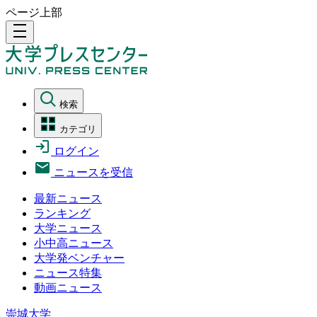
ページ上部
density_medium
検索
カテゴリ
ログイン
ニュースを受信
最新ニュース
ランキング
大学ニュース
小中高ニュース
大学発ベンチャー
ニュース特集
動画ニュース
崇城大学