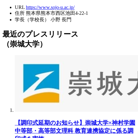
URL
https://www.sojo-u.ac.jp/
住所
熊本県熊本市西区池田4-22-1
学長（学校長）
小野 長門
最近のプレスリリース
（崇城大学）
【調印式延期のお知らせ】崇城大学×神村学園
中等部・高等部文理科 教育連携協定に係る調