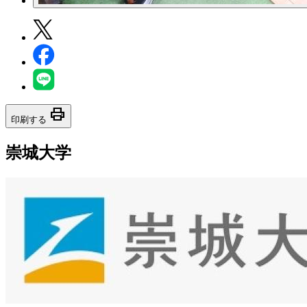
print
印刷する
崇城大学