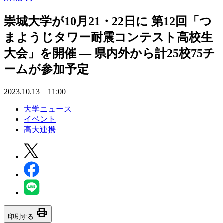
崇城大学が10月21・22日に 第12回「つ
まようじタワー耐震コンテスト高校生
大会」を開催 — 県内外から計25校75チ
ームが参加予定
2023.10.13 11:00
大学ニュース
イベント
高大連携
print
印刷する