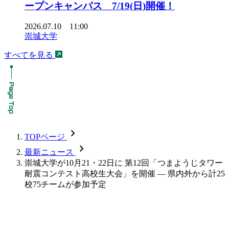
ープンキャンパス 7/19(日)開催！
2026.07.10 11:00
崇城大学
すべてを見る
chevron_forward
TOPページ
chevron_forward
最新ニュース
崇城大学が10月21・22日に 第12回「つまようじタワー
耐震コンテスト高校生大会」を開催 — 県内外から計25
校75チームが参加予定