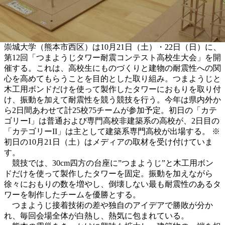
崇城大学（熊本市西区）は10月21日（土）・22日（日）に、
第12回「つまようじタワー耐震コンテスト高校生大会」を開
催する。これは、高校生にものづくりと建物の耐震性への関
心を高めてもらうことを目的とした取り組み。つまようじと
木工用ボンドだけを使って製作したタワーにおもりを取り付
け、振動を加えて耐震性を競う競技を行う。今年は県内外か
ら2日間あわせて計25校75チームが参加予定。初日の「カテ
ゴリーI」は普通および専門高校非建築系の高校が、2日目の
「カテゴリーII」は主として建築系専門高校が出場する。 ※
初日の10月21日（土）はメディアの取材を受け付けていま
す。
競技では、30cm四方の台座に”つまようじ”と木工用ボン
ドだけを使って製作したタワーを固定。振動を加えながら
徐々におもりの数を増やし、倒壊しない最も耐震性のあるタ
ワーを制作したチームを優勝とする。
つまようじ接着技術の差や独自のアイデアで勝敗が分か
れ、毎回会場全体が白熱し、熱気に包まれている。