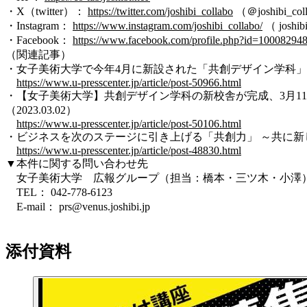
・X（twitter）：
https://twitter.com/joshibi_collabo
（＠joshibi_col
・Instagram：
https://www.instagram.com/joshibi_collabo/
（ joshib
・Facebook：
https://www.facebook.com/profile.php?id=10008294
（関連記事）
・女子美術大学で今年4月に新設された「共創デザイン学科」の学
https://www.u-presscenter.jp/article/post-50966.html
・【女子美術大学】共創デザイン学科の新校舎が完成、3月1
（2023.03.02）
https://www.u-presscenter.jp/article/post-50106.html
・ビジネスを次のステージに引き上げる「共創力」 ～共に新しい価
https://www.u-presscenter.jp/article/post-48830.html
▼本件に関する問い合わせ先
女子美術大学 広報グループ（担当：橋本・三ツ木・小澤
TEL： 042-778-6123
E-mail： prs@venus.joshibi.jp
添付資料