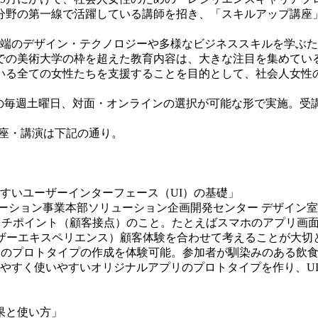
分野の第一線で活躍している講師を招き、「スキルアップ講座
端のデザイン・テクノロジーや多様なビジネススキルを学ぶた
での美術大学の枠を超えた教育内容は、大きな注目を集めてい
る全ての女性たちを支援することを目的として、社会人女性の
かけての毎週土曜日、対面・オンラインの選択が可能な形で実施。
講座・講演は下記の通り。
すいユーザーインターフェース（UI）の基礎」
ーション事業本部ソリューション企画開発センター デザイン
機器のタッチポイント（顧客接点）のこと。たとえばスマホのアプリ
ce：ユーザーエキスペリエンス）顧客体験を合わせて考えることが大
リのプロトタイプの作成を体験可能。参加者が馴染みのある飲
やすく使いやすいオリジナルアプリのプロトタイプを作り、UI
果と使い方」