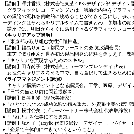
【講師】澤井香織（株式会社東芝 CPSxデザイン部 デザイン
グラフィックレコーディングとは、議論の内容をグラフィッ
での議論の流れを俯瞰的に眺めることができる形にし、参加
ーディングはそれらをリアルタイムで書きとめ、参加者の頭
講座では、明日からすぐに活用できるグラフィックレコーデ
《キャリアアップ講演》
●「東京都が取り組む女性活躍推進」
【講師】福島りえこ（都民ファーストの会 党政調会長）
東芝で取り組んだ世界初の製品開発の経験を踏まえて、都議
●「キャリアを実現するためのスキル」
【講師】田寺尚子（株式会社ヒューマンブレンディ 代表）
女性のキャリアを考える中で、自ら選択して生きるために
《ライフマネジメント講演》
キャリア構築のヒントとなる講演会。工学、医療、デザイン
●「日常の当たり前に問題提起を」
【講師】長谷川愛（現代美術家）
●「ひとつひとつの成功体験の積み重ね。外資系企業の管理
【講師】桜井公美（プレモパートナー株式会社 代表取締役）
●「『好き』を仕事にする勇気」
【講師】坂雅子（acrylic 代表取締役 デザイナー、バイヤー
●「企業で主体的に生きていくということ」