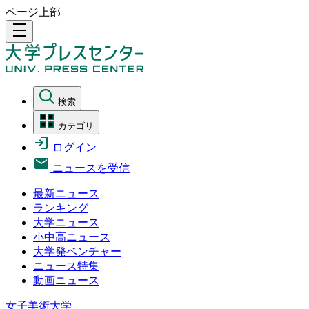
ページ上部
density_medium
検索
カテゴリ
ログイン
ニュースを受信
最新ニュース
ランキング
大学ニュース
小中高ニュース
大学発ベンチャー
ニュース特集
動画ニュース
女子美術大学