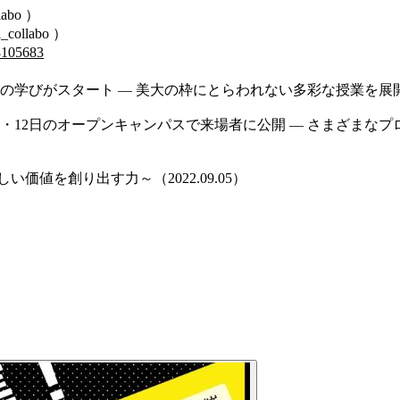
labo ）
i_collabo ）
8105683
びがスタート — 美大の枠にとらわれない多彩な授業を展開（202
1・12日のオープンキャンパスで来場者に公開 — さまざまな
値を創り出す力～（2022.09.05）
）