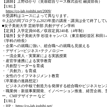
【講師】上野ゆかり（
芙蓉総合リース株式会社
融資部長）
【URL】
https://co-lab.joshibi.net/2009/
※受講料はコースによって異なります。
※上記の同プログラム2023年度の講座・講演は全て終了して
■女子美術大学 芸術学部 共創デザイン学科
【定員】入学定員60名／収容定員240名（4年制）
【場所】女子美術大学 杉並キャンパス（東京都杉並区 和田1‐4
《学科の特長》
・企業への就職に強い、総合職への就職も見据える
・デザイン×ビジネス×テクノロジー
・一流企業人・実業家による実践授業
・産官学連携による実学教育
・共創型リーダーを育成
・「共創力」を育成
・女性のライフマネジメント教育
《卒業後の進路想定》
ビジネスの中核で創造力を発揮する総合職やビジネスセン
・職業例：新規事業開発、イノベーション推進、経営企画、
ー、CMFデザイナー など
【URL】
・HP：
https://co-lab.joshibi.net/