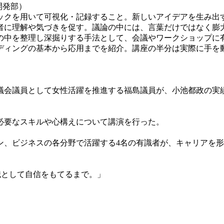
開発部）
クを用いて可視化・記録すること。新しいアイデアを生み出
者に理解や気づきを促す。議論の中には、言葉だけではなく膨
の中を整理し深掘りする手法として、会議やワークショップに
ィングの基本から応用までを紹介。講座の半分は実際に手を
会議員として女性活躍を推進する福島議員が、小池都政の実
必要なスキルや心構えについて講演を行った。
、ビジネスの各分野で活躍する4名の有識者が、キャリアを形
職として自信をもてるまで。」
）