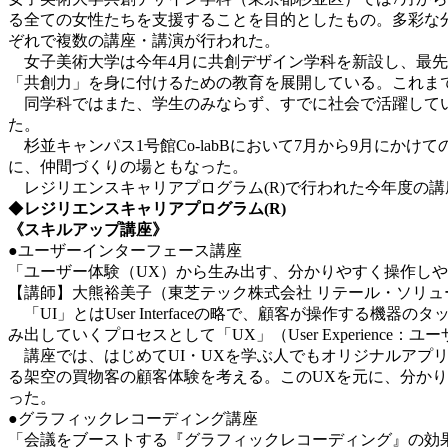
る全ての女性たちを支援することを目的としたもの。多彩な
ぞれで複数の講座・講演が行われた。
女子美術大学は今年4月に共創デザイン学科を新設し、最先
「共創力」を身に付けるための教育を展開している。これま
同学科ではまた、学生のみならず、すでに社会で活躍してい
た。
杉並キャンパス1号館Co-labBにおいて7月から9月に
に、仲間づくりの場ともなった。
レジリエンスキャリアプログラム(R)で行われた今年度の
◆
レジリエンスキャリアプログラム
(R)
《スキルアップ講座》
●ユーザーインターフェース講座
「ユーザー体験（UX）から生み出す、分かりやすく操作しや
【講師】大熊裕美子（東芝テック株式会社 リテール・ソリュ
「UI」とはUser Interfaceの略で、顧客が操作する
み出していくプロセスとして「UX」（User Experien
講座では、はじめてUI・UXを学ぶ人でもオリジナルアプ
る架空の買物客の顧客体験を考える。このUXを元に、分かり
った。
●グラフィックレコーディング講座
「会議をブーストする『グラフィックレコーディング』の効