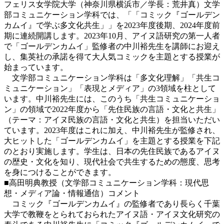
フェリス女学院大学（神奈川県横浜市／学長：荒井真）文学
部コミュニケーション学科では、「「コミック『ゴールデン
カムイ』で学ぶ多文化共生」」を2023年度後期、2024年度前
期に連続開講します。2023年10月、アイヌ語研究の第一人者
で「ゴールデンカムイ」監修者の中川裕先生を講師にお迎え
し、集英社の承諾を得て大人気コミックを主題とする授業が
始まっています。
文学部コミュニケーション学科は「多文化理解」「共生コ
ミュニケーション」「表現とメディア」の3領域を柱として
います。中川裕先生には、このうち「共生コミュニケーショ
ン」の領域で2022年度から「先住民族の言語・文化と共生」
（テーマ：アイヌ民族の言語・文化と共生）を担当いただい
ています。2023年度はこれに加え、中川裕先生が監修され、
大ヒットした「ゴールデンカムイ」を主題とする授業を下記
のとおり実施します。学生は、日本の先住民族であるアイヌ
の歴史・文化を知り、現代社会で共生するための態度、思考
を身につけることができます。
■高田明典教授（文学部コミュニケーション学科：現代思
想・メディア論・情報通信）コメント
コミック『ゴールデンカムイ』の監修者であり長らく千葉
大学で教鞭をとられておられたアイヌ語・アイヌ文化研究の