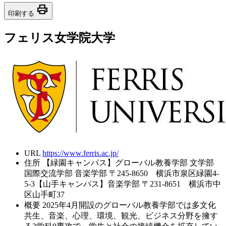
print
印刷する
フェリス女学院大学
URL
https://www.ferris.ac.jp/
住所
【緑園キャンパス】グローバル教養学部 文学部
国際交流学部 音楽学部 〒245-8650 横浜市泉区緑園4-
5-3【山手キャンパス】音楽学部 〒231-8651 横浜市中
区山手町37
概要
2025年4月開設のグローバル教養学部では多文化
共生、音楽、心理、環境、観光、ビジネス分野を擁す