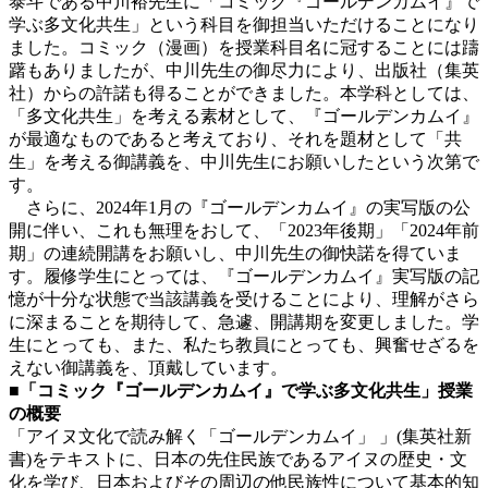
泰斗である中川裕先生に「コミック『ゴールデンカムイ』で
学ぶ多文化共生」という科目を御担当いただけることになり
ました。コミック（漫画）を授業科目名に冠することには躊
躇もありましたが、中川先生の御尽力により、出版社（集英
社）からの許諾も得ることができました。本学科としては、
「多文化共生」を考える素材として、『ゴールデンカムイ』
が最適なものであると考えており、それを題材として「共
生」を考える御講義を、中川先生にお願いしたという次第で
す。
さらに、2024年1月の『ゴールデンカムイ』の実写版の公
開に伴い、これも無理をおして、「2023年後期」「2024年前
期」の連続開講をお願いし、中川先生の御快諾を得ていま
す。履修学生にとっては、『ゴールデンカムイ』実写版の記
憶が十分な状態で当該講義を受けることにより、理解がさら
に深まることを期待して、急遽、開講期を変更しました。学
生にとっても、また、私たち教員にとっても、興奮せざるを
えない御講義を、頂戴しています。
■「コミック『ゴールデンカムイ』で学ぶ多文化共生」授業
の概要
「アイヌ文化で読み解く「ゴールデンカムイ」 」(集英社新
書)をテキストに、日本の先住民族であるアイヌの歴史・文
化を学び、日本およびその周辺の他民族性について基本的知