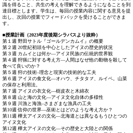
識を得ること、共生の考えを理解できるようになることを到
達目標とします。学生は、毎回の授業内容に関する意見を提
出し、次回の授業でフィードバックを受けることができま
す。
■授業計画（2023年度後期シラバスより抜粋）
第１週 野田サトル『ゴールデンカムイ』の概要
第２週 20世紀初頭を中心としたアイヌの歴史的状況
第３週 カムイとは何か―アイヌ民族の伝統的世界観
第４週 狩猟に対する考え方―人間はなぜ他の動物を殺して
食べて良いのか？
第５週 狩の技術–理念と現実の技術的な工夫
第６週 アイヌの食文化―オハウ、チタタㇷ゚、ルイペ。山菜
の保存と利用法。
第７週 アイヌの衣文化―樹皮衣と木綿衣
第８週 山と海の文化―アイヌ文化自体の多様性
第９週 川漁と海漁–さまざまな漁具の工夫
第10週 信仰の世界―巫術とはどのような考え方か？
第11週 樺太アイヌの文化―北海道とは異なるもうひとつの
アイヌ文化
第12週 樺太アイヌの文化―その歴史と大陸との関係