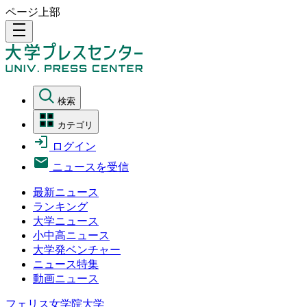
ページ上部
density_medium
検索
カテゴリ
ログイン
ニュースを受信
最新ニュース
ランキング
大学ニュース
小中高ニュース
大学発ベンチャー
ニュース特集
動画ニュース
フェリス女学院大学