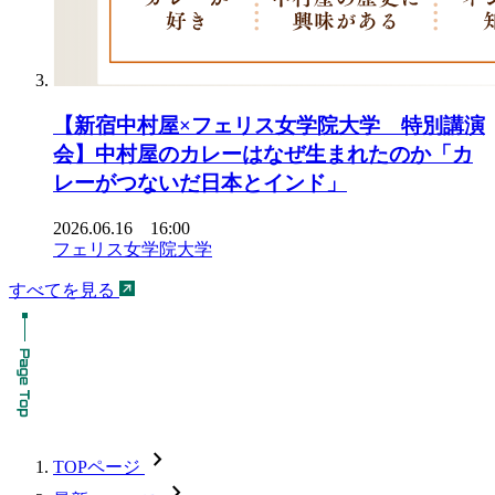
【新宿中村屋×フェリス女学院大学 特別講演
会】中村屋のカレーはなぜ生まれたのか「カ
レーがつないだ日本とインド」
2026.06.16 16:00
フェリス女学院大学
すべてを見る
chevron_forward
TOPページ
chevron_forward