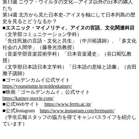
第13週 ニヴフ・ウイルタの文化―アイヌ以外の日本の隣人
たち
第14週 北方から見た日本史–アイヌを軸にして日本列島の歴
史を見るとどうなるか？
■エスニック・マイノリティ、アイヌの言語、文化関連科目
（文学部コミュニケーション学科）
「先住民族の言語・文化と共生」（中川裕講師）、「多文化
社会の人間学」（藤巻光浩教授）
（音楽学部音楽芸術学科）「日本音楽通史」（谷口昭弘教
授）
（文学部日本語日本文学科）「日本語の意味と語彙」（吉田
雅子講師）
■ゴールデンカムイ公式サイト
https://youngjump.jp/goldenkamuy/
■映画「ゴールデンカムイ」公式サイト
https://kamuy-movie.com/
■公式Webサイト
https://www.ferris.ac.jp/
■公式Instagram
https://www.instagram.com/ferrisuniv/
（学生広報スタッフの協力を得てキャンパスライフを紹介し
ています）