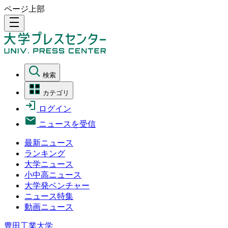
ページ上部
density_medium
検索
カテゴリ
ログイン
ニュースを受信
最新ニュース
ランキング
大学ニュース
小中高ニュース
大学発ベンチャー
ニュース特集
動画ニュース
豊田工業大学