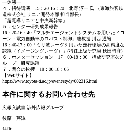
―休憩―
４．招待講演
15：20-16：20
北野 淳一 氏 （
東海旅客鉄
道株式会社 リニア開発本部 担当部長）
「
超電導リニアと中央新幹線
」
５．センター研究成果報告
16：20-16：40
「マルチエージェントシステムを用いたドロ
ーン・電気自動車のロバスト制御」准教授 川西 通裕
16：40-17：00「
ミリ波レーダを用いた走行環境の高精度な
認識（イメージングレーダ）
」
(特任上級研究員 秋田時彦)
６．
ポスターセッション
17：00-18：00
構成研究室&グ
ループ 研究課題
７．閉会の挨拶 18：00-18：05
【Webサイト】
https://www.toyota-ti.ac.jp/event/stydy/002316.html
本件に関するお問い合わせ先
広報入試室 渉外広報グループ
後藤・芹澤
住所