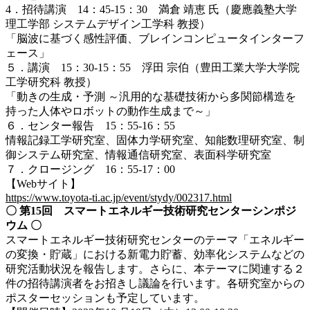
4．招待講演 14：45-15：30
満倉 靖恵 氏（
慶應義塾大学
理工学部 システムデザイン工学科 教授）
「
脳波に基づく感性評価、ブレインコンピュータインターフ
ェース
」
５．講演 15：30-15：55
浮田 宗伯（
豊田工業大学大学院
工学研究科 教授）
「
動きの生成・予測 ～汎用的な基礎技術から多関節構造を
持った人体やロボットの動作生成まで～
」
６．センター報告 15：55-16：55
情報記録工学研究室、固体力学研究室、知能数理研究室、制
御システム研究室、情報通信研究室、表面科学研究室
７．クロージング 16：55-17：00
【Webサイト】
https://www.toyota-ti.ac.jp/event/stydy/002317.html
〇
第15回 スマートエネルギー技術研究センターシンポジ
ウム
〇
スマートエネルギー技術研究センターのテーマ「エネルギー
の変換・貯蔵」における新電力貯蓄、効率化システムなどの
研究活動状況を報告します。さらに、本テーマに関連する２
件の招待講演者をお招きし議論を行います。
各研究室からの
ポスターセッションも予定しています。