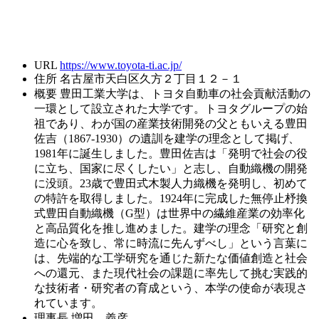
URL
https://www.toyota-ti.ac.jp/
住所
名古屋市天白区久方２丁目１２－１
概要
豊田工業大学は、トヨタ自動車の社会貢献活動の
一環として設立された大学です。トヨタグループの始
祖であり、わが国の産業技術開発の父ともいえる豊田
佐吉（1867-1930）の遺訓を建学の理念として掲げ、
1981年に誕生しました。豊田佐吉は「発明で社会の役
に立ち、国家に尽くしたい」と志し、自動織機の開発
に没頭。23歳で豊田式木製人力織機を発明し、初めて
の特許を取得しました。1924年に完成した無停止杼換
式豊田自動織機（G型）は世界中の繊維産業の効率化
と高品質化を推し進めました。建学の理念「研究と創
造に心を致し、常に時流に先んずべし」という言葉に
は、先端的な工学研究を通じた新たな価値創造と社会
への還元、また現代社会の課題に率先して挑む実践的
な技術者・研究者の育成という、本学の使命が表現さ
れています。
理事長
増田 義彦