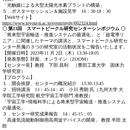
「光触媒による大型太陽光水素プラントの構築」
５．
ポスターセッション＆施設見学
16：30-18：30
【Webサイト】
https://www.toyota-ti.ac.jp/event/stydy/002324.html
〇
第13回 スマートビークル研究センターシンポジウム
〇
「将来型宇宙輸送・推進システムの最適化」 と「超電導リ
ニア」に関連したテーマの講演と、スマートビークル研究セ
ンター所属の３つの研究室の活動状況をご報告いたします。
【
開催日時
】2023年11 月 2日（木）13:30-18:05
【
発表形態
】
対面、オンライン（ZOOM）
【
センター長
】
教授 下田 昌利 （豊田工業大学 固体力
学研究室）
【プログラム】
１．開会挨拶、
センターの概況紹介
13:30-13:45
２．招待講演 13：45-14：45
小川 秀朗 氏
（
九州大学 大
学院工学研究院 航空宇宙工学部門 准教授
）
「
宇宙工学×情報科学による将来型宇宙輸送・推進システム
の最適化」
３．センター研究成果報告
14：45-15：05
「高速気流能動制御用高周波デバイスの開発」 教授 半田 太
郎