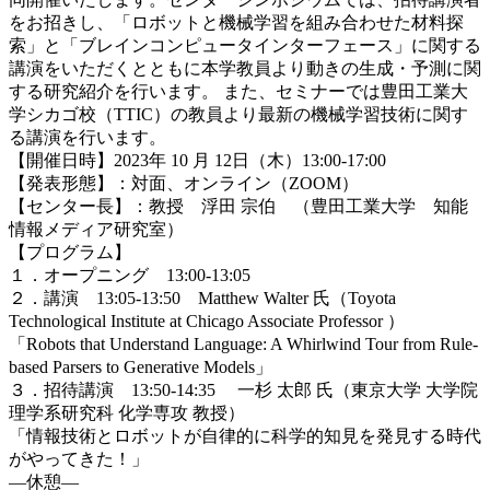
をお招きし、「ロボットと機械学習を組み合わせた材料探
索」と「ブレインコンピュータインターフェース」に関する
講演をいただくとともに本学教員より動きの生成・予測に関
する研究紹介を行います。 また、セミナーでは豊田工業大
学シカゴ校（TTIC）の教員より最新の機械学習技術に関す
る講演を行います。
【
開催日時
】2023年 10 月 12日（木）13:00-17:00
【
発表形態
】
：対面、オンライン（ZOOM）
【
センター長
】
：教授 浮田 宗伯 （豊田工業大学 知能
情報メディア研究室）
【
プログラム
】
１．オープニング
13:00-13:05
２．講演 13:05-13:50 Matthew Walter 氏（Toyota
Technological Institute at Chicago Associate Professor ）
「
Robots that Understand Language: A Whirlwind Tour from Rule-
based Parsers to Generative Models
」
３．招待講演
13:50-14:35
一杉 太郎 氏（
東京大学 大学院
理学系研究科 化学専攻 教授）
「
情報技術とロボットが自律的に科学的知見を発見する時代
がやってきた！
」
―休憩―