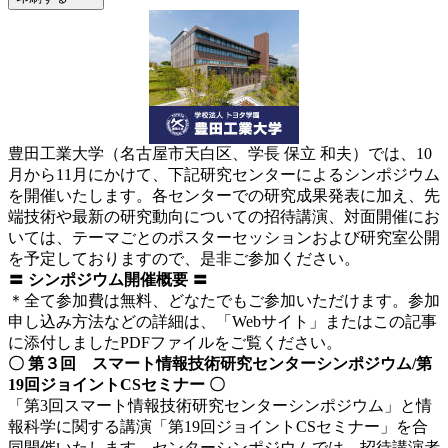
豊田工業大学（名古屋市天白区、学長 保立 和夫）では、10
月から11月にかけて、下記研究センターによるシンポジウム
を開催いたします。各センターでの研究成果発表に加え、先
端技術や最新の研究動向についての招待講演、対面開催にお
いては、テーマごとのポスターセッションおよび研究室公開
を予定しておりますので、是非ご参加ください。
〓 シンポジウム開催概要 〓
＊全て参加費は無料、どなたでもご参加いただけます。参加
申し込み方法などの詳細は、「Webサイト」またはこの記事
に添付しましたPDFファイルをご覧ください。
〇
第３回 スマート情報技術研究センターシンポジウム/第
19回ジョイントCSセミナー 〇
「第3回スマート情報技術研究センターシンポジウム」と情
報科学に関する講演「第19回ジョイントCSセミナー」を合
同開催いたします。センターシンポジウムでは、招待講演者