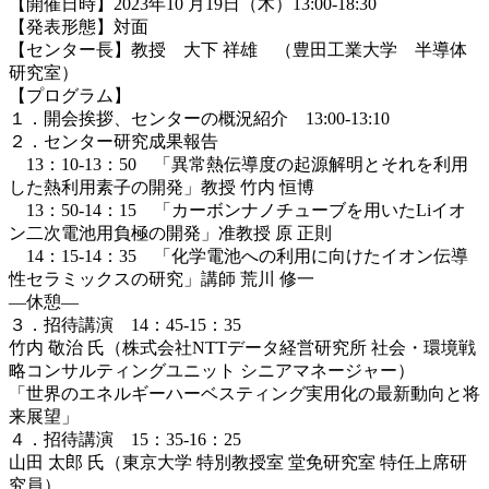
【
開催日時
】2023年10 月19日（木）13:00-18:30
【
発表形態
】対面
【
センター長
】教授 大下 祥雄 （豊田工業大学 半導体
研究室）
【プログラム】
１．
開会挨拶、センターの概況紹介
13:00-13:10
２．センター研究成果報告
13：10-13：50
「異常熱伝導度の起源解明とそれを利用
した熱利用素子の開発」
教授 竹内 恒博
13：50-14：15
「カーボンナノチューブを用いたLiイオ
ン二次電池用負極の開発」准教授 原 正則
14：15-14：35
「化学電池への利用に向けたイオン伝導
性セラミックスの研究」
講師 荒川 修一
―休憩―
３．招待講演
14：45-15：35
竹内 敬治 氏（
株式会社NTTデータ経営研究所 社会・環境戦
略コンサルティングユニット シニアマネージャー）
「世界のエネルギーハーベスティング実用化の最新動向と将
来展望」
４．招待講演
15：35-16：25
山田 太郎 氏（東京大学 特別教授室 堂免研究室 特任上席研
究員）