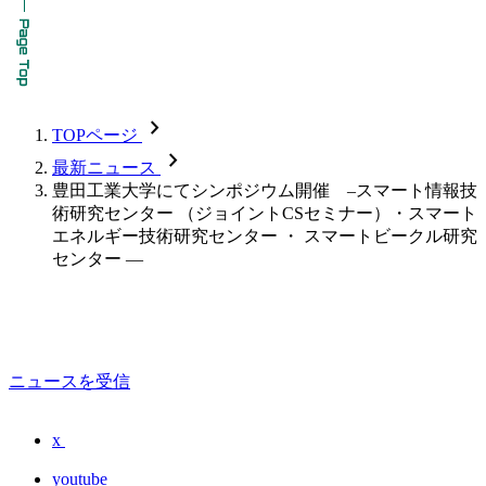
chevron_forward
TOPページ
chevron_forward
最新ニュース
豊田工業大学にてシンポジウム開催 –スマート情報技
術研究センター （ジョイントCSセミナー）・スマート
エネルギー技術研究センター ・ スマートビークル研究
センター —
ニュースを受信
x
youtube