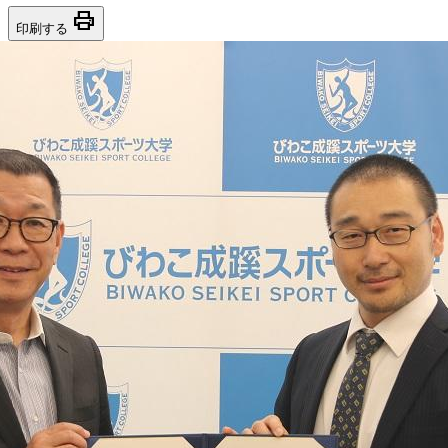
print
印刷する