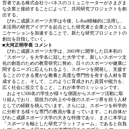
営者である株式会社リバネスのコミュニケーターがさまざま
な企業と接続することによって、共同研究プロジェクトを創
出する。
びわこ成蹊スポーツ大学は今後、L-Rad積極的に活用し、
未活用の研究アイデアを起点とした研究者と企業とのコミュ
ニケーションを加速することで、新たな研究プロジェクトの
創出を目指していく。
■大河正明学長 コメント
びわこ成蹊スポーツ大学は、2003年に開学した日本初の
「スポーツ」を大学名に冠した大学です。新しいスポーツ文
化の創造のための教育研究に努め、日々のスポーツや健康に
関するニーズに応えられるよう、スポーツを開発し、支援す
ることのできる豊かな教養と高度な専門性を有する人材を育
成すること。そして、このように育成された資質や能力を、
広く社会に役立てること。これが本学のミッションです。
およそ1,500名の学生が様々な側面からスポーツ活動に取
り組んでおり、競技力の向上や今後のスポーツ界を担う人材
としての経験を積んでいます。さらには、スポーツを科学的
に分析する様々な専門の教員が集まっています。これ自体が
びわこ成蹊スポーツ大学の大きな特徴であり、まさに本学は
「スポーツを軸とした研究プラットフォーム」であると自負