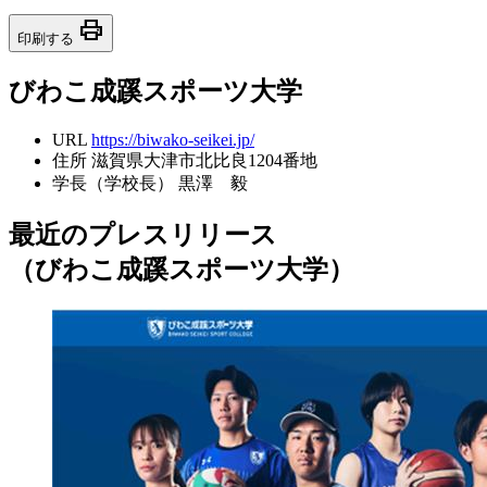
print
印刷する
びわこ成蹊スポーツ大学
URL
https://biwako-seikei.jp/
住所
滋賀県大津市北比良1204番地
学長（学校長）
黒澤 毅
最近のプレスリリース
（びわこ成蹊スポーツ大学）