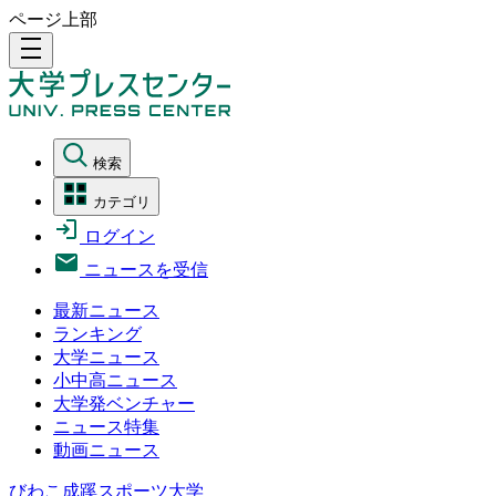
ページ上部
density_medium
検索
カテゴリ
ログイン
ニュースを受信
最新ニュース
ランキング
大学ニュース
小中高ニュース
大学発ベンチャー
ニュース特集
動画ニュース
びわこ成蹊スポーツ大学