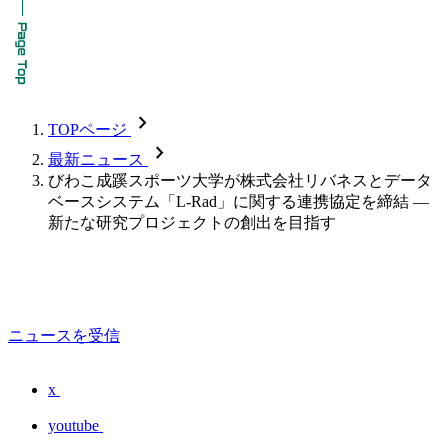
chevron_forward
TOPページ
chevron_forward
最新ニュース
びわこ成蹊スポーツ大学が株式会社リバネスとデータ
ベースシステム「L-Rad」に関する連携協定を締結 —
新たな研究プロジェクトの創出を目指す
ニュースを受信
x
youtube