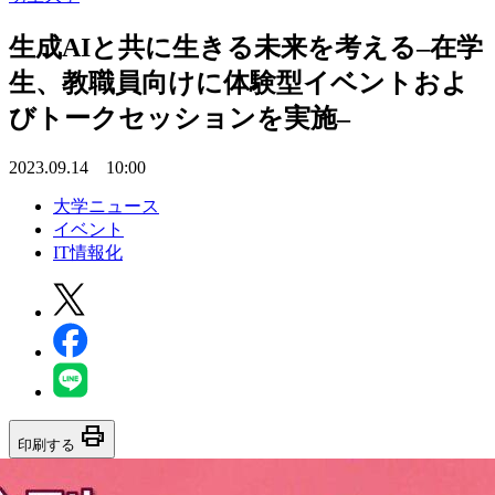
生成AIと共に生きる未来を考える–在学
生、教職員向けに体験型イベントおよ
びトークセッションを実施–
2023.09.14 10:00
大学ニュース
イベント
IT情報化
print
印刷する