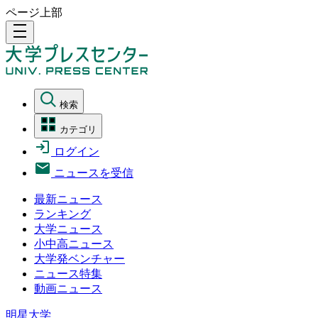
ページ上部
density_medium
検索
カテゴリ
ログイン
ニュースを受信
最新ニュース
ランキング
大学ニュース
小中高ニュース
大学発ベンチャー
ニュース特集
動画ニュース
明星大学