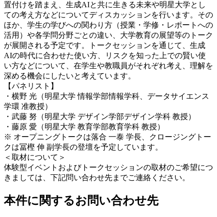
置付けを踏まえ、生成AIと共に生きる未来や明星大学とし
ての考え方などについてディスカッションを行います。その
ほか、学生の学びへの関わり方（授業・学修・レポートへの
活用）や各学問分野ごとの違い、大学教育の展望等のトーク
が展開される予定です。トークセッションを通じて、生成
AIの時代に合わせた使い方、リスクを知った上での賢い使
い方などについて、在学生や教職員がそれぞれ考え、理解を
深める機会にしたいと考えています。
【パネリスト】
・横野 光（明星大学 情報学部情報学科、データサイエンス
学環 准教授）
・武藤 努（明星大学 デザイン学部デザイン学科 教授）
・藤原 愛（明星大学 教育学部教育学科 教授）
※ オープニングトークは落合 一泰 学長、クロージングトー
クは冨樫 伸 副学長の登壇を予定しています。
＜取材について＞
体験型イベントおよびトークセッションの取材のご希望につ
きましては、下記問い合わせ先までご連絡ください。
本件に関するお問い合わせ先