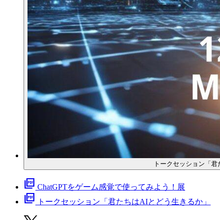
トークセッション「君
picture_as_pdf
ChatGPTをゲーム感覚で使ってみよう！展
picture_as_pdf
トークセッション「君たちはAIとどう生きるか」