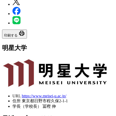
print
印刷する
明星大学
URL
https://www.meisei-u.ac.jp/
住所
東京都日野市程久保2-1-1
学長（学校長）
冨樫 伸