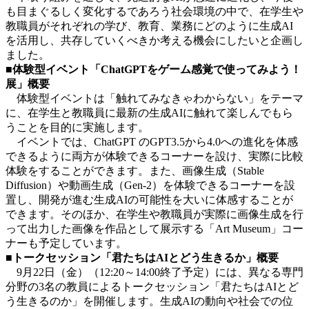
も目まぐるしく変化するであろう社会環境の中で、在学生や
教職員がそれぞれの学び、教育、業務にどのように生成AI
を活用し、共存していくべきか考える機会にしたいと企画し
ました。
■体験型イベント「ChatGPTをゲーム感覚で使ってみよう！
展」概要
体験型イベントは「触れてみなきゃわからない」をテーマ
に、在学生と教職員に最新の生成AIに触れて楽しんでもら
うことを目的に実施します。
イベントでは、ChatGPT のGPT3.5から4.0への進化を体感
できるように両方が体験できるコーナーを設け、実際に比較
体験をすることができます。また、画像生成（Stable
Diffusion）や動画生成（Gen-2）を体験できるコーナーを設
置し、開発が進む生成AIの可能性を大いに体感することが
できます。そのほか、在学生や教職員が実際に画像生成を行
って出力した画像を作品として展示する「Art Museum」コー
ナーも予定しています。
■トークセッション「君たちはAIとどう生きるか」概要
9月22日（金）（12:20～14:00終了予定）には、異なる専門
分野の3名の教員によるトークセッション「君たちはAIとど
う生きるのか」を開催します。生成AIの動向や社会での位