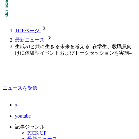
chevron_forward
TOPページ
chevron_forward
最新ニュース
生成AIと共に生きる未来を考える–在学生、教職員向
けに体験型イベントおよびトークセッションを実施–
ニュースを受信
x
youtube
記事ジャンル
PICK UP
最新ニュース