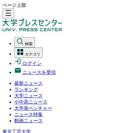
ページ上部
density_medium
検索
カテゴリ
ログイン
ニュースを受信
最新ニュース
ランキング
大学ニュース
小中高ニュース
大学発ベンチャー
ニュース特集
動画ニュース
東京工芸大学