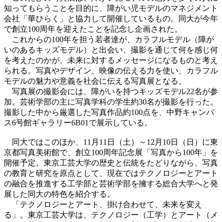
知ってもらうことを目的に、障がい児モデルのマネジメント
会社「華ひらく」と協力して開催しているもの。同大が今年
で創立100周年を迎えたことを記念し企画された。
これからの100年を担う若者達が、カラフルモデル（障が
いのあるキッズモデル）と出会い、撮影を通じて何を感じ何
を考えたのかが、未来に対するメッセージになるものと考え
られる。写真やデザイン、映像の伝える力を使い、カラフル
モデルの魅力や意義を社会に伝える写真展となる。
写真展の撮影会には、障がいを持つキッズモデル22名が参
加。芸術学部の主に写真学科の学生約30名が撮影を行った。
撮影した中から厳選した写真作品約100点を、中野キャンパ
ス6号館ギャラリー6B01で展示している。
同大
ではこのほか、11月11日（土）～12月10日（日）に東
京都写真美術館で、創立100周年記念展「写真から100年」を
開催予定。東京工芸大学の歴史と伝統をたどりながら、写真
の教育と研究を原点として、現在ではテクノロジーとアート
の融合を推進する工学部と芸術学部を擁する総合大学へと発
展した同大の特色を紹介する。
「テクノロジーとアート、掛け合わせて、未来を変え
る」。東京工芸大学は、テクノロジー（工学）とアート（メ