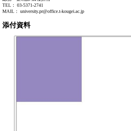
TEL： 03-5371-2741
MAIL： university.pr@office.t-kougei.ac.jp
添付資料