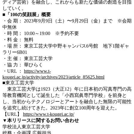
ディア芸術）を融合し、これからも新たな価値の創造を目指
していく。
■「100の笑顔展」概要
・会 期： 2023年9月9日（土）〜9月29日（金）まで ※会期
中無休
・時 間： 10:00～19:00 ※予約不要
・料 金： 無料
・場 所： 東京工芸大学中野キャンパス6号館 地下1階ギャ
ラリー6B01
・主 催： 東京工芸大学
・協 力： 華ひらく
・URL ：
https://www.t-
kougei.ac.jp/activity/archives/2023/article_85625.html
■東京工芸大学
東京工芸大学は1923（大正12）年に
日本初の写真専門の高
等教育機関として誕生
した「小西寫眞専門学校」を前身と
し、当初からテクノロジーとアートを融合した無限の可能性
を追究し続けてきた。2023年に創立100周年を迎えた。
【URL】
https://www.t-kougei.ac.jp/
▼本リリースに関するお問い合わせ
学校法人東京工芸大学
総務・企画課 広報担当