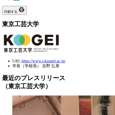
print
印刷する
東京工芸大学
URL
https://www.t-kougei.ac.jp/
学長（学校長）
吉野 弘章
最近のプレスリリース
（東京工芸大学）