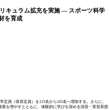
リキュラム拡充を実施 — スポーツ科学
材を育成
定員（収容定員）を125名から165名へ増加する。さらに、
授業を増やすとともに、体験的に学びを深める演習・実習系授