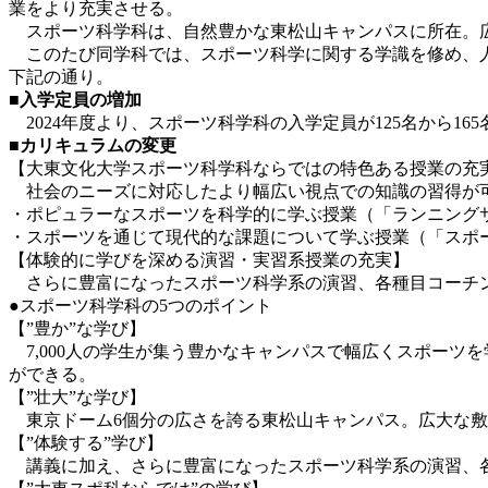
業をより充実させる。
スポーツ科学科は、自然豊かな東松山キャンパスに所在。広
このたび同学科では、スポーツ科学に関する学識を修め、人
下記の通り。
■
入学定員の増加
2024年度より、スポーツ科学科の入学定員が125名から1
■カリキュラムの変更
【大東文化大学スポーツ科学科ならではの特色ある授業の充
社会のニーズに対応したより幅広い視点での知識の習得が
・ポピュラーなスポーツを科学的に学ぶ授業（「ランニング
・スポーツを通じて現代的な課題について学ぶ授業（「スポ
【体験的に学びを深める演習・実習系授業の充実】
さらに豊富になったスポーツ科学系の演習、各種目コーチン
●スポーツ科学科の5つのポイント
【”豊か”な学び】
7,000人の学生が集う豊かなキャンパスで幅広くスポーツ
ができる。
【”壮大”な学び】
東京ドーム6個分の広さを誇る東松山キャンパス。広大な敷
【”体験する”学び】
講義に加え、さらに豊富になったスポーツ科学系の演習、各