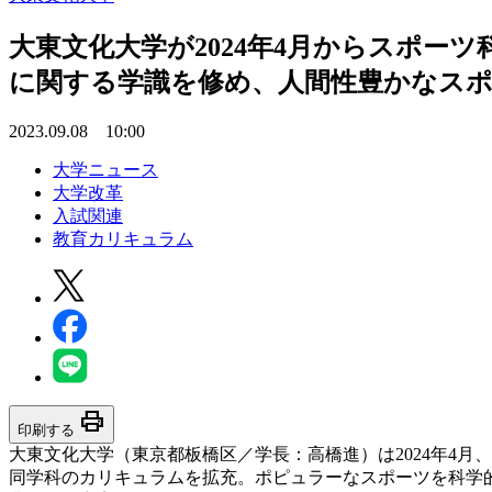
大東文化大学が2024年4月からスポー
に関する学識を修め、人間性豊かなス
2023.09.08 10:00
大学ニュース
大学改革
入試関連
教育カリキュラム
print
印刷する
大東文化大学（東京都板橋区／学長：高橋進）は2024年4月
同学科のカリキュラムを拡充。ポピュラーなスポーツを科学