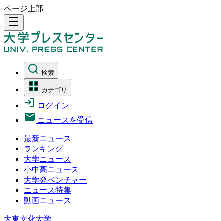
ページ上部
density_medium
検索
カテゴリ
ログイン
ニュースを受信
最新ニュース
ランキング
大学ニュース
小中高ニュース
大学発ベンチャー
ニュース特集
動画ニュース
大東文化大学