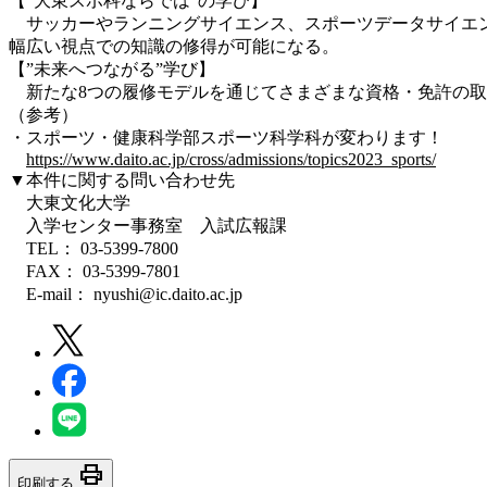
【”大東スポ科ならでは”の学び】
サッカーやランニングサイエンス、スポーツデータサイエン
幅広い視点での知識の修得が可能になる。
【”未来へつながる”学び】
新たな8つの履修モデルを通じてさまざまな資格・免許の取
（参考）
・スポーツ・健康科学部スポーツ科学科が変わります！
https://www.daito.ac.jp/cross/admissions/topics2023_sports/
▼本件に関する問い合わせ先
大東文化大学
入学センター事務室 入試広報課
TEL： 03-5399-7800
FAX： 03-5399-7801
E-mail： nyushi@ic.daito.ac.jp
print
印刷する