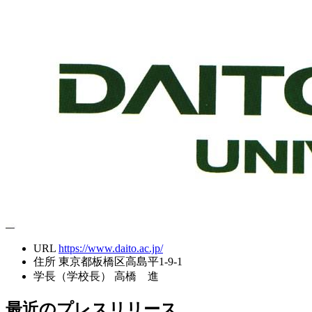
URL
https://www.daito.ac.jp/
住所
東京都板橋区高島平1-9-1
学長（学校長）
高橋 進
最近のプレスリリース