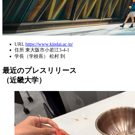
URL
https://www.kindai.ac.jp/
住所
東大阪市小若江3-4-1
学長（学校長）
松村 到
最近のプレスリリース
（近畿大学）