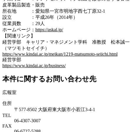
皮革製品製造・販売
所在地 ：愛知県一宮市明地字西七丁原32-1
設立 ：平成26年（2014年）
従業員数 ：29人
ホームページ：
https://askal.jp/
【関連リンク】
経営学部 キャリア・マネジメント学科 准教授 松本誠一
（マツモトセイイチ）
https://www.kindai.ac.jp/meikan/1219-matsumoto-seiichi.html
経営学部
https://www.kindai.ac.jp/business/
本件に関するお問い合わせ先
広報室
住所
〒577-8502 大阪府東大阪市小若江3-4-1
TEL
06‐4307‐3007
FAX
06‐6727‐5288