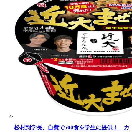
松村到学長、自費で500食を学生に提供！ カ