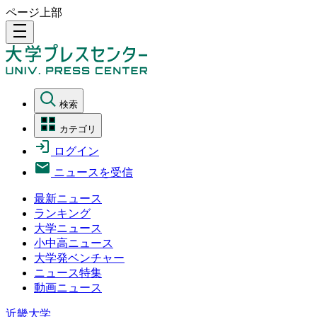
ページ上部
density_medium
検索
カテゴリ
ログイン
ニュースを受信
最新ニュース
ランキング
大学ニュース
小中高ニュース
大学発ベンチャー
ニュース特集
動画ニュース
近畿大学