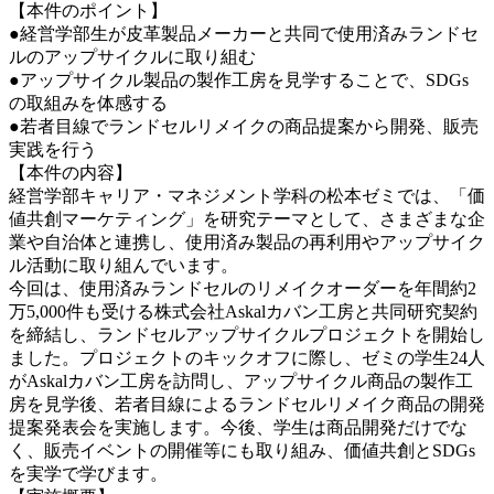
【本件のポイント】
●経営学部生が皮革製品メーカーと共同で使用済みランドセ
ルのアップサイクルに取り組む
●アップサイクル製品の製作工房を見学することで、SDGs
の取組みを体感する
●若者目線でランドセルリメイクの商品提案から開発、販売
実践を行う
【本件の内容】
経営学部キャリア・マネジメント学科の松本ゼミでは、「価
値共創マーケティング」を研究テーマとして、さまざまな企
業や自治体と連携し、使用済み製品の再利用やアップサイク
ル活動に取り組んでいます。
今回は、使用済みランドセルのリメイクオーダーを年間約2
万5,000件も受ける株式会社Askalカバン工房と共同研究契約
を締結し、ランドセルアップサイクルプロジェクトを開始し
ました。プロジェクトのキックオフに際し、ゼミの学生24人
がAskalカバン工房を訪問し、アップサイクル商品の製作工
房を見学後、若者目線によるランドセルリメイク商品の開発
提案発表会を実施します。今後、学生は商品開発だけでな
く、販売イベントの開催等にも取り組み、価値共創とSDGs
を実学で学びます。