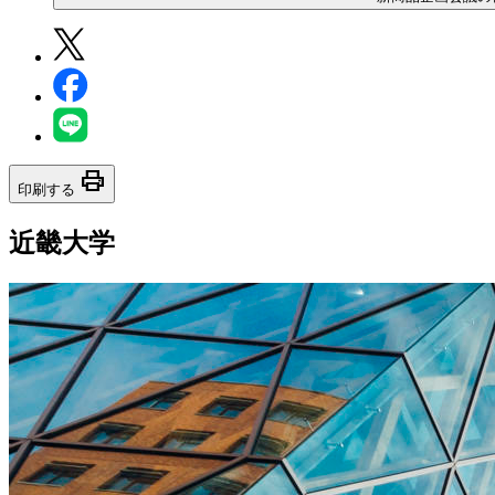
print
印刷する
近畿大学