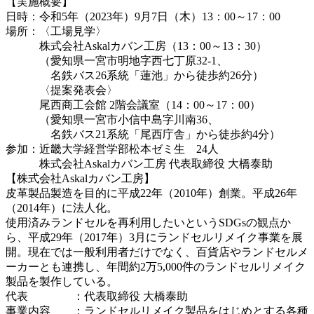
【実施概要】
日時：令和5年（2023年）9月7日（木）13：00～17：00
場所：〈工場見学〉
株式会社Askalカバン工房（13：00～13：30）
（愛知県一宮市明地字西七丁原32-1、
名鉄バス26系統「蓮池」から徒歩約26分）
〈提案発表会〉
尾西商工会館 2階会議室（14：00～17：00）
（愛知県一宮市小信中島字川南36、
名鉄バス21系統「尾西庁舎」から徒歩約4分）
参加：近畿大学経営学部松本ゼミ生 24人
株式会社Askalカバン工房 代表取締役 大橋泰助
【株式会社Askalカバン工房】
皮革製品製造を目的に平成22年（2010年）創業。平成26年
（2014年）に法人化。
使用済みランドセルを再利用したいというSDGsの観点か
ら、平成29年（2017年）3月にランドセルリメイク事業を展
開。現在では一般利用者だけでなく、百貨店やランドセルメ
ーカーとも連携し、年間約2万5,000件のランドセルリメイク
製品を製作している。
代表 ：代表取締役 大橋泰助
事業内容 ：ランドセルリメイク製品をはじめとする各種