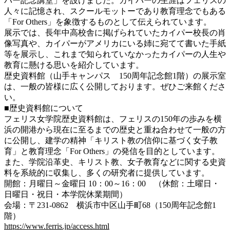
パー記念講堂」を設けました。カイパーの生涯はフェリスの
人々に記憶され、スクールモットーであり教育理念でもある
「For Others」を象徴するものとして伝えられています。
展示では、長年中高校舎に掲げられていたカイパー校長の肖
像写真や、カイパーがアメリカにいる姉に宛てて書いた手紙
等を展示し、これまで知られていなかったカイパーの人生や
教育に懸ける思いを紹介しています。
歴史資料館（山手キャンパス 150周年記念館1階）の展示室
は、一般の皆様に広く公開しております。ぜひご来館くださ
い。
■歴史資料館について
フェリス女学院歴史資料館は、フェリスの150年の歩みを横
浜の開港から現在に至るまでの歴史と重ね合わせて一般の方
に公開し、建学の精神「キリスト教の信仰に基づく女子教
育」と教育理念「For Others」の発信を目的としています。
また、学院沿革史、キリスト教、女子教育などに関する史資
料を系統的に収集し、多くの研究者に提供しています。
開館：月曜日～金曜日 10：00～16：00 （休館：土曜日・
日曜日・祝日・本学院休業期間）
会場：〒231-0862 横浜市中区山手町68（150周年記念館1
階）
https://www.ferris.jp/access.html