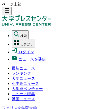
ページ上部
density_medium
検索
カテゴリ
ログイン
ニュースを受信
最新ニュース
ランキング
大学ニュース
小中高ニュース
大学発ベンチャー
ニュース特集
動画ニュース
フェリス女学院大学