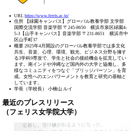
URL
https://www.ferris.ac.jp/
住所
【緑園キャンパス】グローバル教養学部 文学部
国際交流学部 音楽学部 〒245-8650 横浜市泉区緑園4-
5-3【山手キャンパス】音楽学部 〒231-8651 横浜市中
区山手町37
概要
2025年4月開設のグローバル教養学部では多文化
共生、音楽、心理、環境、観光、ビジネス分野を擁す
る3学科9専攻で、学生と社会の接続機会を拡充してい
ます。南インドや沖縄など国内外の大学と協働し、多
様なコミュニティをつなぐ「ブリッジパーソン」を育
成。女性へのエンパワーメントを教育と研究の基軸と
しています。
学長（学校長）
小檜山 ルイ
最近のプレスリリース
（フェリス女学院大学）