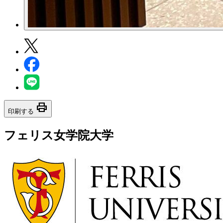
print
印刷する
フェリス女学院大学