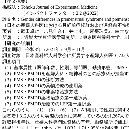
【論文概要】
掲載誌：Tohoku Journal of Experimental Medicine
（インパクトファクター：2.2 @2022）
論文名：Gender differences in premenstrual syndrome and premenstrual 
（日本の産婦人科医における月経前症候群および月経前不快
著者 ：武田卓1*、吉見佳奈1、井上史1、尾臺珠美2、白土
所属 ：1 近畿大学東洋医学研究所、2 東京医科歯科大学、3
【研究の詳細】
調査期間：令和3年（2021年）9月～11月
調査対象：日本産科婦人科学会に所属する産婦人科医16,732人（
調査項目：
（1）基本属性（医師年数、性別、専門医、勤務形態、PMS・
（2）PMS・PMDDを産婦人科・精神科のどの診療科が担当
（3）PMS・PMDDの診断方法
（4）PMS・PMDDの薬物治療の使用薬
（5）PMS・PMDDの非薬物治療方法
（6）PMS・PMDD薬物治療の第一選択薬
（7）PMS・PMDD治療でのLEP第一選択薬
これらのうち、（1）（3）（6）（7）を利用して性差に関す
回答者1,312人のうち実際の治療に関与しているのは1,267人
許取得後年数、産婦人科専門医資格の有無、勤務場所で補正し
結果になりました（オッズ比［OR］1.74；95％信頼区間［