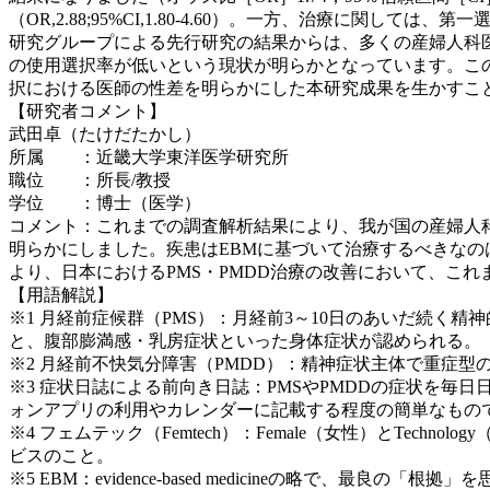
（OR,2.88;95%CI,1.80-4.60）。一方、治療に関しては、
研究グループによる先行研究の結果からは、多くの産婦人科医
の使用選択率が低いという現状が明らかとなっています。こ
択における医師の性差を明らかにした本研究成果を生かすこ
【研究者コメント】
武田卓（たけだたかし）
所属 ：近畿大学東洋医学研究所
職位 ：所長/教授
学位 ：博士（医学）
コメント：これまでの調査解析結果により、我が国の産婦人科
明らかにしました。疾患はEBMに基づいて治療するべきな
より、日本におけるPMS・PMDD治療の改善において、こ
【用語解説】
※1 月経前症候群（PMS）：月経前3～10日のあいだ続
と、腹部膨満感・乳房症状といった身体症状が認められる。
※2 月経前不快気分障害（PMDD）：精神症状主体で重症型の
※3 症状日誌による前向き日誌：PMSやPMDDの症状を
ォンアプリの利用やカレンダーに記載する程度の簡単なもの
※4 フェムテック（Femtech）：Female（女性）とT
ビスのこと。
※5 EBM：evidence-based medicineの略で