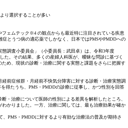
、より選択することが多い
やフェムテック※4 の観点からも最近特に注目されている疾患
難症とうつ病の適応薬でしかなく、日本ではPMSやPMDDへの
実態調査小委員会」（小委員長：武田卓）は、令和3年度
行いました。その結果、多くの産婦人科医が、曖昧な問診に基づく
及のため、現状の診断・治療に関する実態と課題をさらに把握す
会「月経前症候群・月経前不快気分障害に対する診断・治療実態調
を得たうち、PMS・PMDDの診療に従事し、かつ性別を回答
、診断・治療について医師の性別による差異を解析したところ、
がわかりました。一方、治療に関しては、最も治療効果が確か
、PMS・PMDDに対するより有効な治療法の普及が期待さ