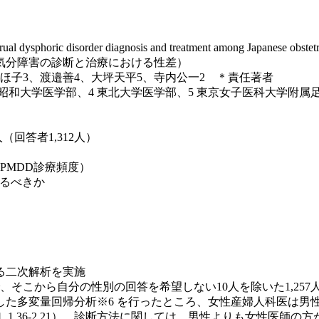
dysphoric disorder diagnosis and treatment among Japanese obstetrici
気分障害の診断と治療における性差）
なほ子3、渡邉善4、大坪天平5、寺内公一2 ＊責任著者
 昭和大学医学部、4 東北大学医学部、5 東京女子医科大学附属
回答者1,312人）
PMDD診療頻度）
するべきか
る二次解析を実施
で、そこから自分の性別の回答を希望しない10人を除いた1,257
た多変量回帰分析※6 を行ったところ、女性産婦人科医は男性
CI］1.36-2.21）。診断方法に関しては、男性よりも女性医