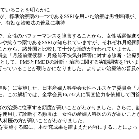
していることを明らかに
師が、標準治療薬の一つであるSSRIを用いた治療は男性医師が
で、有効な治療法の普及に期待
徴で、女性のパフォーマンスを障害することから、女性活躍促進
ルや抗うつ薬であるSSRIが知られていますが、それぞれ月経困
ことから、諸外国と比較して十分な治療が行われていません。
員会「月経前症候群・月経前不快気分障害に対する診断・治療
を対象として、PMSとPMDDの診断・治療に関する実態調査を
を行っていることが明らかになりました。よりよい治療法の普
022年度）に実施した、日本産婦人科学会女性ヘルスケア委員
この解析では、全学会員16,732人に調査協力を依頼して回答
患者の治療に従事する頻度が高いことがわかりました。さらに
を使用して診断する頻度は、女性の産婦人科医の方が高いこと
婦人科医の方が高いことがわかりました。
を実施する際に、本研究成果を踏まえた内容にすることによって