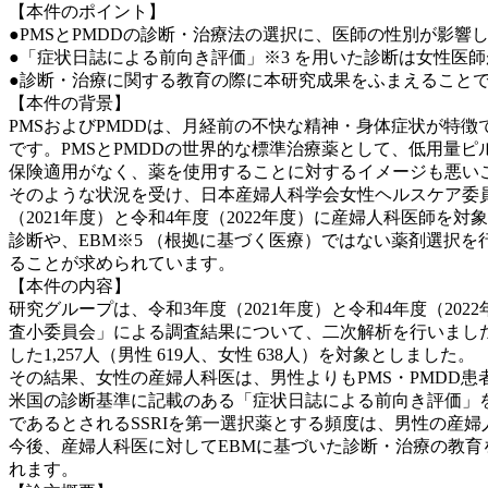
【本件のポイント】
●PMSとPMDDの診断・治療法の選択に、医師の性別が影響
●「症状日誌による前向き評価」※3 を用いた診断は女性医
●診断・治療に関する教育の際に本研究成果をふまえること
【本件の背景】
PMSおよびPMDDは、月経前の不快な精神・身体症状が特
です。PMSとPMDDの世界的な標準治療薬として、低用量ピ
保険適用がなく、薬を使用することに対するイメージも悪い
そのような状況を受け、日本産婦人科学会女性ヘルスケア委
（2021年度）と令和4年度（2022年度）に産婦人科医師
診断や、EBM※5 （根拠に基づく医療）ではない薬剤選択
ることが求められています。
【本件の内容】
研究グループは、令和3年度（2021年度）と令和4年度（2
査小委員会」による調査結果について、二次解析を行いました。
した1,257人（男性 619人、女性 638人）を対象としました。
その結果、女性の産婦人科医は、男性よりもPMS・PMDD
米国の診断基準に記載のある「症状日誌による前向き評価」
であるとされるSSRIを第一選択薬とする頻度は、男性の産
今後、産婦人科医に対してEBMに基づいた診断・治療の教育
れます。