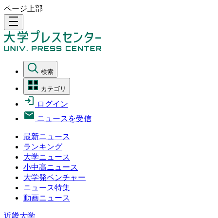
ページ上部
density_medium
検索
カテゴリ
ログイン
ニュースを受信
最新ニュース
ランキング
大学ニュース
小中高ニュース
大学発ベンチャー
ニュース特集
動画ニュース
近畿大学