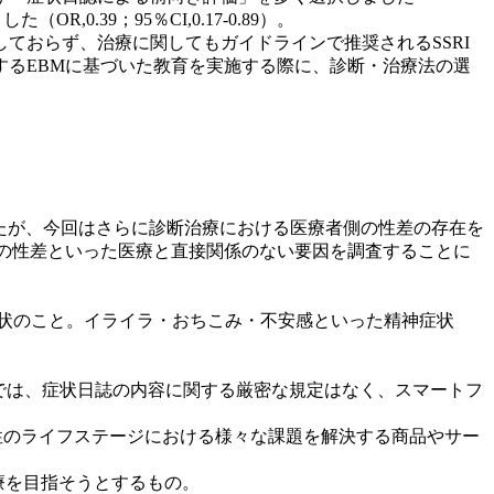
,0.39；95％CI,0.17-0.89）。
ておらず、治療に関してもガイドラインで推奨されるSSRI
るEBMに基づいた教育を実施する際に、診断・治療法の選
したが、今回はさらに診断治療における医療者側の性差の存在を
の性差といった医療と直接関係のない要因を調査することに
症状のこと。イライラ・おちこみ・不安感といった精神症状
準では、症状日誌の内容に関する厳密な規定はなく、スマートフ
などの女性のライフステージにおける様々な課題を解決する商品やサー
い医療を目指そうとするもの。