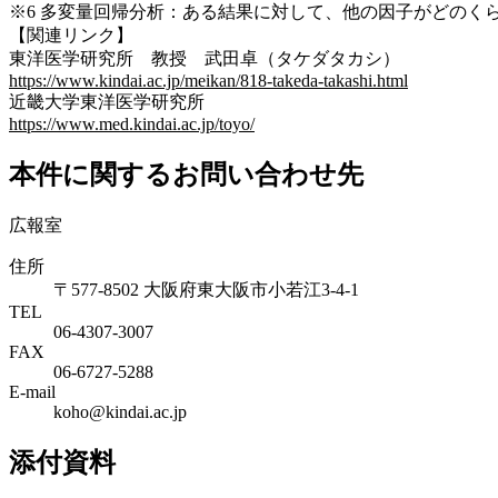
※6 多変量回帰分析：ある結果に対して、他の因子がどのく
【関連リンク】
東洋医学研究所 教授 武田卓（タケダタカシ）
https://www.kindai.ac.jp/meikan/818-takeda-takashi.html
近畿大学東洋医学研究所
https://www.med.kindai.ac.jp/toyo/
本件に関するお問い合わせ先
広報室
住所
〒577-8502 大阪府東大阪市小若江3-4-1
TEL
06‐4307‐3007
FAX
06‐6727‐5288
E-mail
koho@kindai.ac.jp
添付資料