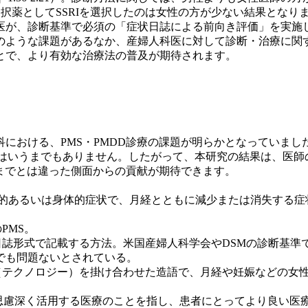
第一選択薬としてSSRIを選択したのは女性の方が少ない結果となりました（OR
が、診断基準で必須の「症状日誌による前向き評価」を実施し
のような課題があるなか、産婦人科医に対して診断・治療に関す
とで、より有効な治療法の普及が期待されます。
における、PMS・PMDD診療の課題が明らかとなっていま
のはいうまでもありません。したがって、本研究の結果は、医師
れまでとは違った側面からの貢献が期待できます。
く精神的あるいは身体的症状で、月経とともに減少または消失する
PMS。
毎日日誌形式で記載する方法。米国産婦人科学会やDSMの診断基
でも問題ないとされている。
echnology（テクノロジー）を掛け合わせた造語で、月経や妊娠
、最良の「根拠」を思慮深く活用する医療のことを指し、患者にとってより良