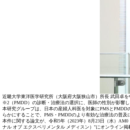
近畿大学東洋医学研究所（大阪府大阪狭山市）所長 武田卓を
※2（PMDD）の診断・治療法の選択に、医師の性別が影響
本研究グループは、日本の産婦人科医を対象にPMSとPMD
らかにすることで、PMS・PMDDのより有効な治療法の普
本件に関する論文が、令和5年（2023年）8月23日（水）AM0：00（日
ナル オブ エクスペリメンタル メディスン）''にオンライン