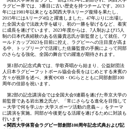
ラグビー界では、3番目に古い歴史を持つチームです。2013
年には1981年以来となる関西大学Aリーグ復帰を果たし、
2015年にはAリーグ4位と躍進しました。47年ぶりに出場し
た全国大会で法政大学を破り、初の一勝を挙げるなど、着実
に成長を遂げています。2023年度からは、7人制および15人
制の日本代表経験のある佐藤貴志氏が新監督として就任。ワ
ールドカップ2023を目前に控え、ラグビーへの注目度が高ま
る中、トップリーグで活躍した佐藤監督の手腕によって同部
のさらなる強化、全国の舞台での躍進が期待されます。
第1部の記念式典では、学歌斉唱から始まり、公益財団法
人日本ラグビーフットボール協会会長をはじめとする来賓の
方々が祝辞を述べ、来賓やOB・OGらとともに同部創部100
周年の佳節を祝います。
第2部の記念講演会では全国大会9連覇を遂げた帝京大学の
前監督である岩出雅之氏が、「常にさらなる進化を目指して
～大学で何を学ぶか 大学スポーツ活動の意義～」をテーマ
に講演を実施。同部が今後更なる活躍を遂げるために対談も
行います。
＜関西大学体育会ラグビー部創部100周年記念式典および記