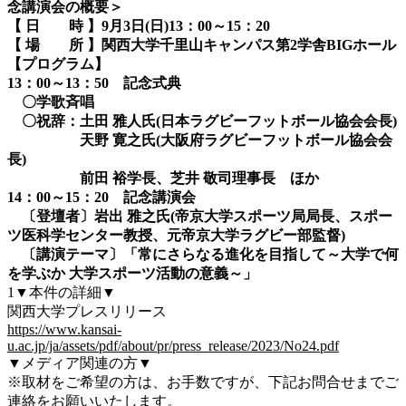
念講演会の概要＞
【 日 時 】9月3日(日)13：00～15：20
【 場 所 】関西大学千里山キャンパス第2学舎BIGホール
【プログラム】
13：00～13：50 記念式典
〇学歌斉唱
〇祝辞：土田 雅人氏(日本ラグビーフットボール協会会長)
天野 寛之氏(大阪府ラグビーフットボール協会会
長)
前田 裕学長、芝井 敬司理事長 ほか
14：00～15：20 記念講演会
〔登壇者〕岩出 雅之氏(帝京大学スポーツ局局長、スポー
ツ医科学センター教授、元帝京大学ラグビー部監督)
〔講演テーマ〕「常にさらなる進化を目指して～大学で何
を学ぶか 大学スポーツ活動の意義～」
1▼本件の詳細▼
関西大学プレスリリース
https://www.kansai-
u.ac.jp/ja/assets/pdf/about/pr/press_release/2023/No24.pdf
▼メディア関連の方▼
※取材をご希望の方は、お手数ですが、下記お問合せまでご
連絡をお願いいたします。