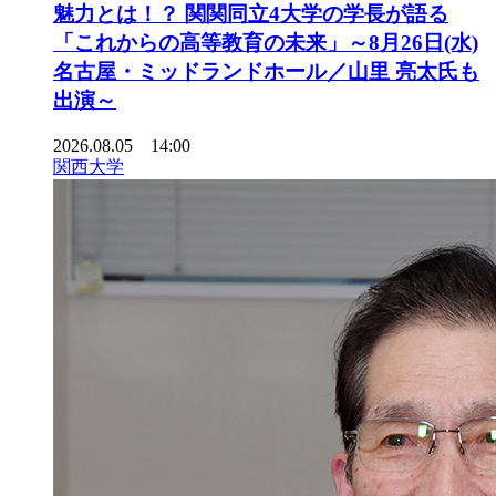
魅力とは！？ 関関同立4大学の学長が語る
「これからの高等教育の未来」～8月26日(水)
名古屋・ミッドランドホール／山里 亮太氏も
出演～
2026.08.05 14:00
関西大学