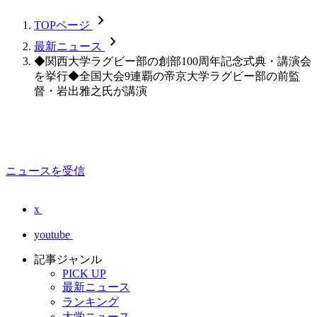
chevron_forward
TOPページ
chevron_forward
最新ニュース
◆関西大学ラグビー部の創部100周年記念式典・講演会
を挙行◆全国大会9連覇の帝京大学ラグビー部の前監
督・岩出雅之氏が講演
ニュースを受信
x
youtube
記事ジャンル
PICK UP
最新ニュース
ランキング
大学ニュース