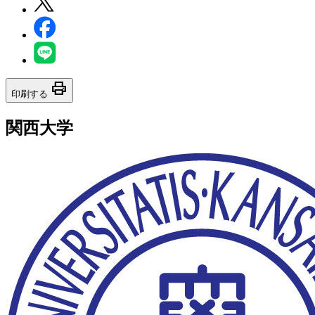
print
印刷する
関西大学