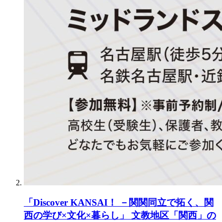
「Discover KANSAI！ －関関同立で拓く、関
西の学び×文化×暮らし」 文教地区「関西」の