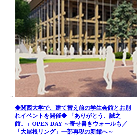
◆関西大学で、建て替え前の学生会館とお別
れイベントを開催◆ 「ありがとう、誠之
館。」OPEN DAY ～寄せ書きウォールも／
「大屋根リング」一部再現の新館へ～