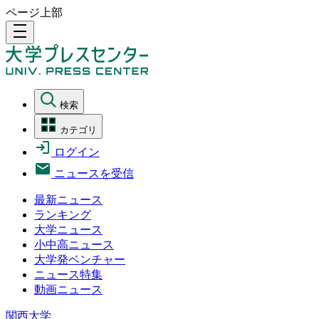
ページ上部
density_medium
検索
カテゴリ
ログイン
ニュースを受信
最新ニュース
ランキング
大学ニュース
小中高ニュース
大学発ベンチャー
ニュース特集
動画ニュース
関西大学