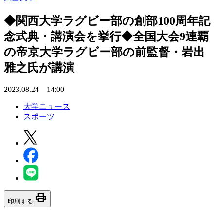
◆関西大学ラグビー部の創部100周年記
念式典・講演会を挙行◆全国大会9連覇
の帝京大学ラグビー部の前監督・岩出
雅之氏が講演
2023.08.24 14:00
大学ニュース
スポーツ
print
印刷する