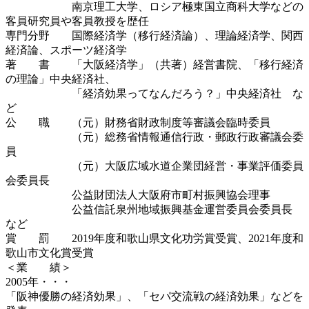
南京理工大学、ロシア極東国立商科大学などの
客員研究員や客員教授を歴任
専門分野 国際経済学（移行経済論）、理論経済学、関西
経済論、スポーツ経済学
著 書 「大阪経済学」（共著）経営書院、「移行経済
の理論」中央経済社、
「経済効果ってなんだろう？」中央経済社 な
ど
公 職 （元）財務省財政制度等審議会臨時委員
（元）総務省情報通信行政・郵政行政審議会委
員
（元）大阪広域水道企業団経営・事業評価委員
会委員長
公益財団法人大阪府市町村振興協会理事
公益信託泉州地域振興基金運営委員会委員長
など
賞 罰 2019年度和歌山県文化功労賞受賞、2021年度和
歌山市文化賞受賞
＜業 績＞
2005年・・・
「阪神優勝の経済効果」、「セパ交流戦の経済効果」などを