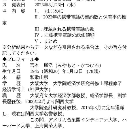
３ 発表日 2023年8月23日（水）
４ 内 容 I． はじめに
II． 2022年の携帯電話の契約数と保有率の推
定
III．埋蔵される携帯電話の数
IV．埋蔵携帯電話の総価値額
V． まとめ
※分析結果からデータなどを引用される場合は、その旨を付
記してください。
◆プロフィール◆
氏 名 宮本 勝浩（みやもと・かつひろ）
生年月日 1945（昭和20）年1月12日 （78歳）
本 籍 和歌山県
学 歴 大阪大学 大学院経済学研究科修士課程修了
経済学博士（神戸大学）
職 歴 大阪府立大学経済学部教授、経済学部長、副学
長歴任後、2006年4月より関西大学
大学院会計研究科教授。2015年3月に定年退職
し、現在は関西大学名誉教授。
この間、アメリカ合衆国インディアナ大学、ハ
ーバード大学、上海同済大学、