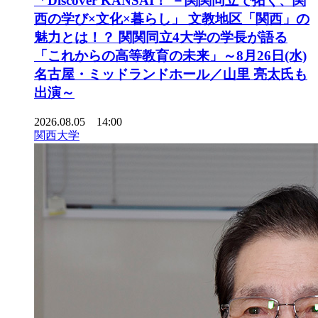
「Discover KANSAI！ －関関同立で拓く、関
西の学び×文化×暮らし」 文教地区「関西」の
魅力とは！？ 関関同立4大学の学長が語る
「これからの高等教育の未来」～8月26日(水)
名古屋・ミッドランドホール／山里 亮太氏も
出演～
2026.08.05 14:00
関西大学