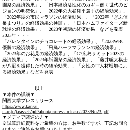
園祭の経済効果」、「日本経済活性化のカギ～働く世代のビ
ジョンの明確化」、「2022年の大谷翔平選手の経済効果」、
「2022年度の市民マラソンの経済効果」、「2022年『ぎふ信
長まつり』の経済効果の検証」、「日本ハムファイターズ新
球場の経済効果」、「2023年初詣の経済効果」などを発表
2023年・・・
「バレンタインのチョコレートの経済効果」、「2023WBC
優勝の経済効果」、「飛鳥ハーフマラソンの経済効果」、
「2023年のお花見の経済効果」、「G7広島サミット2023の
経済効果」、「2023年祇園祭の経済効果」、「藤井聡太棋士
が八冠を獲得した時の経済効果」、「女性のIT人材増加によ
る経済効果」などを発表
以上
▼本件の詳細▼
関西大学プレスリリース
https://www.kansai-
u.ac.jp/ja/assets/pdf/about/pr/press_release/2023/No23.pdf
▼メディア関連の方▼
※試算詳細資料をご希望の方は、お手数ですが、下記お問合
せまでご連絡をお願いいたします。