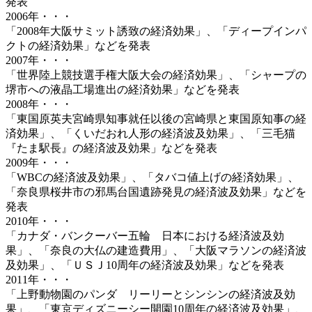
発表
2006年・・・
「2008年大阪サミット誘致の経済効果」、「ディープインパ
クトの経済効果」などを発表
2007年・・・
「世界陸上競技選手権大阪大会の経済効果」、「シャープの
堺市への液晶工場進出の経済効果」などを発表
2008年・・・
「東国原英夫宮崎県知事就任以後の宮崎県と東国原知事の経
済効果」、「くいだおれ人形の経済波及効果」、「三毛猫
『たま駅長』の経済波及効果」などを発表
2009年・・・
「WBCの経済波及効果」、「タバコ値上げの経済効果」、
「奈良県桜井市の邪馬台国遺跡発見の経済波及効果」などを
発表
2010年・・・
「カナダ・バンクーバー五輪 日本における経済波及効
果」、「奈良の大仏の建造費用」、「大阪マラソンの経済波
及効果」、「ＵＳＪ10周年の経済波及効果」などを発表
2011年・・・
「上野動物園のパンダ リーリーとシンシンの経済波及効
果」、「東京ディズニーシー開園10周年の経済波及効果」、