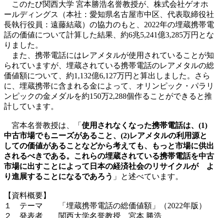
このたび関西大学 宮本勝浩名誉教授が、株式会社ゲオホ
ールディングス（本社：愛知県名古屋市中区、代表取締役社
長執行役員：遠藤結蔵）の協力のもと、2022年の埋蔵携帯電
話の価値について計算した結果、約6兆5,241億3,285万円とな
りました。
また、携帯電話にはレアメタルが使用されていることが知
られていますが、埋蔵されている携帯電話のレアメタルの総
価値額について、約1,132億6,127万円と算出しました。さら
に、埋蔵携帯に含まれる金によって、オリンピック・パラリ
ンピックの金メダルを約150万2,288個作ることができると推
計しています。
宮本名誉教授は、「
使用されなくなった携帯電話は、(1)
中古市場でもニーズがあること、(2)レアメタルの利用源と
しての価値があることなどから考えても、もっと市場に供出
されるべきである。これらの埋蔵されている携帯電話を中古
市場に出すことによって日本の経済社会のリサイクルが よ
り進展することになるであろう
」と述べています。
【資料概要】
１ テーマ 「埋蔵携帯電話の総価値額」（2022年版）
２ 発表者 関西大学名誉教授 宮本 勝浩