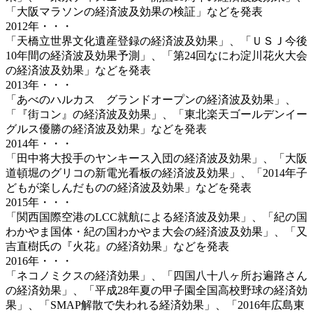
「大阪マラソンの経済波及効果の検証」などを発表
2012年・・・
「天橋立世界文化遺産登録の経済波及効果」、「ＵＳＪ今後
10年間の経済波及効果予測」、「第24回なにわ淀川花火大会
の経済波及効果」などを発表
2013年・・・
「あべのハルカス グランドオープンの経済波及効果」、
「『街コン』の経済波及効果」、「東北楽天ゴールデンイー
グルス優勝の経済波及効果」などを発表
2014年・・・
「田中将大投手のヤンキース入団の経済波及効果」、「大阪
道頓堀のグリコの新電光看板の経済波及効果」、「2014年子
どもが楽しんだものの経済波及効果」などを発表
2015年・・・
「関西国際空港のLCC就航による経済波及効果」、「紀の国
わかやま国体・紀の国わかやま大会の経済波及効果」、「又
吉直樹氏の『火花』の経済効果」などを発表
2016年・・・
「ネコノミクスの経済効果」、「四国八十八ヶ所お遍路さん
の経済効果」、「平成28年夏の甲子園全国高校野球の経済効
果」、「SMAP解散で失われる経済効果」、「2016年広島東