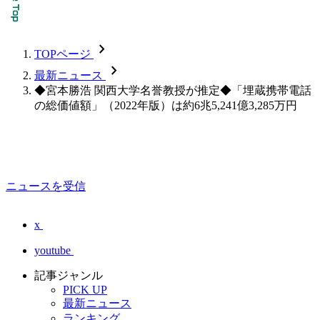
chevron_forward
TOPページ
chevron_forward
最新ニュース
◆宮本勝浩 関西大学名誉教授が推定◆「埋蔵携帯電話
の総価値額」（2022年版）は約6兆5,241億3,285万円
ニュースを受信
x
youtube
記事ジャンル
PICK UP
最新ニュース
ランキング