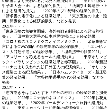
の影響により失われるお花見の経済効果」、「第102回夏の
甲子園大会中止による経済的損失」、「祇園祭山鉾巡行中止
による経済的損失」、「2020年のプロ野球の経済的損失」、
「請求書の電子化による経済効果」、「東京五輪の中止・延
期・簡素化による経済的損失」などを発表
2021年・・・
「東京五輪の無観客開催、海外観戦者制限による経済的損
失」、「田中将大選手の日本球界復帰による経済効果」、
「コロナ禍のネコノミクスとイヌノミクス」、「緊急事態宣
言によるGWの関西の観光業界の経済的損失」、「エンゼル
ス・大谷翔平選手の経済効果」、「埋蔵携帯の価値2021」、
「アスリートを称えるセールの経済効果」、「東京オリンピ
ック・パラリンピックの経済効果と赤字額」、「2020年新型
コロナにより失われた訪日外国人の経済効果」、「オリック
ス優勝による経済効果」、「日本ハムファイターズ・新庄監
督の経済効果」、「大谷翔平選手MVPの経済効果」などを
発表
2022年・・・
「恵方巻きをはじめとする『節分の寿司』の経済効果と損失
額」、「2022年コロナ禍のネコノミクス」、「2022年お花見
の経済効果」、「2022年ゴールデンウィーク旅行の経済効
果」、「東京スカイツリー10周年の経済効果」、「2022年祇