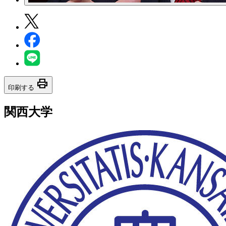
print
印刷する
関西大学