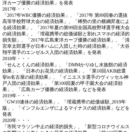
洋カープ優勝の経済効果」を発表
2017年・・・
「2017年WBC優勝の経済効果」、「2017年 第89回春の選抜
高等学校野球大会の経済効果」、「稀勢の里の横綱昇進によ
る経済効果」、「2017年夏の第99回全国高校野球選手権大会
の経済効果」、「埋蔵携帯の総価値額と割れスマホの経済的
損失額」、「2017年広島東洋カープ優勝の経済効果」、「清
宮幸太郎選手が日本ハムに入団した時の経済効果」、「大谷
翔平選手のエンゼルス入団の経済効果」を発表
2018年・・・
「せんとくんの経済効果」、「DMMかりゆし水族館の経済
効果」、「日本のお花見の経済効果」、「第10回AKB総選
挙in名古屋の経済効果」、「イニエスタ選手のヴィッセル神
戸入団の経済効果」、「第100回夏の甲子園大会の経済効
果」、「広島カープ優勝の経済効果」などを発表
2019年・・・
「GW10連休の経済効果」、「埋蔵携帯の総価値額_2019年
版」、「インフルエンザによるマイナスの経済効果」などを
発表
2020年・・・
「市民マラソン中止の経済的損失」、「新型コロナウイルス