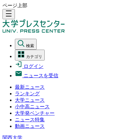
ページ上部
density_medium
検索
カテゴリ
ログイン
ニュースを受信
最新ニュース
ランキング
大学ニュース
小中高ニュース
大学発ベンチャー
ニュース特集
動画ニュース
関西大学