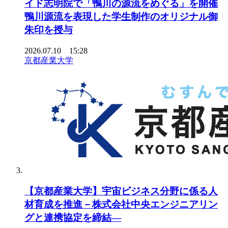
イド志明院で「鴨川の源流をめぐる」を開催
鴨川源流を表現した学生制作のオリジナル御
朱印を授与
2026.07.10 15:28
京都産業大学
【京都産業大学】宇宙ビジネス分野に係る人
材育成を推進－株式会社中央エンジニアリン
グと連携協定を締結―