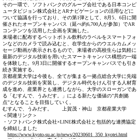
その一環で、ソフトバンクのグループ会社である日本コンピ
ュータビジョン株式会社とARナビゲーションの活用などに
ついて協議を行っており、その第1弾として、8月5、6日に開
催されたオープンキャンパス（延べ約6,700人が参加）でAR
コンテンツを活用した企画を実施した。
来場者に配布するペットボトル飲料のラベルをスマートフォ
ンなどのカメラで読み込むと、在学生からのウエルカムメッ
セージ動画が表示されるもので、来場者の高校生らは気軽に
最新のデジタル技術を用いたスマートキャンパス構想の一端
を体験した。9月3日に開催するオープンキャンパスでも引き
続き実施する。
京都産業大学は今後も、全てが集まる一拠点総合大学に先端
のデジタル技術を実装し、デジタル時代をけん引する人材育
成を進め、産業界とも連携しながら、大学のスローガンであ
る「むすんで、うみだす。」による新たな価値の”共創拠
点”となることを目指していく。
むすんで、うみだす。 上賀茂・神山 京都産業大学
＜関連リンク＞
・ソフトバンク株式会社×LINE株式会社と包括的な連携協定
を締結しました
https://www.kyoto-su.ac.jp/news/20230601_350_kyotei.html