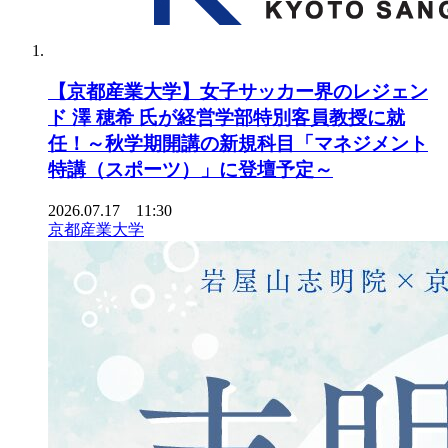
【京都産業大学】女子サッカー界のレジェン
ド 澤 穂希 氏が経営学部特別客員教授に就
任！～秋学期開講の新規科目「マネジメント
特講（スポーツ）」に登壇予定～
2026.07.17 11:30
京都産業大学