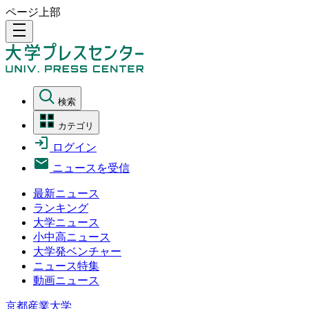
ページ上部
density_medium
検索
カテゴリ
ログイン
ニュースを受信
最新ニュース
ランキング
大学ニュース
小中高ニュース
大学発ベンチャー
ニュース特集
動画ニュース
京都産業大学