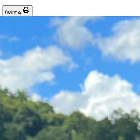
print
印刷する