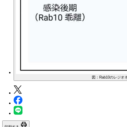
図：Rab10のレジオ
print
印刷する