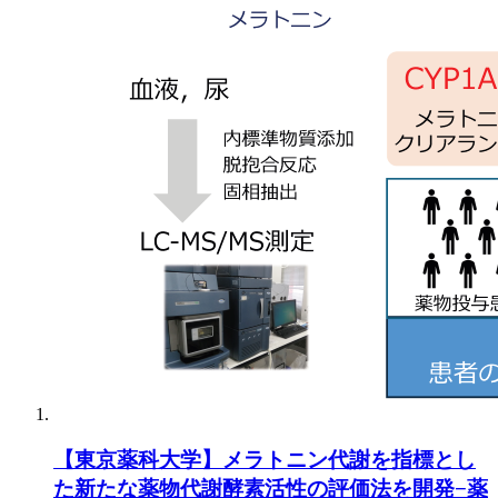
【東京薬科大学】メラトニン代謝を指標とし
た新たな薬物代謝酵素活性の評価法を開発−薬