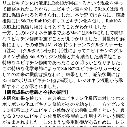
リユビキチン化は液胞にRab10が局在するという現象を伴っ
て観察されたことから、ユビキチン鎖を介してRab10は液胞
膜に係留されると考えられました。本研究ではさらに、感染
後期にはSdcBがRab10のポリユビキチン化を促し、Rab10を
液胞上に係留し続けようとすることがわかりました。
一方、別のレジオネラ酵素であるMavCはSdcBに対して特殊
なユビキチン修飾を施すことが見つかりました。質量分析解
析により、その修飾はMavCが持つトランスグルタミナーゼ
（注
4）（グルタミン転移）活性によってユビキチンのグル
タミン残基がSdcBのリジン残基と共有結合した結果起こる
特殊なユビキチン修飾であったことが明らかとなりました。
この特殊な化学修飾によってSdcBのユビキチンリガーゼと
しての本来の機能は損なわれ、結果として、感染後期には
Rab10のポリユビキチン化は減弱し、レジオネラ液胞から乖
離することが示されました。
【研究成果の意義と今後の展開】
本研究結果を通じて、古典的ユビキチン化反応に対してホス
ホリボシル化ユビキチン修飾がその介助をし、一方でグルタ
ミン転移によるユビキチン修飾がその抑制に働くという、異
なる３つのユビキチン化反応が多層的に作用するという構図
が見出されました。このような多重制御があるために、レジ