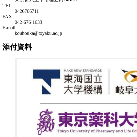
TEL
0426766711
FAX
042-676-1633
E-mail
kouhouka@toyaku.ac.jp
添付資料