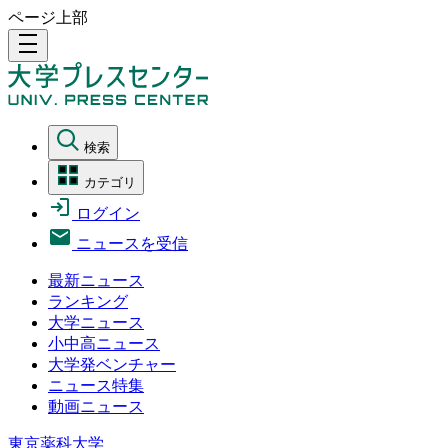
ページ上部
density_medium
検索
カテゴリ
ログイン
ニュースを受信
最新ニュース
ランキング
大学ニュース
小中高ニュース
大学発ベンチャー
ニュース特集
動画ニュース
東京薬科大学