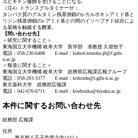
ユビキチン修飾を受けることになる。
（注
4）トランスグルタミナーゼ：
タンパク質のグルタミン残基側鎖のγ-カルボキシアミド基と
リジン残基側鎖のε-アミド基との間のイソペプチド結合によ
る架橋を触媒する酵素。
【問い合わせ先】
＜研究に関すること＞
東海国立大学機構 岐阜大学 医学部 准教授 久堀智子
電話：058-230-6488 E-mail：kubori.tomoko.j0@f.gifu-
u.ac.jp
＜報道に関すること＞
東海国立大学機構 岐阜大学 総務部広報課広報グループ
電話：058-293-3377 E-mail：kohositu@t.gifu-u.ac.jp
東京薬科大学 総務部広報課
電話：042-676-6711 E-mail：kouhouka@toyaku.ac.jp
本件に関するお問い合わせ先
総務部 広報課
住所
東京都八王子市堀之内1432-1