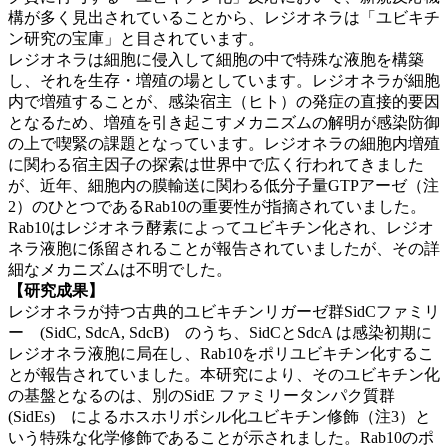
構が多く見出されていることから、レジオネラは「ユビキチ
ン研究の宝庫」と目されています。
レジオネラは細胞に侵入して細胞の中で特殊な液胞を構築
し、それを生存・増殖の場としています。レジオネラが細胞
内で増殖することが、感染宿主（ヒト）の発症の直接的要因
となるため、増殖を引き起こすメカニズムの解明が感染防御
の上で喫緊の課題となっています。レジオネラの細胞内増殖
に関わる宿主因子の探索は世界中で広く行われてきました
が、近年、細胞内の膜輸送に関わる低分子量GTPアーゼ（注
2）のひとつであるRab10の重要性が指摘されていました。
Rab10はレジオネラ酵素によってユビキチン化され、レジオ
ネラ液胞に係留されることが報告されていましたが、その詳
細なメカニズムは不明でした。
【研究成果】
レジオネラが持つ古典的ユビキチンリガーゼ群SidCファミリ
ー (SidC, SdcA, SdcB) のうち、SidCとSdcA は感染初期に
レジオネラ液胞に局在し、Rab10をポリユビキチン化するこ
とが報告されていました。本研究により、そのユビキチン化
の基盤となるのは、別のSidE ファミリータンパク質群
(SidEs) によるホスホリボシル化ユビキチン修飾
（注
3）と
いう特殊な化学修飾であることが示されました。Rab10のポ