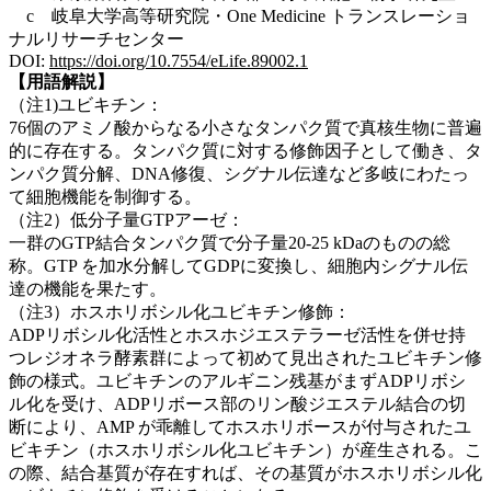
c 岐阜大学高等研究院・One Medicine トランスレーショ
ナルリサーチセンター
DOI:
https://doi.org/10.7554/eLife.89002.1
【用語解説】
（注
1)ユビキチン：
76個のアミノ酸からなる小さなタンパク質で真核生物に普遍
的に存在する。タンパク質に対する修飾因子として働き、タ
ンパク質分解、DNA修復、シグナル伝達など多岐にわたっ
て細胞機能を制御する。
（注
2）低分子量GTPアーゼ：
一群のGTP結合タンパク質で分子量20-25 kDaのものの総
称。GTP を加水分解してGDPに変換し、細胞内シグナル伝
達の機能を果たす。
（注
3）ホスホリボシル化ユビキチン修飾：
ADPリボシル化活性とホスホジエステラーゼ活性を併せ持
つレジオネラ酵素群によって初めて見出されたユビキチン修
飾の様式。ユビキチンのアルギニン残基がまずADPリボシ
ル化を受け、ADPリボース部のリン酸ジエステル結合の切
断により、AMP が乖離してホスホリボースが付与されたユ
ビキチン（ホスホリボシル化ユビキチン）が産生される。こ
の際、結合基質が存在すれば、その基質がホスホリボシル化