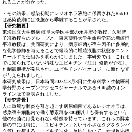
れることが分かった。
・その結果、感染初期にレジオネラ液胞に係留されたRab10
は感染後期には液胞から乖離することが示された。
【研究概要】
東海国立大学機構 岐阜大学医学部の永井宏樹教授、久堀智
子准教授らのグループと、東京薬科大学生命科学部の新崎恒
平准教授は、共同研究により、病原細菌が宿主因子に多層的
な化学修飾を与えることで経時的に増殖液胞の状態をコント
ロールする仕組みを明らかにしました。本研究では、これま
でに知られていない特殊なユビキチン
（注
1）修飾が介在し
た制御機構が発見され、ユビキチンバイオロジーに新たな光
が与えられました。
本研究成果は、日本時間2023年8月8日に生命科学・生物医科
学分野のオープンアクセスジャーナルであるeLife誌のオン
ライン版で発表されました。
【研究背景】
人に重篤な肺炎を引き起こす病原細菌であるレジオネラは、
感染宿主細胞内で働く酵素群を300種以上も保有するという
他の細菌には見られない特徴を持っています。これらの酵素
群の中には特に、「ユビキチン」という小さなタグをタンパ
ク質に付与する「ユビキチン化」反応において、新規反応機