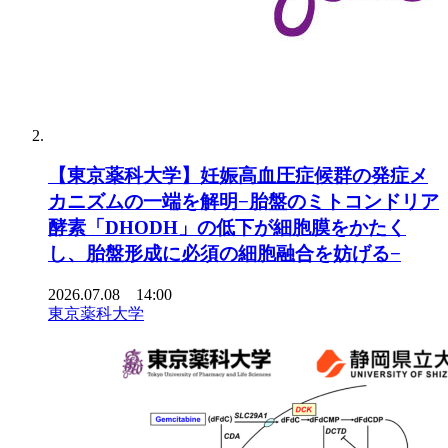
【東京薬科大学】妊娠高血圧症候群の発症メ
カニズムの一端を解明−胎盤のミトコンドリア
酵素「DHODH」の低下が細胞膜をかたく
し、胎盤形成に必須の細胞融合を妨げる−
2026.07.08 14:00
東京薬科大学