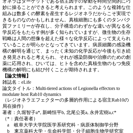
オネラはターゲットである宿主因子の挙動を時間空間的に巧
妙に操ることができると考えられます。このような複雑な仕
組みは数多くの酵素を産生するレジオネラだからこそ実現で
きるものなのかもしれません。真核細胞にも多くのタンパク
質ファミリーが存在し、分子構造のわずかな違いが異なる化
学反応をもたらす例が多く知られていますが、微生物の生存
戦略は人間の想像を超えた様々な化学反応によって支えられ
ていることが明らかとなってきています。病原細菌の感染機
構の解明を通じて、まったく未知の化学反応が今後も引き続
き発見されると考えられ、それが感染防御や治療のための創
薬に応用され、ひいては、ヒトを含めた真核生物のもつ免疫
機構の解明にも結び付くことが期待されます。
【論文情報】
雑誌名：eLife
論文タイトル：Multi-tiered actions of Legionella effectors to
modulate host Rab10 dynamics
（レジオネラエフェクターの多層的作用による宿主Rab10の
局在操作）
著者：久堀智子a*, 新崎恒平b, 北尾公英a, 永井宏樹a,c*
（*：責任著者）
a 岐阜大学大学院医学系研究科・病原体制御学分野
b 東京薬科大学・生命科学部・分子細胞生物学研究室