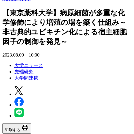
【東京薬科大学】病原細菌が多重な化
学修飾により増殖の場を築く仕組み～
非古典的ユビキチン化による宿主細胞
因子の制御を発見～
2023.08.09 10:00
大学ニュース
先端研究
大学間連携
print
印刷する