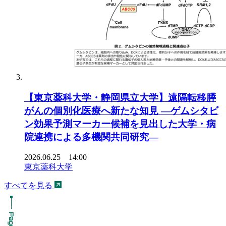
【東京薬科大学・静岡県立大学】遠隔転移膵
がんの個別化医療へ新たな知見 ―ゲムシタビ
ン効果予測マーカー候補を見出した大学・病
院連携による多機関共同研究―
2026.06.25 14:00
東京薬科大学
すべてを見る