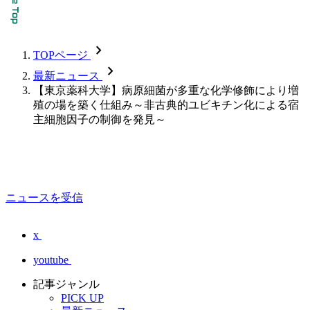
chevron_forward
TOPページ
chevron_forward
最新ニュース
【東京薬科大学】病原細菌が多重な化学修飾により増
殖の場を築く仕組み～非古典的ユビキチン化による宿
主細胞因子の制御を発見～
ニュースを受信
x
youtube
記事ジャンル
PICK UP