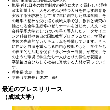
住所
東京都世田谷区成城6-1-20
概要
近代日本の教育制度の確立に大きく貢献した澤柳
政太郎博士が、人それぞれが持つ天分を伸ばす教育を
実践する実験校として1917年に創立した成城学園。そ
の建学の精神を受け継ぐ成城大学では、教育と研究の
軸となる全学生必修のゼミナールをはじめ、人文・社
会科学系大学としてはいち早く導入したデータサイエ
ンス科目群や独自の国際教育プログラムなど、学習者
本位の先進的なカリキュラムを整備しています。さら
に自治と自律を重んじる自由な校風のもと、学生たち
の自主的な活動を促す「サポーター制度」が充実。そ
のような環境で学生たち一人ひとりの個性が花開き、
卒業後は自分らしく社会に貢献する人材が育っていま
す。
理事長
宮島 和美
学長（学校長）
杉本 義行
最近のプレスリリース
（成城大学）