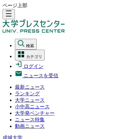
ページ上部
density_medium
検索
カテゴリ
ログイン
ニュースを受信
最新ニュース
ランキング
大学ニュース
小中高ニュース
大学発ベンチャー
ニュース特集
動画ニュース
成城大学