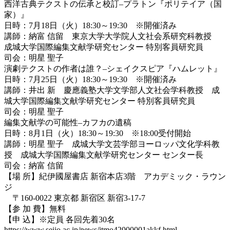
西洋古典テクストの伝承と校訂–プラトン『ポリテイア（国
家）』
日時：7月18日（火）18:30～19:30 ※開催済み
講師：納富 信留 東京大学大学院人文社会系研究科教授
成城大学国際編集文献学研究センター 特別客員研究員
司会：明星 聖子
演劇テクストの作者は誰？–シェイクスピア『ハムレット』
日時：7月25日（火）18:30～19:30 ※開催済み
講師：井出 新 慶應義塾大学文学部人文社会学科教授 成
城大学国際編集文献学研究センター 特別客員研究員
司会：明星 聖子
編集文献学の可能性–カフカの遺稿
日時：8月1日（火）18:30～19:30 ※18:00受付開始
講師：明星 聖子 成城大学文芸学部ヨーロッパ文化学科教
授 成城大学国際編集文献学研究センター センター長
司会：納富 信留
【場 所】紀伊國屋書店 新宿本店3階 アカデミック・ラウン
ジ
〒160-0022 東京都 新宿区 新宿3-17-7
【参 加 費】無料
【申 込】※定員 各回先着30名
https://www.seijo.ac.jp/news/jtmo42000001akkf.html