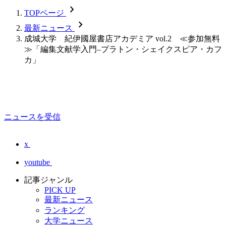
chevron_forward
TOPページ
chevron_forward
最新ニュース
成城大学 紀伊國屋書店アカデミア vol.2 ≪参加無料
≫「編集文献学入門–プラトン・シェイクスピア・カフ
カ」
ニュースを受信
x
youtube
記事ジャンル
PICK UP
最新ニュース
ランキング
大学ニュース