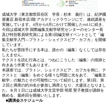
成城大学（東京都世田谷区 学長：杉本 義行）は、紀伊國
屋書店 新宿本店3階 アカデミックラウンジにて、連続講座を
実施しています。4月から6月にかけて開催したvol.1に続き、
今回は成城大学 国際編集文献学研究センターのセンター長
及び特別客員研究員による第1回編文研イベントとして「編
集文献学入門—プラトン・シェイクスピア・カフカ」を開催
しています。
私たちが普段手にする本は、誰かの〈編集〉なくしては存在
しえません。
テクストを読む行為とは、つねにこうした〈編集〉の痕跡と
向きあう作業でもあります。
本講座では、プラトン、シェイクスピア、カフカを例に、テ
クストと〈編集〉をめぐる様々な問題に光をあて、「編集文
献学」の魅力とその可能性について紹介します。第1回、第
２回と満席の約30名が参加し満席となり、大盛況となりまし
た。８月１日には成城大学文芸学部 明星 聖子教授が講師を
務める、最終回を開催いたします。
■講演会スケジュール