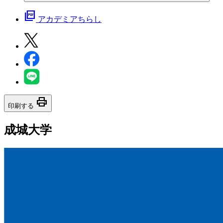
picture_as_pdf
アカデミアちらし
print
印刷する
成城大学