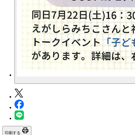
print
印刷する