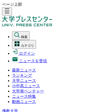
ページ上部
density_medium
検索
カテゴリ
ログイン
ニュースを受信
最新ニュース
ランキング
大学ニュース
小中高ニュース
大学発ベンチャー
ニュース特集
動画ニュース
佛教大学