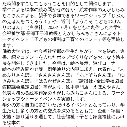
た時間をすごしてもらうことを目的として開催します。
学生による絵本の読み聞かせのほか、絵本作家のえがしらみ
ちこさんによる、親子で参加できるワークショップ「じぶん
のえほんをつくろう！」や、近刊『ようこそ こどものけん
りのほん』（白泉社、2023年6月）をともに創作した本学社
会福祉学部 長瀬正子准教授とえがしらみちこさんによるト
ークイベント「子どもの権利は子育てのヒント」等を実施し
ます。
佛教大学では、社会福祉学部の学生たちがテーマを決め、選
書、紹介コメントを入れたポップづくりなどをおこなう絵本
展を開催してきました。今年は、絵本展示、遊びコーナー、
絵本の読み聞かせ等、例年通りの内容に加え、代表作に『あ
めふりさんぽ』『さんさんさんぽ』『あきぞらさんぽ』『ゆ
きみちさんぽ』『はるかぜさんぽ』（講談社 / 全国学校図書
館協議会選定図書）等があり、絵本専門店「えほんやさん」
代表も務める絵本作家のえがしらみちこさんによる、ワーク
ショップやトークイベントを実施します。
学外の方も自由に参加いただけるイベントとなっており、学
生たちは多くの方との交流を深めるとともに、企画・準備・
実施・振り返りを通して、社会福祉・子ども家庭福祉におけ
る絵本の