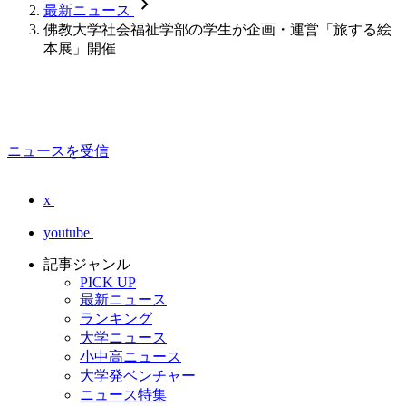
chevron_forward
最新ニュース
佛教大学社会福祉学部の学生が企画・運営「旅する絵
本展」開催
ニュースを受信
x
youtube
記事ジャンル
PICK UP
最新ニュース
ランキング
大学ニュース
小中高ニュース
大学発ベンチャー
ニュース特集