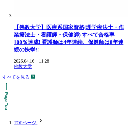
【佛教大学】医療系国家資格(理学療法士・作
業療法士・看護師・保健師) すべて合格率
100％達成! 看護師は4年連続、保健師は8年連
続の快挙!!
2026.04.16 11:28
佛教大学
すべてを見る
chevron_forward
TOPページ