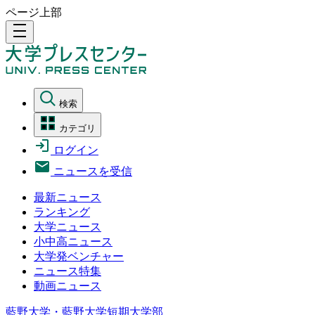
ページ上部
density_medium
検索
カテゴリ
ログイン
ニュースを受信
最新ニュース
ランキング
大学ニュース
小中高ニュース
大学発ベンチャー
ニュース特集
動画ニュース
藍野大学・藍野大学短期大学部