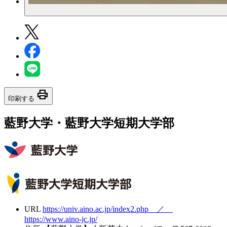
print
印刷する
藍野大学・藍野大学短期大学部
URL
https://univ.aino.ac.jp/index2.php ／
https://www.aino-jc.jp/