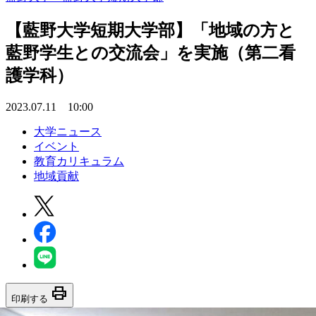
【藍野大学短期大学部】「地域の方と
藍野学生との交流会」を実施（第二看
護学科）
2023.07.11 10:00
大学ニュース
イベント
教育カリキュラム
地域貢献
print
印刷する