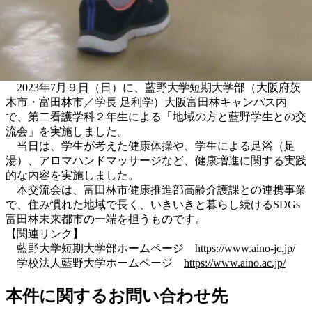
2023年7月９日（日）に、藍野大学短期大学部（大阪府茨
木市・富田林市／学長 足利学）大阪富田林キャンパス内
で、第二看護学科２年生による「地域の方と藍野学生との交
流会」を実施しました。
当日は、学生が考えた健康体操や、学生による足浴（足
湯）、アロマハンドマッサージなど、健康増進に関する実践
的な内容を実施しました。
本交流会は、富田林市健康推進部高齢介護課との連携事業
で、住み慣れた地域で長く、いきいきと暮らし続けるSDGs
富田林未来都市の一端を担うものです。
【関連リンク】
藍野大学短期大学部ホームページ
https://www.aino-jc.jp/
学校法人藍野大学ホームページ
https://www.aino.ac.jp/
本件に関するお問い合わせ先