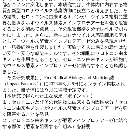
部がキノンに変化します。本研究では、生体内に内在する物
質が新型コロナウイルス感染防御に役立つと考えました。そ
の結果、セロトニンに由来するキノンが、ウイルス複製に重
要な働きを示すウイルス酵素メインプロテアーゼを強く阻害
することを初めて発見し、その阻害機構を分子レベルで明ら
かにしました。さらに、新型コロナウイルス感染細胞モデル
として、ウイルス酵素メインプロテアーゼのみを発現させた
ヒト培養細胞を作製しました。実験する人に感染の恐れはな
い安全・安心な感染モデルです。その細胞にセロトニン由来
キノンを作用させることで、セロトニン由来キノンが細胞内
でウイルス酵素メインプロテアーゼに結合することも確認し
ました。
その研究成果は、Free Radical Biology and Medicine誌
（Impact Factor 8.1）に2023年6月28日にオンライン掲載され
ました。冊子体には９月に掲載予定です。
【本研究で得られた主な成果（ポイント）
】
１．セロトニン及びその代謝物に由来する内因性成分「セロ
トニン由来キノン」がウイルス酵素メインプロテアーゼを強
く阻害することを発見
２．セロトニン由来キノンが酵素メインプロテアーゼに結合
する部位（酵素を阻害する仕組み）を解明