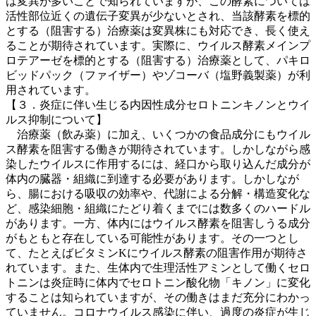
は変異が多いことで知られていますが、この酵素については
活性部位近くの遺伝子変異が少ないとされ、当該酵素を標的
とする（阻害する）治療薬は変異株にも対応でき、長く使え
ることが期待されています。実際に、ウイルス酵素メインプ
ロテアーゼを標的とする（阻害する）治療薬として、パキロ
ビッドパック（ファイザー）やゾコーバ（塩野義製薬）が利
用されています。
【３．炎症に伴い生じる内因性成分セロトニンキノンとウイ
ルス抑制について】
治療薬（飲み薬）に加え、いくつかの食品成分にもウイル
ス酵素を阻害する働きが期待されています。しかしながら感
染したウイルスに作用するには、経口から取り込んだ成分が
体内の臓器・組織に到達する必要があります。しかしなが
ら、腸における吸収の効率や、代謝による分解・構造変化な
ど、感染細胞・組織にたどり着くまでには数多くのハードル
があります。一方、体内にはウイルス酵素を阻害しうる成分
がもともと存在している可能性があります。その一つとし
て、たとえばビタミンKにウイルス酵素の阻害作用が期待さ
れています。また、生体内で生理活性アミンとして働くセロ
トニンは炎症時に体内でセロトニン酸化物「キノン」に変化
することは知られていますが、その働きはまだ充分にわかっ
ていません。コロナウイルス感染に伴い、過度の炎症が生じ