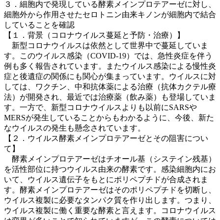
３．細胞内で発現している酵素メインプロテアーゼに対し、
細胞外から作用させたセロトニン由来キノンが細胞内で結合
していることを確認
【１．背景（コロナウイルス蔓延と予防・治療）】
新型コロナウイルスは依然として世界中で蔓延していま
す。このウイルス感染（COVID-19）では、急性炎症を伴う
例も多く報告されています。またウイルス感染による慢性炎
症と後遺症の関係にも関心が集まっています。ウイルスに対
しては、ワクチン、中和抗体薬による治療（抗体カクテル療
法）が開発され、最近では治療薬（飲み薬）も登場していま
す。一方で、新型コロナウイルスよりも以前にSARSや
MERSが発生していることからもわかるように、今後、新た
なウイルスの発生も懸念されています。
【２．ウイルス酵素メインプロテアーゼとその阻害につい
て】
酵素メインプロテアーゼはチオール基（システイン残基）
を活性部位に持つウイルス由来の酵素です。感染細胞内にお
いて、ウイルス遺伝子をもとにポリペプチドが合成されま
す。酵素メインプロテアーゼはそのポリペプチドを切断し、
ウイルス複製に必要なタンパク質を作り出します。つまり、
ウイルス複製に働く重要な酵素と言えます。コロナウイルス