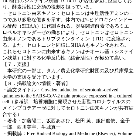
145番目のシステイン残基（C145）が活性部位に位置してお
り、酵素活性に必須の役割を担っている。
・セロトニン由来キノン：セロトニンは生理活性アミンの一
つであり多彩な働きを示す。体内では5-ヒドロキシインドー
ル酢酸（5HIAA）に代謝される。炎症関連酵素であるミエ
ロペルオキシダーゼの働きにより、セロトニンはセロトニン
由来キノンであるトリプタミンダイオン（TD）に変換され
る。また、セロトニンと同様に5HIAAもキノン化される。
これらセロトニンに由来するキノンはチオール基（システイ
ン残基）に対する化学反応性（結合活性）が極めて高い。
【７．支援】
本研究の一部は、タカノ農芸化学研究財団の及び兵庫県立
大学の支援を受けています。
【８．掲載論文の情報・著者】
・論文タイトル：Covalent adduction of serotonin-derived
quinones to the SARS-CoV-2 main protease expressed in a cultured
cell（参考訳：培養細胞に発現させた新型コロナウイルスの
メインプロテアーゼに対してセロトニン由来キノンが共有結
合する）
・著者：加藤陽二、坂西あさひ、松田 薫、服部磨依、金子
一郎、西川美宇、生城真一
・掲載誌：Free Radical Biology and Medicine (Elsevier), Volume