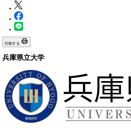
print
印刷する
兵庫県立大学