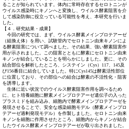
ることが知られています。体内に常時存在するセロトニンが
ウイルス感染時にキノンへと変換し、ウイルス酵素阻害を介
して感染防御に役立っている可能性を考え、本研究を行いま
した。
【４．研究結果・成果】
今回の研究では、まず、ウイルス酵素メインプロテアーゼ
（組換え体）を用い、試験管内でセロトニン由来キノンによ
る酵素阻害について調べました。その結果、強い酵素阻害作
用が示されました。この阻害とともに酵素にセロトニン由来
キノンが結合していることを明らかにしました。更に、その
結合部位を解析したところ、システイン（Cys）117、145及
び156番目に結合していました。特にCys145は酵素活性部位
に位置しており、その部位への結合は酵素の不活性化・阻害
を誘導します。
生体に近い状況でのウイルス酵素阻害作用を調べるため
に、ヒト培養細胞に酵素メインプロテアーゼ遺伝子の入った
プラスミドを組み込み、細胞内で酵素メインプロテアーゼを
発現させることで、安全な感染細胞モデル（酵素メインプロ
テアーゼ過剰発現モデル）を作製しました。セロトニン由来
キノンを細胞に作用させたところ、細胞内からキノンが結合
したウイルス酵素メインプロテアーゼが取り出されました。