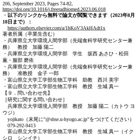
206, September 2023, Pages 74-82,
https://doi.org/10.1016/j.freeradbiomed.2023.06.018
・
以下のリンクから無料で論文が閲覧できます（2023年8月
18日まで）：
https://authors.elsevier.com/a/1hKoV3AkHAdt1x
著者所属（卒業生含む）
・兵庫県立大学環境人間学部（先端食科学研究センター兼
務） 教授 加藤 陽二
・兵庫県立大学環境人間学部 学生 坂西 あさひ・松田
薫・服部 磨依
・兵庫県立大学環境人間学部（先端食科学研究センター兼
務） 准教授 金子 一郎
・富山県立大学工学部生物工学科 助教 西川 美宇
・富山県立大学工学部生物工学科 教授 生城 真一
【９．問い合わせ先】
［研究に関する問い合わせ］
兵庫県立大学環境人間学部 教授 加藤 陽二（カトウ ヨ
ウジ）
yojikato（末尾に”@shse.u-hyogo.ac.jp”をつけてください）
079-292-9413
富山県立大学工学部生物工学科 教授 生城 真一（イク
シロ シンイチ）