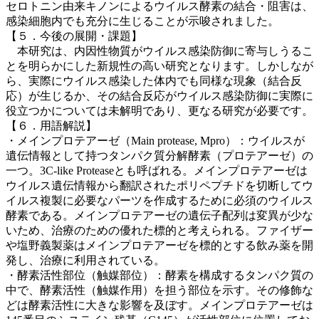
セロトニン由来キノンによるウイルス酵素の結合・阻害は、
感染細胞内でも充分に生じることが示唆されました。
【５．今後の展開・課題】
本研究は、内因性物質がウイルス感染防御に寄与しうるこ
とを明らかにした新規性の高い研究となります。しかしなが
ら、実際にウイルス感染した体内でも同様な現象（結合反
応）が生じるか、その結合反応がウイルス感染防御に実際に
役立つかについては未解明であり、更なる研究が必要です。
【６．用語解説】
・メインプロテアーゼ（Main protease, Mpro）：ウイルスが
遺伝情報として持つタンパク質分解酵素（プロテアーゼ）の
一つ。3C-like Proteaseとも呼ばれる。メインプロテアーゼは
ウイルス遺伝情報から翻訳されたポリペプチドを切断してウ
イルス複製に必要なパーツを作成するために必須のウイルス
酵素である。メインプロテアーゼの遺伝子配列は変異が少な
いため、治療のための優れた標的と考えられる。ファイザー
や塩野義製薬はメインプロテアーゼを標的とする飲み薬を開
発し、治療に利用されている。
・酵素活性部位（触媒部位）：酵素を構成するタンパク質の
中で、酵素活性（触媒作用）を担う部位を示す。その修飾な
どは酵素活性に大きな影響を及ぼす。メインプロテアーゼは