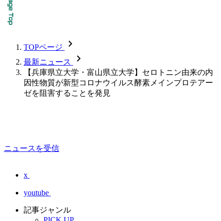
chevron_forward
TOPページ
chevron_forward
最新ニュース
【兵庫県立大学・富山県立大学】セロトニン由来の内
因性物質が新型コロナウイルス酵素メインプロテアー
ゼを阻害することを発見
ニュースを受信
x
youtube
記事ジャンル
PICK UP