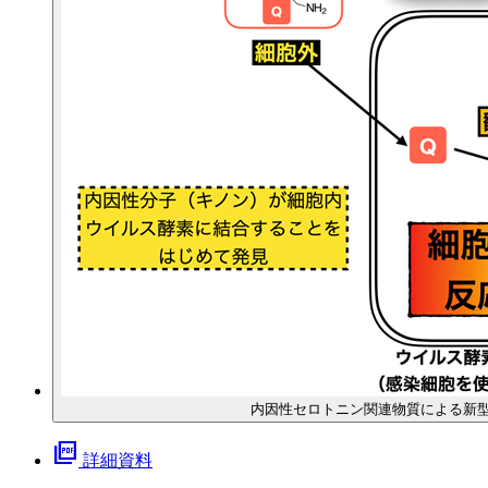
内因性セロトニン関連物質による新型コロナ
picture_as_pdf
詳細資料