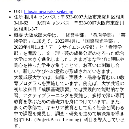
URL
https://univ.osaka-seikei.jp/
住所
相川キャンパス：〒533-0007大阪市東淀川区相川
3-10-62 駅前キャンパス：〒533-0007大阪市東淀川
区相川1-3-7
概要
大阪成蹊大学は、「経営学部」「教育学部」「芸
術学部」に加えて、2022年4月に「国際観光学部」、
2023年4月には「データサイエンス学部」と「看護学
部」を開設し、文・理・芸の成長分野のそろった総合
大学に大きく進化しました。さまざまな学びに興味や
関心を持った学生が集うことで、お互いに刺激し合
い、新しい学びへの意欲が形成されていきます。
大阪成蹊大学では、知識・実践力・品格を育むLCD教
育プログラムを実施しています。例えば、大学共通の
初年次科目「成蹊基礎演習」では実践的で能動的な学
習、アクティブラーニングを実施し、多様で深い専門
教育を学ぶための基礎力を身につけています。また、
多くの学部で、キャリア教育として広く社会と関わる
中で課題を発見し、調査・研究を進めて解決策を導き
出すPBL（Project-Based Learning）科目を導入していま
す。