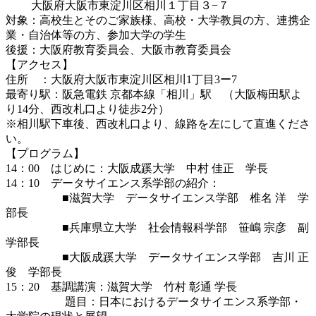
大阪府大阪市東淀川区相川１丁目３−７
対象：高校生とそのご家族様、高校・大学教員の方、連携企
業・自治体等の方、参加大学の学生
後援：大阪府教育委員会、大阪市教育委員会
【アクセス】
住所 ：大阪府大阪市東淀川区相川1丁目3ー7
最寄り駅：阪急電鉄 京都本線「相川」駅 （大阪梅田駅よ
り14分、西改札口より徒歩2分）
※相川駅下車後、西改札口より、線路を左にして直進くださ
い。
【プログラム】
14：00 はじめに：大阪成蹊大学 中村 佳正 学長
14：10 データサイエンス系学部の紹介：
■滋賀大学 データサイエンス学部 椎名 洋 学
部長
■兵庫県立大学 社会情報科学部 笹嶋 宗彦 副
学部長
■大阪成蹊大学 データサイエンス学部 吉川 正
俊 学部長
15：20 基調講演：滋賀大学 竹村 彰通 学長
題目：日本におけるデータサイエンス系学部・