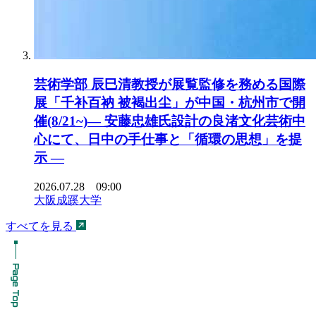
芸術学部 辰巳清教授が展覧監修を務める国際
展「千补百衲 被褐出尘」が中国・杭州市で開
催(8/21~)― 安藤忠雄氏設計の良渚文化芸術中
心にて、日中の手仕事と「循環の思想」を提
示 ―
2026.07.28 09:00
大阪成蹊大学
すべてを見る