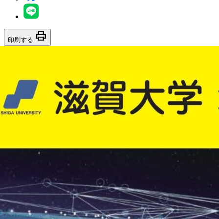
print
印刷する