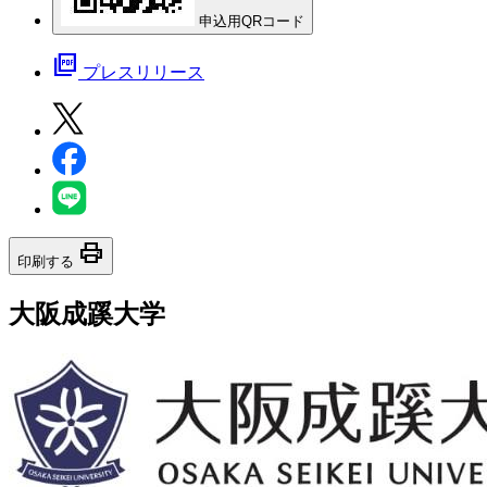
申込用QRコード
picture_as_pdf
プレスリリース
print
印刷する
大阪成蹊大学