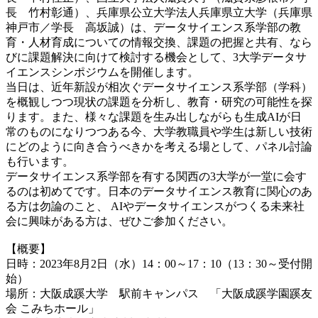
長 竹村彰通）、兵庫県公立大学法人兵庫県立大学（兵庫県
神戸市／学長 高坂誠）は、データサイエンス系学部の教
育・人材育成についての情報交換、課題の把握と共有、なら
びに課題解決に向けて検討する機会として、3大学データサ
イエンスシンポジウムを開催します。
当日は、近年新設が相次ぐデータサイエンス系学部（学科）
を概観しつつ現状の課題を分析し、教育・研究の可能性を探
ります。また、様々な課題を生み出しながらも生成AIが日
常のものになりつつある今、大学教職員や学生は新しい技術
にどのように向き合うべきかを考える場として、パネル討論
も行います。
データサイエンス系学部を有する関西の3大学が一堂に会す
るのは初めてです。
日本のデータサイエンス教育に関心のあ
る方は勿論のこと、 AIやデータサイエンスがつくる未来社
会に興味がある方は、ぜひご参加ください。
【概要】
日時：2023年8月2日（水）14：00～17：10（13：30～受付開
始）
場所：大阪成蹊大学 駅前キャンパス 「大阪成蹊学園蹊友
会 こみちホール」