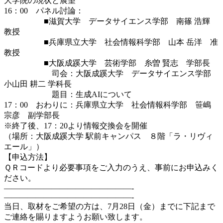
大学院の現状と展望
16：00 パネル討論：
■滋賀大学 データサイエンス学部 南篠 浩輝
教授
■兵庫県立大学 社会情報科学部 山本 岳洋 准
教授
■大阪成蹊大学 芸術学部 糸曽 賢志 学部長
司会：大阪成蹊大学 データサイエンス学部
小山田 耕二 学科長
題目：生成AIについて
17：00 おわりに：兵庫県立大学 社会情報科学部 笹嶋
宗彦 副学部長
※終了後、17：20より情報交換会を開催
（場所：大阪成蹊大学 駅前キャンパス ８階「ラ・リヴィ
エール」）
【申込方法】
ＱＲコードより必要事項をご入力のうえ、事前にお申込みく
ださい。
————————————————-
————————————————-
当日、取材をご希望の方は、7月28日（金）までに下記まで
ご連絡を賜りますようお願い致します。