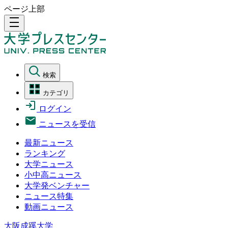
ページ上部
density_medium
検索
カテゴリ
ログイン
ニュースを受信
最新ニュース
ランキング
大学ニュース
小中高ニュース
大学発ベンチャー
ニュース特集
動画ニュース
大阪成蹊大学