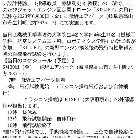
ン設計特論」（指導教員 赤坂剛史 准教授）の一環で、こ
のたびジェットエンジン固定翼ドローン「KIT-JET」の飛行
試験を2023年6月30日（金）に飛騨エアパーク（岐阜県高山
市丹生川町北方2635－7）にて実施します。
当日は機械工学専攻の大学院生4名と学部4年生11名（機械工
学科、航空システム工学科、ロボティクス学科）の計15名が
参加。「KIT-JET」の新型エンジン換装後の飛行特性取得と
初の自律飛行試験を行います。
【当日のスケジュール（予定）】
6月30日（金） 飛騨エアパーク（岐阜県高山市丹生川町北
方2635－7）
7時 飛騨エアパーク到着
8時 飛行試験開始 （ラジコン操縦飛行および自律飛
行）
＊ラジコン操縦はJETSET（大阪府堺市）の外部講
師が担当します。
12時 昼休み
13時 飛行試験開始 自律飛行
16時 飛行試験終了
*自律飛行試験では、手動操縦で離陸し、上空で自律操縦に