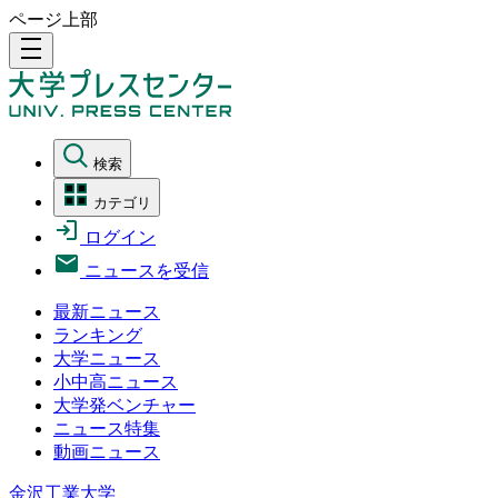
ページ上部
density_medium
検索
カテゴリ
ログイン
ニュースを受信
最新ニュース
ランキング
大学ニュース
小中高ニュース
大学発ベンチャー
ニュース特集
動画ニュース
金沢工業大学