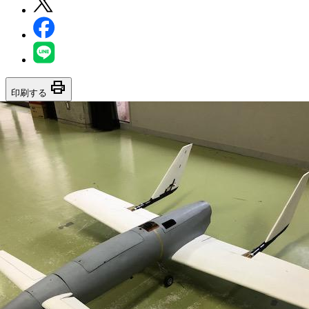
print
印刷する