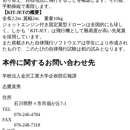
切り替え、目標地点に飛行することを確認します。その後、
手動操縦で着陸します。
【KIT-JETの概要】
全長2.2m .翼幅2m. 重量10kg
ジェットエンジン付き固定翼型ドローンは全国的にも珍し
く、しかも「KIT-JET」は飛行機として難易度が高い先尾翼
を採用しています。
また搭載された自律飛行ソフトウエアは学生により作成され
たもので、このたびの自律飛行試験は初の試みとなります。
本件に関するお問い合わせ先
学校法人金沢工業大学企画部広報課
志鷹英男
住所
石川県野々市市扇が丘7-1
TEL
076-246-4784
FAX
076-248-7318