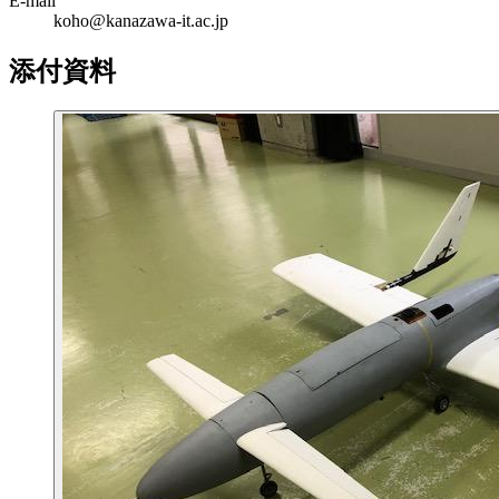
E-mail
koho@kanazawa-it.ac.jp
添付資料