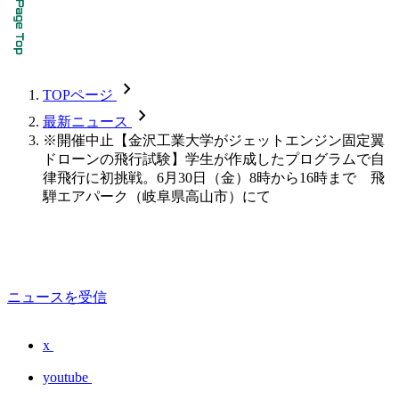
chevron_forward
TOPページ
chevron_forward
最新ニュース
※開催中止【金沢工業大学がジェットエンジン固定翼
ドローンの飛行試験】学生が作成したプログラムで自
律飛行に初挑戦。6月30日（金）8時から16時まで 飛
騨エアパーク（岐阜県高山市）にて
ニュースを受信
x
youtube