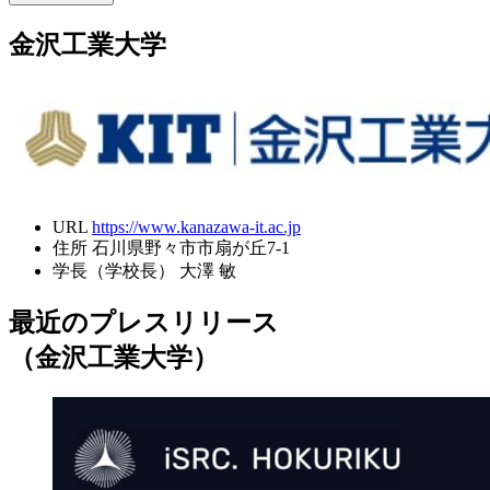
金沢工業大学
URL
https://www.kanazawa-it.ac.jp
住所
石川県野々市市扇が丘7-1
学長（学校長）
大澤 敏
最近のプレスリリース
（金沢工業大学）