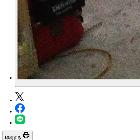
print
印刷する