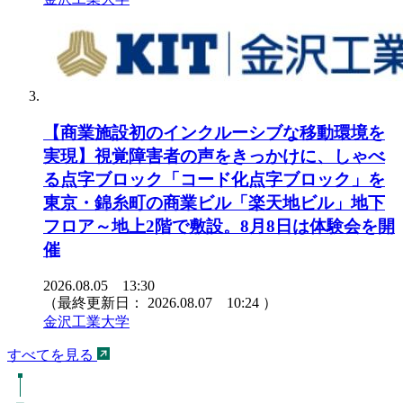
【商業施設初のインクルーシブな移動環境を
実現】視覚障害者の声をきっかけに、しゃべ
る点字ブロック「コード化点字ブロック」を
東京・錦糸町の商業ビル「楽天地ビル」地下
フロア～地上2階で敷設。8月8日は体験会を開
催
2026.08.05 13:30
（最終更新日：
2026.08.07 10:24
）
金沢工業大学
すべてを見る