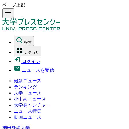
ページ上部
density_medium
検索
カテゴリ
ログイン
ニュースを受信
最新ニュース
ランキング
大学ニュース
小中高ニュース
大学発ベンチャー
ニュース特集
動画ニュース
神田外語大学