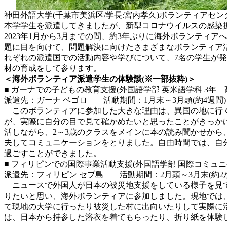
神田外語大学(千葉市美浜区/学長:宮内孝久)ボランティアセ
本学学生を派遣してきましたが、新型コロナウイルスの感染拡
2023年1月から3月までの間、約3年ぶりに海外ボランティア
題に目を向けて、問題解決に向けたさまざまなボランティア活動に
れぞれの派遣国での活動内容や学びについて、7名の学生が
材の育成をして参ります。
＜海外ボランティア派遣学生の体験談(※一部抜粋)＞
■ ガーナでの子どもの教育支援(外国語学部 英米語学科 3年 
派遣先：ガーナ ベゴロ 活動期間：1月末～3月頭(約4週間)
このボランティアに参加した大きな理由は、異国の地に行く
が、実際に自分の目で見て確かめたいと思ったことがきっかけです。ボラン
活しながら、2～3歳のクラスをメインに本の読み聞かせか
夫してコミュニケーションをとりました。自由時間では、自分
過ごすことができました。
■ フィリピンでの国際事業活動支援(外国語学部 国際コミュニ
派遣先：フィリピン セブ島 活動期間：2月頭～3月末(約2
ニュースで外国人が日本の被災地支援をしている様子を見て
りたいと思い、海外ボランティアに参加しました。現地では、
て現地の大学に行ったり被災した村に出向いたりして実際に
は、日本から持参した浴衣を着てもらったり、折り紙を体験