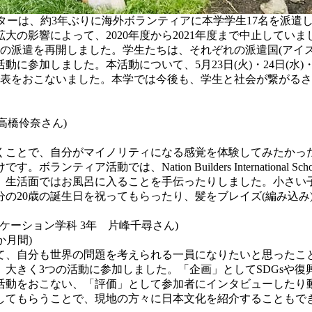
ンターは、約3年ぶりに海外ボランティアに本学学生17名を派遣
大の影響によって、2020年度から2021年度まで中止してい
への派遣を再開しました。学生たちは、それぞれの派遣国(アイスラ
参加しました。本活動について、5月23日(火)・24日(水)
発表をおこないました。本学では今後も、学生と社会が繋がる
高橋伶奈さん)
ことで、自分がマイノリティになる感覚を体験してみたかっ
ティア活動では、Nation Builders Internationa
ら、生活面ではお風呂に入ることを手伝ったりしました。小さい
の20歳の誕生日を祝ってもらったり、髪をブレイズ(編み込み
ケーション学科 3年 片峰千尋さん)
か月間)
、自分も世界の問題を考えられる一員になりたいと思ったこ
大きく3つの活動に参加しました。「企画」としてSDGsや
活動をおこない、「評価」として参加者にインタビューしたり
してもらうことで、現地の方々に日本文化を紹介することもで