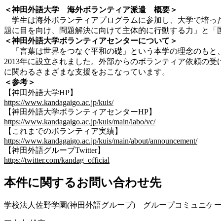
＜神田外語大学 海外ボランティア派遣 概要＞
学生は海外ボランティアプログラムに参加し、大学で培った
題に目を向け、問題解決に向けて主体的に行動する力」と「
＜神田外語大学ボランティアセンターについて＞
「言葉は世界をつなぐ平和の礎」という本学の理念のもと、
2013年に設立されました。外部からのボランティア依頼の
に関わるさまざまな支援をおこなっています。
＜参考＞
【神田外語大学HP】
https://www.kandagaigo.ac.jp/kuis/
【神田外語大学ボランティアセンターHP】
https://www.kandagaigo.ac.jp/kuis/main/labo/vc/
【これまでのボランティア実績】
https://www.kandagaigo.ac.jp/kuis/main/about/announcement/
【神田外語グループTwitter】
https://twitter.com/kandag_official
本件に関するお問い合わせ先
学校法人佐野学園(神田外語グループ) グループコミュニケ