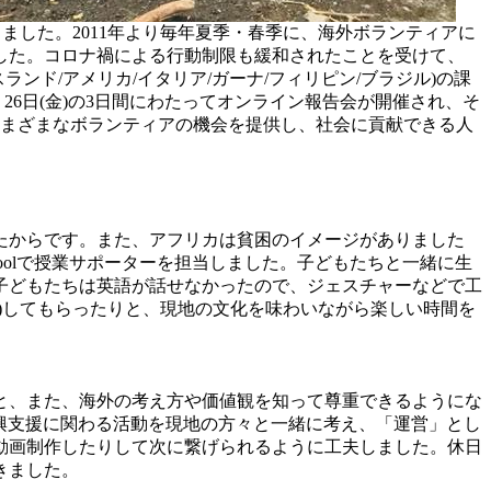
しました。2011年より毎年夏季・春季に、海外ボランティアに
ました。コロナ禍による行動制限も緩和されたことを受けて、
ンド/アメリカ/イタリア/ガーナ/フィリピン/ブラジル)の課
・26日(金)の3日間にわたってオンライン報告会が開催され、そ
さまざまなボランティアの機会を提供し、社会に貢献できる人
たからです。また、アフリカは貧困のイメージがありました
l Schoolで授業サポーターを担当しました。子どもたちと一緒に生
子どもたちは英語が話せなかったので、ジェスチャーなどで工
)してもらったりと、現地の文化を味わいながら楽しい時間を
と、また、海外の考え方や価値観を知って尊重できるようにな
復興支援に関わる活動を現地の方々と一緒に考え、「運営」とし
動画制作したりして次に繋げられるように工夫しました。休日
きました。