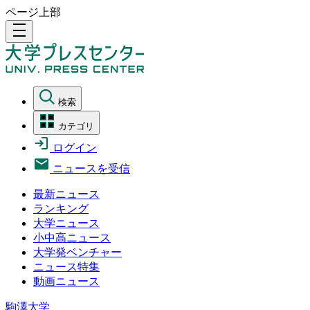
ページ上部
density_medium
検索
カテゴリ
ログイン
ニュースを受信
最新ニュース
ランキング
大学ニュース
小中高ニュース
大学発ベンチャー
ニュース特集
動画ニュース
駒澤大学