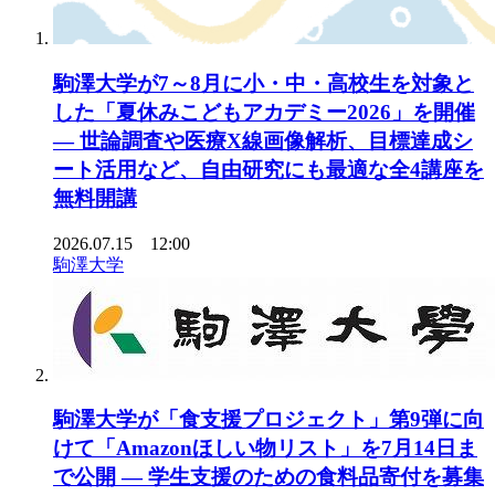
駒澤大学が7～8月に小・中・高校生を対象と
した「夏休みこどもアカデミー2026」を開催
— 世論調査や医療X線画像解析、目標達成シ
ート活用など、自由研究にも最適な全4講座を
無料開講
2026.07.15 12:00
駒澤大学
駒澤大学が「食支援プロジェクト」第9弾に向
けて「Amazonほしい物リスト」を7月14日ま
で公開 ― 学生支援のための食料品寄付を募集