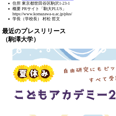
住所
東京都世田谷区駒沢1-23-1
概要
PRサイト「駒大PLUS」
https://www.komazawa-u.ac.jp/plus/
学長（学校長）
村松 哲文
最近のプレスリリース
（駒澤大学）