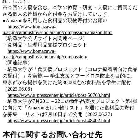
終了します。
※今回の支援を含む、本学の教育・研究・支援にご賛同くだ
さる個人の皆様から寄付金をお受けしています。
●
Amazonを利用した食料品の現物寄付のお願い
https://www.komazawa-
u.ac.jp/campuslife/scholarship/compassion/amazon.html
（駒澤大学公式サイト内関連ページ）
・食料品・生理用品支援プロジェクト
https://www.komazawa-
u.ac.jp/campuslife/scholarship/compassion/
（関連記事）
・駒澤大学が「食支援プロジェクト（コロナ療養者向け食品
の配付）」を実施 — 学生支援とフードロス防止を目的に、
東京都から提供を受けた約30,000点の食料品を学生に配付
（2023.06.06）
https://www.u-presscenter.jp/article/post-50763.html
・駒澤大学が7月20日～22日の食料品支援プロジェクト第4弾
に向けて「Amazonほしい物リスト」を通じた食料品の寄付
を募集 — リストは7月10日まで公開（2022.06.27）
https://www.u-presscenter.jp/article/post-48402.html
本件に関するお問い合わせ先