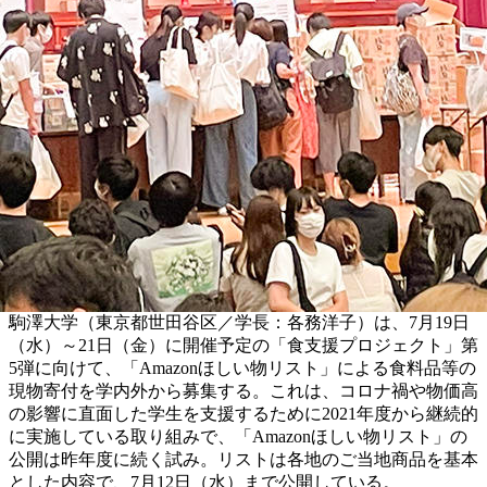
駒澤大学（東京都世田谷区／学長：各務洋子）は、7月19日
（水）～21日（金）に開催予定の「食支援プロジェクト」第
5弾に向けて、「Amazonほしい物リスト」による食料品等の
現物寄付を学内外から募集する。これは、コロナ禍や物価高
の影響に直面した学生を支援するために2021年度から継続的
に実施している取り組みで、「Amazonほしい物リスト」の
公開は昨年度に続く試み。リストは各地のご当地商品を基本
とした内容で、7月12日（水）まで公開している。