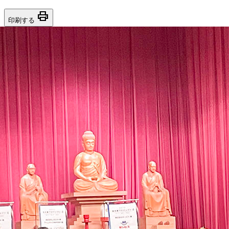
print
印刷する