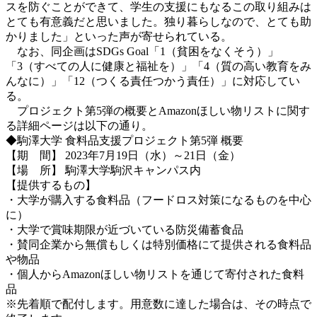
スを防ぐことができて、学生の支援にもなるこの取り組みは
とても有意義だと思いました。独り暮らしなので、とても助
かりました」といった声が寄せられている。
なお、同企画はSDGs Goal「1（貧困をなくそう）」
「3（すべての人に健康と福祉を）」「4（質の高い教育をみ
んなに）」「12（つくる責任つかう責任）」に対応してい
る。
プロジェクト第5弾の概要とAmazonほしい物リストに関す
る詳細ページは以下の通り。
◆駒澤大学 食料品支援プロジェクト第5弾 概要
【期 間】 2023年7月19日（水）～21日（金）
【場 所】 駒澤大学駒沢キャンパス内
【提供するもの】
・大学が購入する食料品（フードロス対策になるものを中心
に）
・大学で賞味期限が近づいている防災備蓄食品
・賛同企業から無償もしくは特別価格にて提供される食料品
や物品
・個人からAmazonほしい物リストを通じて寄付された食料
品
※先着順で配付します。用意数に達した場合は、その時点で