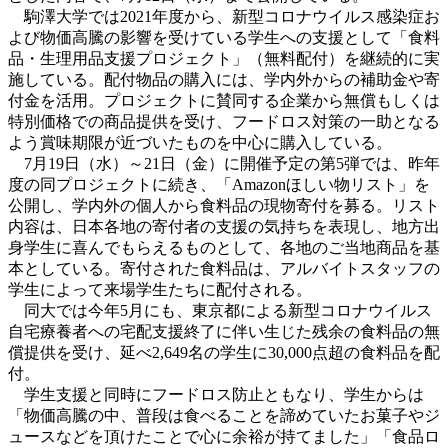
駒澤大学では2021年度から、新型コロナウイルス感染症お
よび物価高騰の影響を受けている学生への支援として「食料
品・生理用品支援プロジェクト」（無料配付）を継続的に実
施している。配付物品の購入には、学内外からの補助金や寄
付金を活用。プロジェクトに賛同する企業から無償もしくは
特別価格での商品提供を受け、フードロス対策の一助となる
よう賞味期限が近づいたものを中心に購入している。
7月19日（水）～21日（金）に開催予定の第5弾では、昨年
度の同プロジェクトに続き、「Amazonほしい物リスト」を
公開し、学内外の個人から食料品の現物寄付を募る。リスト
内容は、日本各地の寄付者の支援の気持ちを表現し、地方出
身学生に喜んでもらえるものとして、各地のご当地商品を基
本としている。寄付された食料品は、アルバイトスタッフの
学生によって来場学生たちに配付される。
同大では今年5月にも、東京都による新型コロナウイルス
自宅療養者への宅配支援終了に伴い生じた残余の食料品の無
償提供を受け、延べ2,649名の学生に30,000点超の食料品を配
付。
学生支援と同時にフードロス防止ともなり、
学生からは
「物価高騰の中、普段は食べることを諦めていたお菓子やジ
ュースなどを頂けたことで心に余裕が持てました」「食品ロ