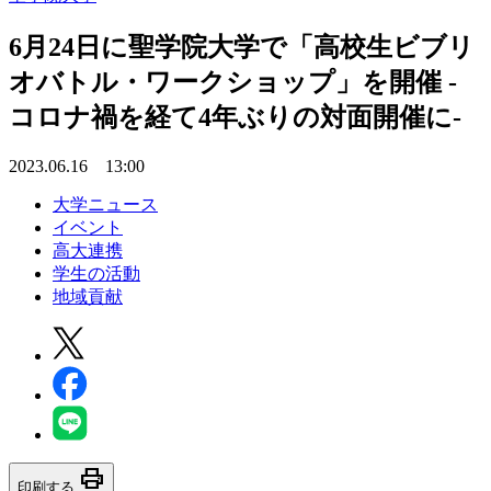
6月24日に聖学院大学で「高校生ビブリ
オバトル・ワークショップ」を開催 -
コロナ禍を経て4年ぶりの対面開催に-
2023.06.16 13:00
大学ニュース
イベント
高大連携
学生の活動
地域貢献
print
印刷する