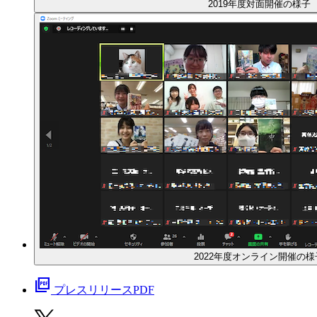
2019年度対面開催の様子
2022年度オンライン開催の様
picture_as_pdf
プレスリリースPDF