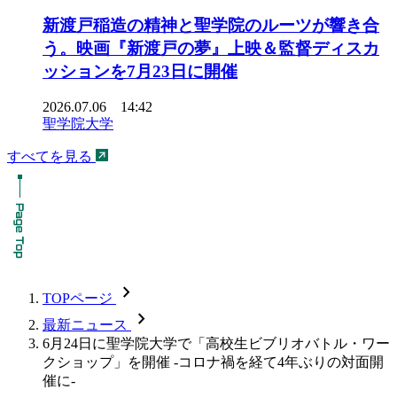
新渡戸稲造の精神と聖学院のルーツが響き合
う。映画『新渡戸の夢』上映＆監督ディスカ
ッションを7月23日に開催
2026.07.06 14:42
聖学院大学
すべてを見る
chevron_forward
TOPページ
chevron_forward
最新ニュース
6月24日に聖学院大学で「高校生ビブリオバトル・ワー
クショップ」を開催 -コロナ禍を経て4年ぶりの対面開
催に-