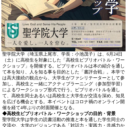
聖学院大学（埼玉県上尾市、学長：小池茂子）は、6月24日
（土）に高校生を対象にした「高校生ビブリオバトル・ワー
クショップ」を開催する。ビブリオバトルは本の紹介を通し
て本を知り、人を知る事を目的とした「書評合戦」。本学で
は高大接続の観点から、大学生がファシリテーターとして参
加し、高校生と一緒にアクティブラーニング（参加型学習）
によるワークショップ形式で行う。ビブリオバトルを通し
て、高校生同士あるいは高校生と大学生が交流を深め、知見
を広げる機会とする。本イベントはコロナ禍のオンライン開
催を経て4年ぶりの対面開催となる。
◆高校生ビブリオバトル・ワークショップの目的・背景
聖学院大学は学生の読書活動の推進と本を通した学生同士の
交流や、大学のビジョンである「対話力・実践力・共感力か