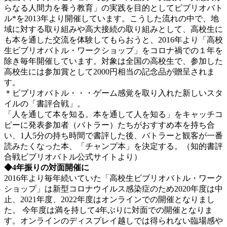
らなる人間力を養う教育」の実践を目的としてビブリオバト
ル*を2013年より開催しています。こうした流れの中で、地
域に対する取り組みや高大接続の取り組みとして、高校生に
も本を通した交流を体験してもらおうと、2016年より「高校
生ビブリオバトル・ワークショップ」をコロナ禍での１年を
除き毎年開催しています。対象は全国の高校生で、参加した
高校生には参加賞として2000円相当の記念品が贈呈されま
す。
＊ビブリオバトル・・・ゲーム感覚を取り入れた新しいスタ
イルの「書評合戦」。
「人を通して本を知る。本を通して人を知る」をキャッチコ
ピーに発表参加者（バトラー）たちがおすすめ本を持ち合
い、1人5分の持ち時間で書評した後、バトラーと観客が一番
読みたくなった本、「チャンプ本」を決定する。（知的書評
合戦ビブリオバトル公式サイトより）
◆4年振りの対面開催に
2016年より毎年続いていた「高校生ビブリオバトル・ワーク
ショップ」は新型コロナウイルス感染症のため2020年度は中
止、2021年度、2022年度はオンラインでの開催となりまし
た。 今年度は満を持して4年ぶりに対面での開催となりま
す。オンラインのディスプレイ越しでは得られない臨場感や