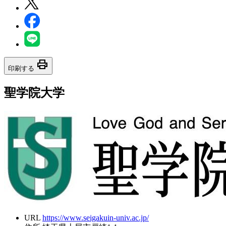
print
印刷する
聖学院大学
URL
https://www.seigakuin-univ.ac.jp/