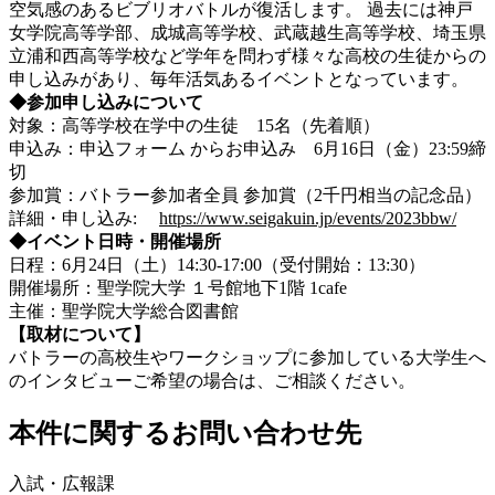
空気感のあるビブリオバトルが復活します。 過去には神戸
女学院高等学部、成城高等学校、武蔵越生高等学校、埼玉県
立浦和西高等学校など学年を問わず様々な高校の生徒からの
申し込みがあり、毎年活気あるイベントとなっています。
◆参加申し込みについて
対象：高等学校在学中の生徒 15名（先着順）
申込み：申込フォーム からお申込み 6月16日（金）23:59締
切
参加賞：バトラー参加者全員 参加賞（2千円相当の記念品）
詳細・申し込み:
https://www.seigakuin.jp/events/2023bbw/
◆イベント日時・開催場所
日程：6月24日（土）14:30-17:00（受付開始：13:30）
開催場所：聖学院大学 １号館地下1階 1cafe
主催：聖学院大学総合図書館
【取材について】
バトラーの高校生やワークショップに参加している大学生へ
のインタビューご希望の場合は、ご相談ください。
本件に関するお問い合わせ先
入試・広報課