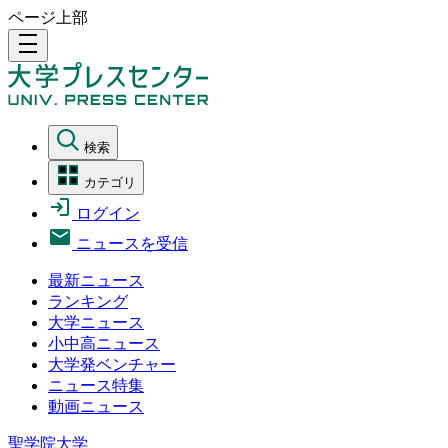
ページ上部
density_medium
検索
カテゴリ
ログイン
ニュースを受信
最新ニュース
ランキング
大学ニュース
小中高ニュース
大学発ベンチャー
ニュース特集
動画ニュース
聖学院大学