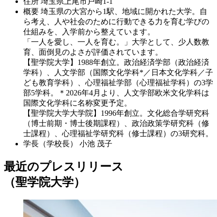
住所
埼玉県上尾市戸崎1-1
概要
埼玉県の大宮から1駅、地域に開かれた大学。自
ら考え、人や社会のために行動できる力を育む学びの
仕組みを、入学前から整えています。
「一人を愛し、一人を育む。」大学として、少人数教
育、面倒見のよさが評価されています。
【聖学院大学】1988年創立。政治経済学部（政治経済
学科）、人文学部（国際文化学科*／日本文化学科／子
ども教育学科）、心理福祉学部（心理福祉学科）の3学
部5学科。＊2026年4月より、人文学部欧米文化学科は
国際文化学科に名称変更予定。
【聖学院大学大学院】1996年創立。文化総合学研究科
（博士前期・博士後期課程）、政治政策学研究科（修
士課程）、心理福祉学研究科（修士課程）の3研究科。
学長（学校長）
小池 茂子
最近のプレスリリース
（聖学院大学）