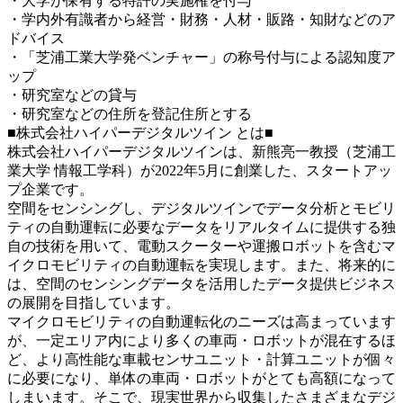
・大学が保有する特許の実施権を付与
・学内外有識者から経営・財務・人材・販路・知財などのア
ドバイス
・「芝浦工業大学発ベンチャー」の称号付与による認知度ア
ップ
・研究室などの貸与
・研究室などの住所を登記住所とする
■
株式会社ハイパーデジタルツイン とは■
株式会社ハイパーデジタルツインは、新熊亮一教授（芝浦工
業大学 情報工学科）が2022年5月に創業した、スタートアッ
プ企業です。
空間をセンシングし、デジタルツインでデータ分析とモビリ
ティの自動運転に必要なデータをリアルタイムに提供する独
自の技術を用いて、電動スクーターや運搬ロボットを含むマ
イクロモビリティの自動運転を実現します。また、将来的に
は、空間のセンシングデータを活用したデータ提供ビジネス
の展開を目指しています。
マイクロモビリティの自動運転化のニーズは高まっています
が、一定エリア内により多くの車両・ロボットが混在するほ
ど、より高性能な車載センサユニット・計算ユニットが個々
に必要になり、単体の車両・ロボットがとても高額になって
しまいます。そこで、現実世界から収集したさまざまなデジ