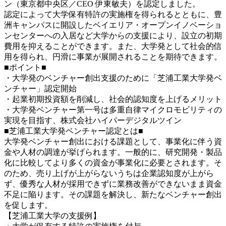
ン（東京都中央区／CEO 伊東敏夫）を認定しました。
認定によって大学保有特許の実施権を得られるとともに、豊
洲キャンパスに開設したベイエリア・オープンイノベーショ
ンセンターへの入居など大学からの支援により、設立の初期
費用を抑えることができます。また、大学発として社会的信
用を得られ、円滑に事業が展開されることを期待できます。
■ポイント■
・大学発のベンチャー創出支援のために「芝浦工業大学発ベ
ンチャー」認定開始
・起業初期投資額を削減し、社会的認知度を上げるメリット
・大学発ベンチャー第一号は多重自律マイクロモビリティの
実現を目指す、株式会社ハイパーデジタルツイン
■
芝浦工業大学発ベンチャー認定とは■
大学発ベンチャー創出における課題として、事業化に伴う資
金や人材の調達が挙げられます。一般的に、研究開発・製品
化に比較してより多くの資金が事業化に必要とされます。そ
のため、売り上げが上がらないうちは企業認知度が上がら
ず、優秀な人材が採用できずに業務改善ができないまま資金
不足に陥ります。その課題を解決し、新たなベンチャー創出
を促します。
【芝浦工業大学の支援例】