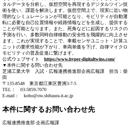
タルデータを分析し、仮想空間を再現するデジタルツイン技
術を使い、課題を解決します。仮想空間上で、現実に近い物
理的なシミュレーションが可能となり、モビリティが自動運
転に必要な自己位置情報や経路情報などを生成し、提供する
ことが可能となります。また、死角などに起因するリスクの
予測を行い、多数同時自律移動の安全性を飛躍的に向上させ
ます。これが実現することで、車載センサユニット・計算ユ
ニットの要求性能が下がり、車両単価を下げ、自律マイクロ
モビリティの普及促進に繋げます。
公式ウェブサイト
https://www.hyper-digitaltwins.com/
▼本件に関する問い合わせ先
芝浦工業大学 入試・広報連携推進部企画広報課 担当：柴
田
〒135-8548 東京都江東区豊洲3-7-5
TEL： 03-5859-7070
E-mail： koho@ow.shibaura-it.ac.jp
本件に関するお問い合わせ先
広報連携推進部 企画広報課