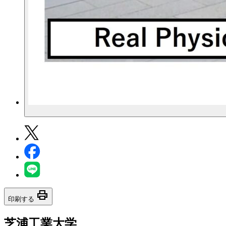
print
印刷する
芝浦工業大学