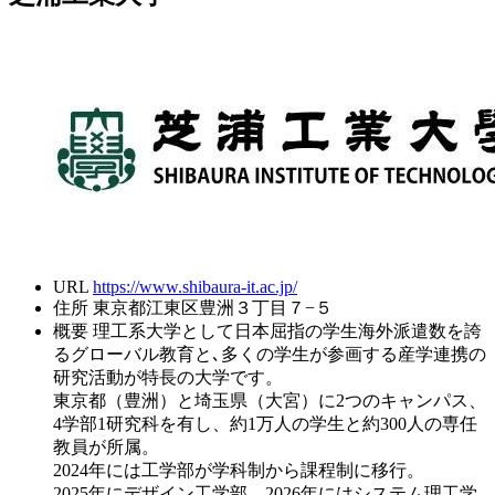
URL
https://www.shibaura-it.ac.jp/
住所
東京都江東区豊洲３丁目７−５
概要
理工系大学として日本屈指の学生海外派遣数を誇
るグローバル教育と､多くの学生が参画する産学連携の
研究活動が特長の大学です。
東京都（豊洲）と埼玉県（大宮）に2つのキャンパス、
4学部1研究科を有し、約1万人の学生と約300人の専任
教員が所属。
2024年には工学部が学科制から課程制に移行。
2025年にデザイン工学部、2026年にはシステム理工学