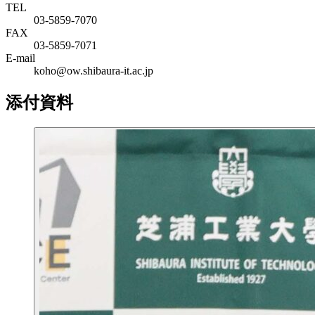
TEL
03-5859-7070
FAX
03-5859-7071
E-mail
koho@ow.shibaura-it.ac.jp
添付資料