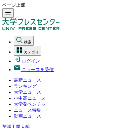
ページ上部
density_medium
検索
カテゴリ
ログイン
ニュースを受信
最新ニュース
ランキング
大学ニュース
小中高ニュース
大学発ベンチャー
ニュース特集
動画ニュース
芝浦工業大学