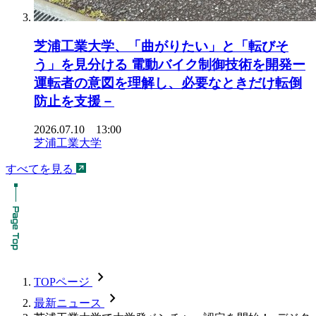
芝浦工業大学、「曲がりたい」と「転びそ
う」を見分ける 電動バイク制御技術を開発ー
運転者の意図を理解し、必要なときだけ転倒
防止を支援－
2026.07.10 13:00
芝浦工業大学
すべてを見る
chevron_forward
TOPページ
chevron_forward
最新ニュース