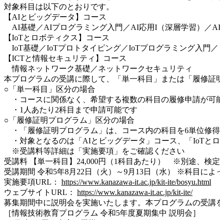
対象科目は以下のとおりです。
【AIとビッグデータ】コース
AI基礎／AIプログラミング入門／AI応用I（深層学習）／
【IoTとロボティクス】コース
IoT基礎／IoTプロトタイピング／IoTプログラミング入門
【ICTと情報セキュリティ】コース
情報ネットワーク基礎／ネットワークセキュリティ
本プログラムの受講に際して、「単一科目」または「履修証
○「単一科目」区分の場合
・コースに関係なく、希望する複数の科目の履修申請が可
・1人あたり2科目まで申請可能です
○「履修証明プログラム」区分の場合
・「履修証明プログラム」は、コース内の科目を6単位修得
・対象となるのは「AIとビッグデータ」コース、「IoTと
※受講料等詳細は「実施要項」をご確認ください
受講料 【単一科目】24,000円（1科目あたり） ※別途、検
受講期間 令和5年8月22日（火）～9月13日（水） ※科目に
実施要項URL：
https://www.kanazawa-it.ac.jp/kit-ite/bosyu.html
ウェブサイトURL：
https://www.kanazawa-it.ac.jp/kit-ite/
募集期間中に説明会を実施いたします。本プログラムの受講
［情報技術教育プログラム 令和5年度夏期集中 説明会］