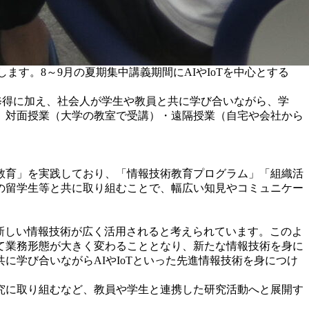
ます。8～9月の夏期集中講義期間にAIやIoTを中心とする
修得に加え、社会人が学生や教員と共に学び合いながら、学
。対面授業（大学の教室で受講）・遠隔授業（自宅や会社から
創教育」を実践しており、「情報技術教育プログラム」「組織活
の留学生等と共に取り組むことで、幅広い知見やコミュニケー
とする新しい情報技術が広く活用されると考えられています。このよ
て業務形態が大きく変わることとなり、新たな情報技術を身に
学び合いながらAIやIoTといった先進情報技術を身につけ
究に取り組むなど、教員や学生と連携した研究活動へと展開す