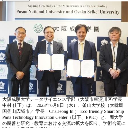
大阪成蹊大学データサイエンス学部（大阪市東淀川区/学長
中村 佳正）は、 2023年6月8日（木）、釜山大学校（大韓民
国釜山広域市／ 学長 Cha,Jeong-In ） Eco-friendly Smart Ship
Parts Technology Innovation Center（以下、EPIC）と、両大学
の親善と研究・教育における交流の拡大を図り、学術合流に