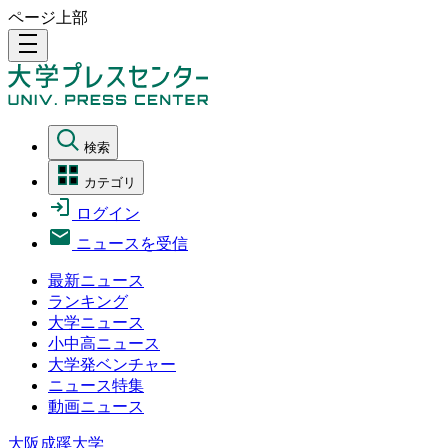
ページ上部
density_medium
検索
カテゴリ
ログイン
ニュースを受信
最新ニュース
ランキング
大学ニュース
小中高ニュース
大学発ベンチャー
ニュース特集
動画ニュース
大阪成蹊大学