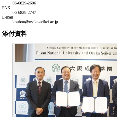
06-6829-2606
FAX
06-6829-2747
E-mail
kouhou@osaka-seikei.ac.jp
添付資料