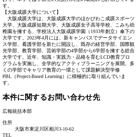
す。
【大阪成蹊大学について】
大阪成蹊大学は、大阪成蹊大学のほかびわこ成蹊スポーツ
大学、大阪成蹊短期大学、大阪成蹊女子高等学校、こみち幼
稚園を擁する、学校法人大阪成蹊学園（1933年創立）傘下の
大学です。2023年4月には、新キャンパスでデータサイエン
ス学部、看護学部を新たに開設し、既存の経営学部、国際観
光学部、教育学部、芸術学部の4学部から6学部を擁する総合
大学です。近年、知識・実践力・品格を育むLCD教育プロ
グラムを実施し、全学的なアクティブラーニングを展開。多
くの学部でキャリア教育の一環として課題解決型学修
PBL（Project-Based Learning）に積極的に取り組んでいま
す。
本件に関するお問い合わせ先
広報統括本部
住所
大阪市東淀川区相川3-10-62
TEL