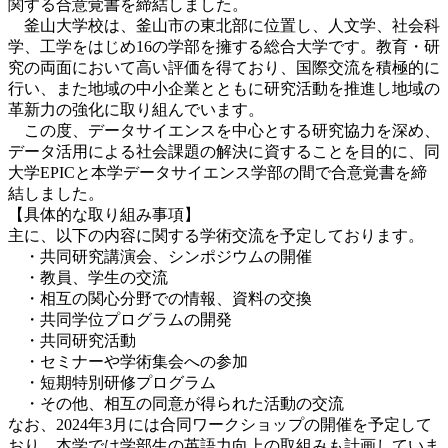
関する合意覚書を締結しました。
釜山大学校は、釜山市の東北部に位置し、人文学、社会科
学、工学をはじめ16の学部を擁する総合大学です。教育・研
究の両面において高い評価を得ており、国際交流を積極的に
行い、また地域の中小企業とともに研究活動を推進し地域の
革新力の強化に取り組んでいます。
この度、データサイエンスを中心とする研究協力を深め、
データ活用による社会課題の解決に資することを目的に、同
大学EPICと本学データサイエンス学部の間で合意覚書を締
結しました。
【具体的な取り組み事項】
主に、以下の内容に関する学術交流を予定しております。
・共同研究講演会、シンポジウムの開催
・教員、学生の交流
・相互の関心分野での情報、資料の交換
・共同学位プログラムの開発
・共同研究活動
・セミナーや学術集会への参加
・短期特別研修プログラム
・その他、相互の同意が得られた活動の交流
なお、2024年3月には合同ワークショップの開催を予定して
おり、本学では学部生の英語力向上の取組みも計画していま