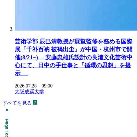
芸術学部 辰巳清教授が展覧監修を務める国際
展「千补百衲 被褐出尘」が中国・杭州市で開
催(8/21~)― 安藤忠雄氏設計の良渚文化芸術中
心にて、日中の手仕事と「循環の思想」を提
示 ―
2026.07.28 09:00
大阪成蹊大学
すべてを見る