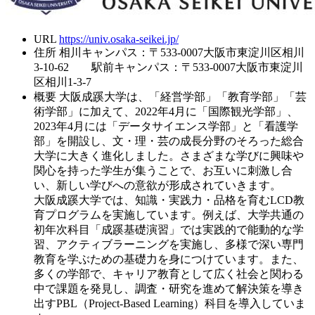
URL
https://univ.osaka-seikei.jp/
住所
相川キャンパス：〒533-0007大阪市東淀川区相川
3-10-62 駅前キャンパス：〒533-0007大阪市東淀川
区相川1-3-7
概要
大阪成蹊大学は、「経営学部」「教育学部」「芸
術学部」に加えて、2022年4月に「国際観光学部」、
2023年4月には「データサイエンス学部」と「看護学
部」を開設し、文・理・芸の成長分野のそろった総合
大学に大きく進化しました。さまざまな学びに興味や
関心を持った学生が集うことで、お互いに刺激し合
い、新しい学びへの意欲が形成されていきます。
大阪成蹊大学では、知識・実践力・品格を育むLCD教
育プログラムを実施しています。例えば、大学共通の
初年次科目「成蹊基礎演習」では実践的で能動的な学
習、アクティブラーニングを実施し、多様で深い専門
教育を学ぶための基礎力を身につけています。また、
多くの学部で、キャリア教育として広く社会と関わる
中で課題を発見し、調査・研究を進めて解決策を導き
出すPBL（Project-Based Learning）科目を導入していま