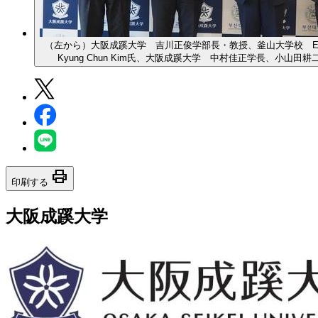
（左から）大阪成蹊大学 吉川正俊学部長・教授、釜山大学校 E
Kyung Chun Kim氏、大阪成蹊大学 中村佳正学長、小山田
print
印刷する
大阪成蹊大学