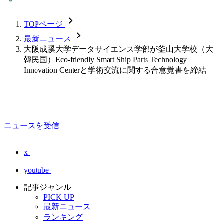
chevron_forward
TOPページ
chevron_forward
最新ニュース
大阪成蹊大学データサイエンス学部が釜山大学校（大
韓民国）Eco-friendly Smart Ship Parts Technology
Innovation Centerと学術交流に関する合意覚書を締結
ニュースを受信
x
youtube
記事ジャンル
PICK UP
最新ニュース
ランキング