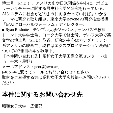
博士号（Ph.D.）。アメリカ史や日米関係を中心に、ポピュ
ラーカルチャーに関する歴史社会学的研究を行っている。
AIシステムに社会がどのように向き合っていけばよいかを
テーマに研究と取り組み、東京大学Beyond AI研究推進機構
「B’AIグローバルフォーラム」ディレクター。
■ Ryan Rashotte テンプル大学ジャパンキャンパス准教授
トロント大学学士号、ヨーク大学で修士号、ゲルフ大学で英
文学の博士号（Ph.D）取得。研究の中心はカナダとラテン
系アメリカの映画で、現在はエクスプロイテーション映画に
ついての2冊目の本を執筆中。
【本件問い合わせ先】昭和女子大学国際交流センター（担
当：舟木・星野）
メールアドレス：geo(@)swu.ac.jp
(@)を@に変えてメールでお問い合わせください
取材をご希望する方は昭和女子大学広報部へお問い合わせく
ださい。
本件に関するお問い合わせ先
昭和女子大学 広報部