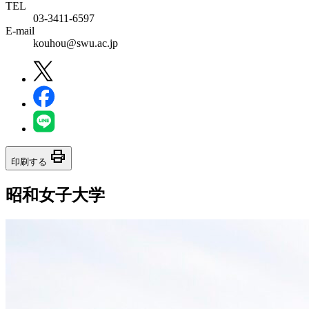
TEL
03-3411-6597
E-mail
kouhou@swu.ac.jp
print
印刷する
昭和女子大学