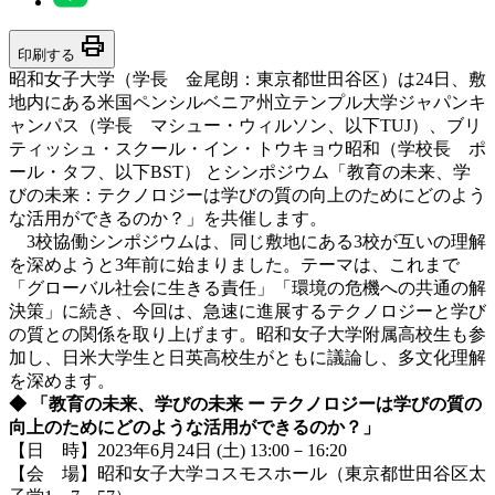
print
印刷する
昭和女子大学（学長 金尾朗：東京都世田谷区）は24日、敷
地内にある米国ペンシルベニア州立テンプル大学ジャパンキ
ャンパス（学長 マシュー・ウィルソン、以下TUJ）、ブリ
ティッシュ・スクール・イン・トウキョウ昭和（学校長 ポ
ール・タフ、以下BST） とシンポジウム「教育の未来、学
びの未来：テクノロジーは学びの質の向上のためにどのよう
な活用ができるのか？」を共催します。
3校協働シンポジウムは、同じ敷地にある3校が互いの理解
を深めようと3年前に始まりました。テーマは、これまで
「グローバル社会に生きる責任」「環境の危機への共通の解
決策」に続き、今回は、急速に進展するテクノロジーと学び
の質との関係を取り上げます。昭和女子大学附属高校生も参
加し、日米大学生と日英高校生がともに議論し、多文化理解
を深めます。
◆
「教育の未来、学びの未来 ー テクノロジーは学びの質の
向上のためにどのような活用ができるのか？」
【日 時】2023年6月24日 (土) 13:00－16:20
【会 場】昭和女子大学コスモスホール（東京都世田谷区太