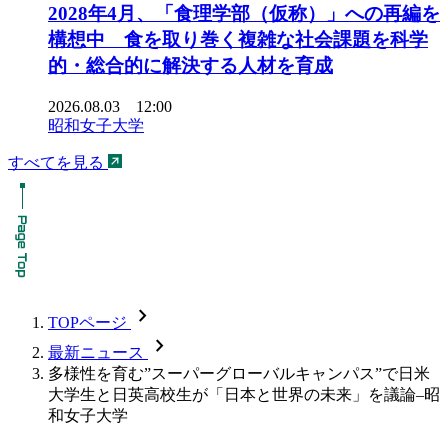
2028年4月、「食理学部（仮称）」への再編を
構想中 食を取り巻く複雑な社会課題を科学
的・総合的に解決する人材を育成
2026.08.03 12:00
昭和女子大学
すべてを見る
chevron_forward
TOPページ
chevron_forward
最新ニュース
多様性を育む”スーパーグローバルキャンパス”で日米
大学生と日英高校生が「日本と世界の未来」を議論–昭
和女子大学