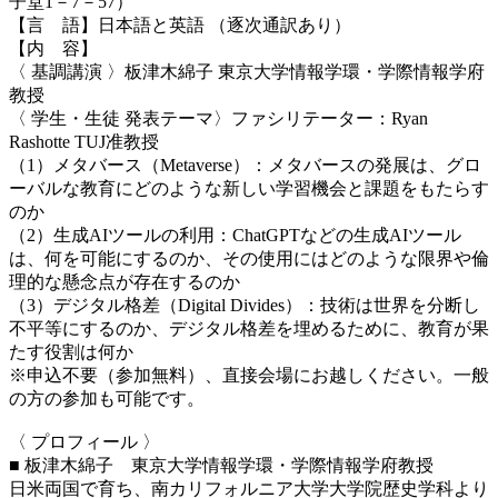
子堂1
－
7
－
57）
【言 語】日本語と英語 （逐次通訳あり）
【内 容】
〈 基調講演 〉板津木綿子 東京大学情報学環・学際情報学府
教授
〈 学生・生徒 発表テーマ〉ファシリテーター：Ryan
Rashotte TUJ准教授
（1）メタバース（Metaverse）：メタバースの発展は、グロ
ーバルな教育にどのような新しい学習機会と課題をもたらす
のか
（2）生成AIツールの利用：ChatGPTなどの生成AIツール
は、何を可能にするのか、その使用にはどのような限界や倫
理的な懸念点が存在するのか
（3）デジタル格差（Digital Divides）：技術は世界を分断し
不平等にするのか、デジタル格差を埋めるために、教育が果
たす役割は何か
※申込不要（参加無料）、直接会場にお越しください。一般
の方の参加も可能です。
〈 プロフィール 〉
■ 板津木綿子 東京大学情報学環・学際情報学府教授
日米両国で育ち、南カリフォルニア大学大学院歴史学科より