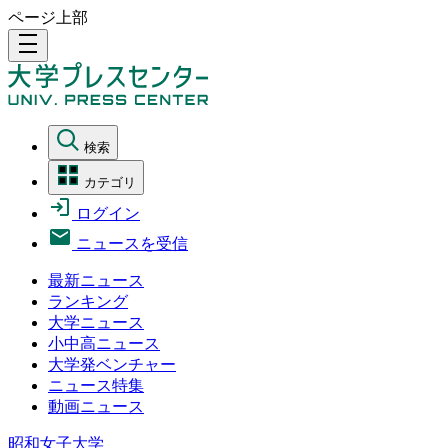
ページ上部
density_medium
検索
カテゴリ
ログイン
ニュースを受信
最新ニュース
ランキング
大学ニュース
小中高ニュース
大学発ベンチャー
ニュース特集
動画ニュース
昭和女子大学