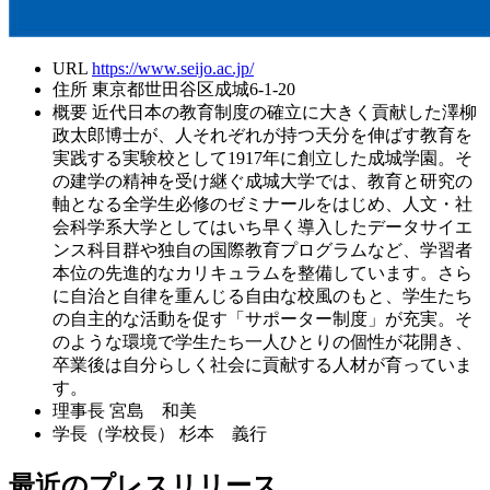
URL
https://www.seijo.ac.jp/
住所
東京都世田谷区成城6-1-20
概要
近代日本の教育制度の確立に大きく貢献した澤柳
政太郎博士が、人それぞれが持つ天分を伸ばす教育を
実践する実験校として1917年に創立した成城学園。そ
の建学の精神を受け継ぐ成城大学では、教育と研究の
軸となる全学生必修のゼミナールをはじめ、人文・社
会科学系大学としてはいち早く導入したデータサイエ
ンス科目群や独自の国際教育プログラムなど、学習者
本位の先進的なカリキュラムを整備しています。さら
に自治と自律を重んじる自由な校風のもと、学生たち
の自主的な活動を促す「サポーター制度」が充実。そ
のような環境で学生たち一人ひとりの個性が花開き、
卒業後は自分らしく社会に貢献する人材が育っていま
す。
理事長
宮島 和美
学長（学校長）
杉本 義行
最近のプレスリリース