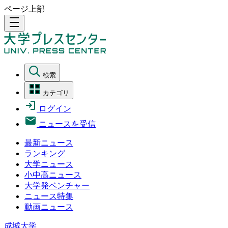
ページ上部
density_medium
検索
カテゴリ
ログイン
ニュースを受信
最新ニュース
ランキング
大学ニュース
小中高ニュース
大学発ベンチャー
ニュース特集
動画ニュース
成城大学