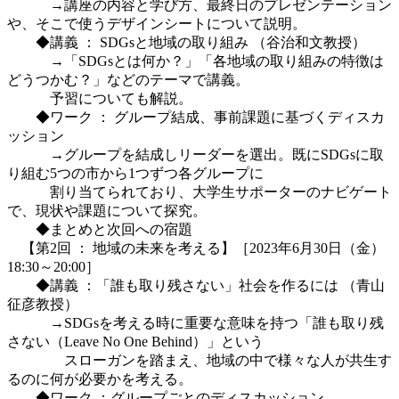
→講座の内容と学び方、最終日のプレゼンテーション
や、そこで使うデザインシートについて説明。
◆講義 ： SDGsと地域の取り組み （谷治和文教授）
→「SDGsとは何か？」「各地域の取り組みの特徴は
どうつかむ？」などのテーマで講義。
予習についても解説。
◆ワーク ： グループ結成、事前課題に基づくディスカ
ッション
→グループを結成しリーダーを選出。既にSDGsに取
り組む5つの市から1つずつ各グループに
割り当てられており、大学生サポーターのナビゲート
で、現状や課題について探究。
◆まとめと次回への宿題
【第2回 ： 地域の未来を考える】［2023年6月30日（金）
18:30～20:00］
◆講義 ：「誰も取り残さない」社会を作るには （青山
征彦教授）
→SDGsを考える時に重要な意味を持つ「誰も取り残
さない（Leave No One Behind）」という
スローガンを踏まえ、地域の中で様々な人が共生す
るのに何が必要かを考える。
◆ワーク ：グループごとのディスカッション