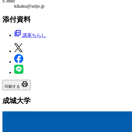
E-mail
kikaku@seijo.jp
添付資料
picture_as_pdf
講座ちらし
print
印刷する
成城大学