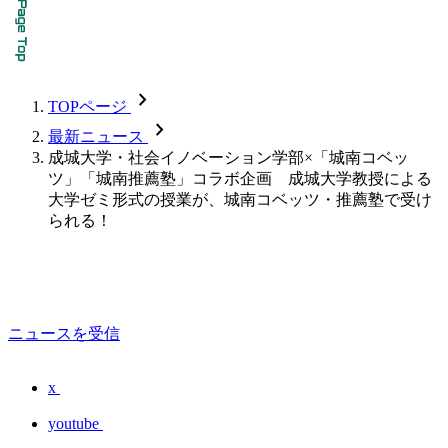
chevron_forward
TOPページ
chevron_forward
最新ニュース
成城大学・社会イノベーション学部×「城南コベッ
ツ」「城南推薦塾」コラボ企画 成城大学教授による
大学ゼミ形式の授業が、城南コベッツ・推薦塾で受け
られる！
ニュースを受信
x
youtube