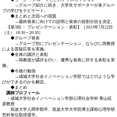
→グループ紹介に続き、大学生サポーターが各グルー
プの学びをナビゲート。
◆まとめと次回への宿題
→最終発表に向けての説明と発表の役割分担を決定。
【第3回 ： プレゼンテーション・表彰】［2023年7月22日
（土） 18:30～20:30］
◆グループ発表
→グループ別にプレゼンテーション、ならびに両教授
による質疑応答を実施。
◆全体の講評と表彰
→両教授が講評を行い、優秀な発表に対する表彰を実
施。
◆今後の勉強
→成城大学社会イノベーション学部ではどのような学
びができるのかを解説。
◆まとめ
講師プロフィール
・成城大学社会イノベーション学部心理社会学科 青山征
彦教授
筑波大学人間学類卒、筑波大学大学院博士課程心理学研
究科単位取得退学。