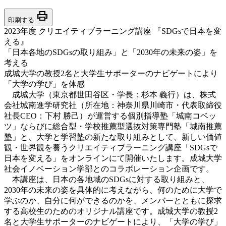
print
印刷する
2023年度 クリエイティブラーニング講座 『SDGsで日本を変
える』
「日本各地のSDGsの取り組み」と「2030年の未来の姿」を
考える
成城大学の教授2名と大学生サポーターのナビゲートにより
「大学の学び」を体感
成城大学（東京都世田谷区・学長：杉本 義行）は、株式
会社城南進学研究社（所在地：神奈川県川崎市・代表取締役
社長CEO：下村 勝己）が運営する個別指導塾「城南コベッ
ツ」ならびに総合型・学校推薦型選抜対策専門塾「城南推薦
塾」と、大学と学習塾の新たな取り組みとして、新しい価値
観・世界観を養うクリエイティブラーニング講座「SDGsで
日本を変える」をオンラインにて開催いたします。成城大学
社会イノベーション学部とのコラボレーション企画です。
本講座は、日本の各地域のSDGsに対する取り組みと、
2030年の未来の姿を具体的に考えながら、何のために大学で
学ぶのか、自分に何ができるのかを、メンバーとともに探求
する高校生のためのオリジナル講座です。成城大学の教授2
名と大学生サポーターのナビゲートにより、「大学の学び」