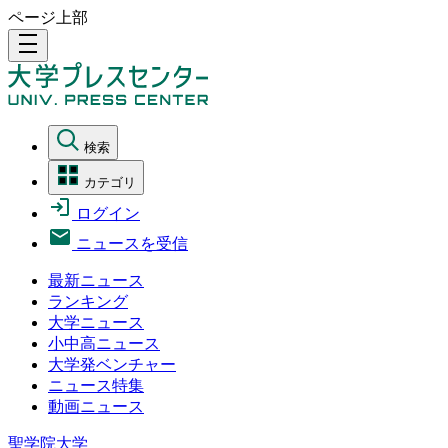
ページ上部
density_medium
検索
カテゴリ
ログイン
ニュースを受信
最新ニュース
ランキング
大学ニュース
小中高ニュース
大学発ベンチャー
ニュース特集
動画ニュース
聖学院大学