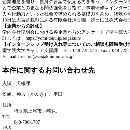
企業理念を知り、自身の言葉で伝える力を養う。インターン
とで企業との更なる関係強化を目指す。事前研修→インター
力や行動力といった社会で求められる基礎力を高め、経験や
13日は大宮盆栽町にある有限会社清香園、20日には株式会
【企業からの評価】
学内会社説明会における各企業からのアンケートで聖学院大
詳しくは
https://yomi-toku.jp/seigakuin/
【インターンシップ受け入れ等についてのご相談も随時受け
聖学院大学キャリア支援課 Tel：048-725-5441 Fax：048-725-5
Ｅ-mail：recruit@seigakuin-univ.ac.jp
本件に関するお問い合わせ先
入試・広報課
松崎、神吉（かんき）、平田
住所
埼玉県上尾市戸崎1-1
TEL
048-780-1707
FAX