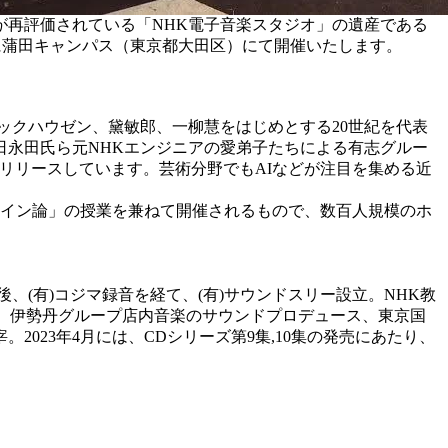
が再評価されている「NHK電子音楽スタジオ」の遺産である
)に蒲田キャンパス（東京都大田区）にて開催いたします。
トックハウゼン、黛敏郎、一柳慧をはじめとする20世紀を代表
永田氏ら元NHKエンジニアの愛弟子たちによる有志グルー
リリースしています。芸術分野でもAIなどが注目を集める近
ザイン論」の授業を兼ねて開催されるもので、数百人規模のホ
(有)コジマ録音を経て、(有)サウンドスリー設立。NHK教
、伊勢丹グループ店内音楽のサウンドプロデュース、東京国
023年4月には、CDシリーズ第9集,10集の発売にあたり、