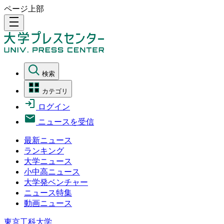
ページ上部
density_medium
検索
カテゴリ
ログイン
ニュースを受信
最新ニュース
ランキング
大学ニュース
小中高ニュース
大学発ベンチャー
ニュース特集
動画ニュース
東京工科大学