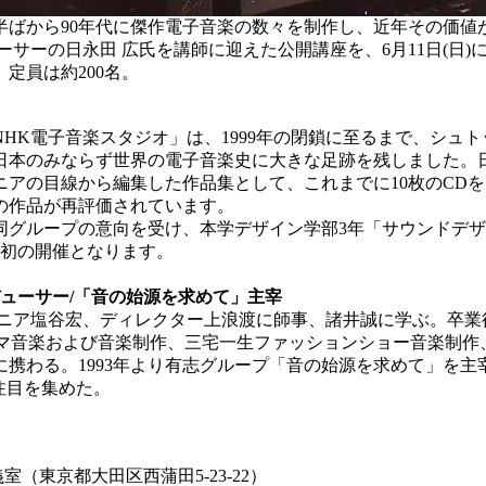
代半ばから90年代に傑作電子音楽の数々を制作し、近年その価値
ーサーの日永田 広氏を講師に迎えた公開講座を、6月11日(日
定員は約200名。
NHK電子音楽スタジオ」は、1999年の閉鎖に至るまで、シュ
日本のみならず世界の電子音楽史に大きな足跡を残しました。日
アの目線から編集した作品集として、これまでに10枚のCDを
の作品が再評価されています。
同グループの意向を受け、本学デザイン学部3年「サウンドデ
は初の開催となります。
デューサー
/「音の始源を求めて」主宰
ニア塩谷宏、ディレクター上浪渡に師事、諸井誠に学ぶ。卒業後、
ーマ音楽および音楽制作、三宅一生ファッションショー音楽制作
わる。1993年より有志グループ「音の始源を求めて」を主宰。2
注目を集めた。
（東京都大田区西蒲田5-23-22）