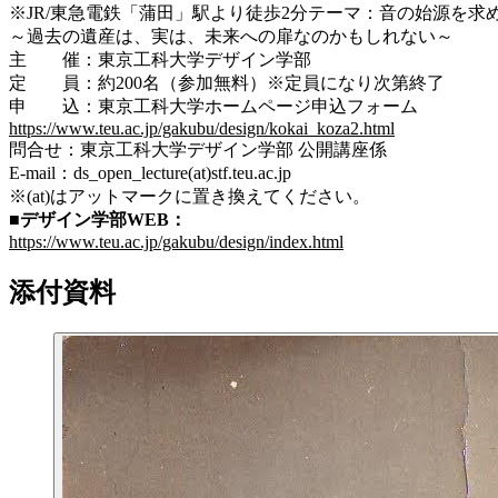
※JR/東急電鉄「蒲田」駅より徒歩2分テーマ：音の始源を求めてp
～過去の遺産は、実は、未来への扉なのかもしれない～
主 催：東京工科大学デザイン学部
定 員：約200名（参加無料）※定員になり次第終了
申 込：東京工科大学ホームページ申込フォーム
https://www.teu.ac.jp/gakubu/design/kokai_koza2.html
問合せ：東京工科大学デザイン学部 公開講座係
E-mail：ds_open_lecture(at)stf.teu.ac.jp
※(at)はアットマークに置き換えてください。
■デザイン学部WEB：
https://www.teu.ac.jp/gakubu/design/index.html
添付資料