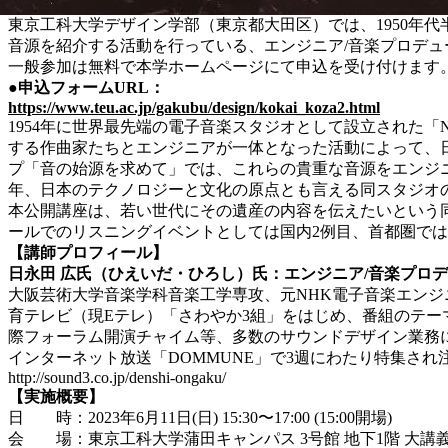
東京工科大学デザイン学部（東京都大田区）では、1950年
音源を紹介する活動を行っている、エンジニア/音楽プロデュ
⼀般参加は無料で本学ホームページにて申込を受け付けます。
●申込フォームURL：
https://www.teu.ac.jp/gakubu/design/kokai_koza2.html
1954年に世界最先端の電子音楽スタジオとして設立された「
する作曲家たちとエンジニアが一体となった活動によって、
プ「音の始源を求めて」では、これらの貴重な音源をエンジニ
年、日本のテクノロジーと文化の原点とも言える同スタジオ
本公開講座は、若い世代にその遺産の内容を伝えたいという
ールでのリスニングイベントとしては国内2例目、首都圏で
【講師プロフィール】
日永田 広氏（ひえいだ・ひろし）氏：
エンジニア/音楽プロ
大阪芸術大学音楽学科音楽工学専攻、元NHK電子音楽エンジ
育テレビ（現Eテレ）「さわやか3組」をはじめ、番組のテ
際フォーラム開演チャイム等、多数のサウンドデザイン業務に携
インターネット放送「DOMMUNE」で3週にわたり特集され
http://sound3.co.jp/denshi-ongaku/
【実施概要】
日 時：2023年6月11日(日) 15:30〜17:00 (15:00開場)
会 場：東京工科大学蒲田キャンパス 3号館 地下1階 大講義室