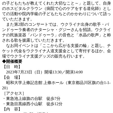
の子どもたちが教えてくれた大切なこと～」と題して、自身
のホスピタルクラウン（病院で心のケアをする道化師）とし
ての活動や院内学級の子どもたちとのかかわりについて語っ
ていただきます。
また第2部のコンサートでは、ウクライナ出身の歌手・バ
ンドゥーラ奏者のナターシャ・グジーさんを招請。ウクライ
ナの民族楽器「バンドゥーラ」の音色と「水晶の歌声」と称
される歌を披露していただきます。
なお同イベントは「ここから広がる支援の輪」と題し、チ
ケット代金をウクライナ人道支援金として寄付するほか、会
場でウクライナ支援グッズの販売も行います。
◆開催概要
【日 時】
2023年7月23日（日）開場13:30／開演14:00
【会 場】
昭和大学上條記念館 上條ホール（東京都品川区旗の台1-1-
20）
［アクセス］
・東急池上線旗の台駅 徒歩7分
・東急目黒線西小山駅 徒歩12分
【内 容】