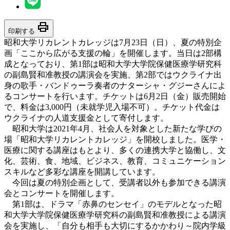
print
印刷する
昭和大学リカレントカレッジは7月23日（日）、夏の特別企
画「ここから広がる支援の輪」を開催します。当日は2部構
成となっており、第1部は昭和大学大学院保健医療学研究科
の副島賢和准教授の講演会を実施、第2部ではウクライナ出
身の歌手・バンドゥーラ奏者のナターシャ・グジーさんによ
るコンサートを行います。チケットは6月2日（金）販売開始
で、料金は3,000円（未就学児入場不可）。チケット代金は
ウクライナの人道支援金として寄付します。
昭和大学は2021年4月、社会人を対象とした新たな学びの
場「昭和大学リカレントカレッジ」を開校しました。医学・
医療に関する講座はもとより、多くの連携大学と協働し、文
化、芸術、食、地域、ビジネス、教育、コミュニケーション
スキルなど多彩な講座を開講しています。
今回は夏の特別企画として、受講者以外も参加できる講演
会とコンサートを開催します。
第1部は、ドラマ「赤鼻のセンセイ」のモデルとなった昭
和大学大学院保健医療学研究科の副島賢和准教授による講演
会を実施し、「自分も相手も大切にするかかわり～院内学級