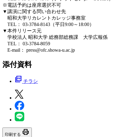
※電話予約は座席選択不可
▼講演に関する問い合わせ先
昭和大学リカレントカレッジ事務室
TEL： 03-3784-8143（平日9:00～18:00）
▼本件リリース元
学校法人 昭和大学 総務部総務課 大学広報係
TEL： 03-3784-8059
E-mail： press@ofc.showa-u.ac.jp
添付資料
picture_as_pdf
チラシ
print
印刷する