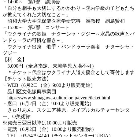
・14:00～ 第1部 講演会
「自分も相手も大切にするかかわり～院内学級の子どもたち
が教えてくれた大切なこと～」
昭和大学大学院保健医療学研究科 准教授 副島賢和
・15:00～ 第2部 コンサート
「ウクライナの歌姫 ナターシャ・グジー～水晶の歌声とバ
ンドゥーラの可憐な響き～」
ウクライナ出身 歌手・バンドゥーラ奏者 ナターシャ・
グジー
【料 金】
3,000円（全席指定、未就学児入場不可）
＊チケット代金はウクライナ人道支援金として寄付します
【チケット販売方法】
・WEB（6月2日（金）9:00より販売開始）
品川区文化振興事業団
https://www.shinagawa-culture.or.jp/event/ticket.html
・窓口（6月2日（金）9:00より販売開始）
きゅりあん、スクエア荏原、メイプルカルチャーセンタ
ー、O美術館
※発売日翌日以降は10:00より販売
・電話（6月2日（金）10:00より販売開始）
TEL：03-5479-4140（チケットセンターCURIA）