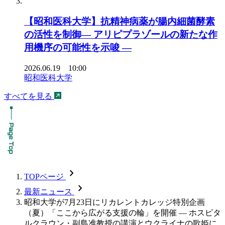
【昭和医科大学】抗精神病薬が腸内細菌酵素
の活性を制御― アリピプラゾールの新たな作
用機序の可能性を示唆 ―
2026.06.19 10:00
昭和医科大学
すべてを見る
chevron_forward
TOPページ
chevron_forward
最新ニュース
昭和大学が7月23日にリカレントカレッジ特別企画
（夏）「ここから広がる支援の輪」を開催 — ホスピタ
ルクラウン・副島准教授の講演とウクライナの歌姫に