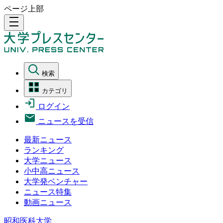
ページ上部
density_medium
検索
カテゴリ
ログイン
ニュースを受信
最新ニュース
ランキング
大学ニュース
小中高ニュース
大学発ベンチャー
ニュース特集
動画ニュース
昭和医科大学