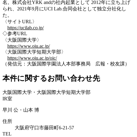
名。株式会社YRK andの社内起業として 2012年に立ち上げ
られ、2021年9月にUCI Lab.合同会社として独立分社化し
た。
〈サイトURL〉
https://ucilab.co.jp/
◇参考URL
〈大阪国際大学〉
https://www.oiu.ac.jp/
〈大阪国際大学短期大学部〉
https://www.oiu.ac.jp/oic/
（発信元：大阪国際学園法人本部事務局 広報・校友課）
本件に関するお問い合わせ先
大阪国際大学・大阪国際大学短期大学部
IR室
早川 公・山本 博
住所
大阪府守口市藤田町6-21-57
TEL