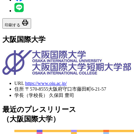
print
印刷する
大阪国際大学
URL
https://www.oiu.ac.jp/
住所
〒570-8555大阪府守口市藤田町6-21-57
学長（学校長）
久保田 豊司
最近のプレスリリース
（大阪国際大学）