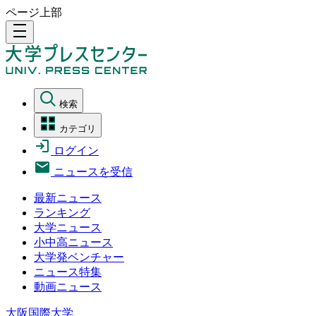
ページ上部
density_medium
検索
カテゴリ
ログイン
ニュースを受信
最新ニュース
ランキング
大学ニュース
小中高ニュース
大学発ベンチャー
ニュース特集
動画ニュース
大阪国際大学