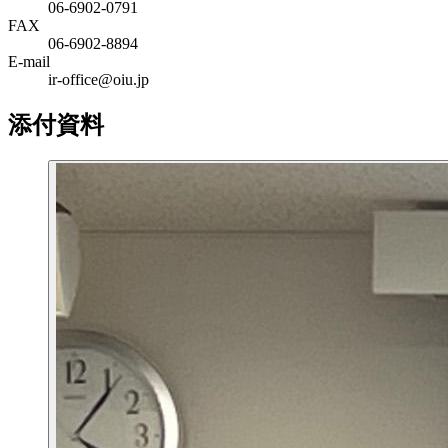
06-6902-0791
FAX
06-6902-8894
E-mail
ir-office@oiu.jp
添付資料