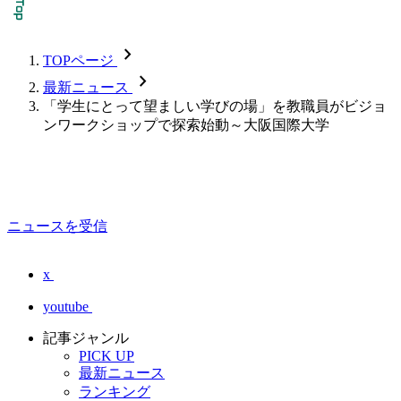
chevron_forward
TOPページ
chevron_forward
最新ニュース
「学生にとって望ましい学びの場」を教職員がビジョ
ンワークショップで探索始動～大阪国際大学
ニュースを受信
x
youtube
記事ジャンル
PICK UP
最新ニュース
ランキング