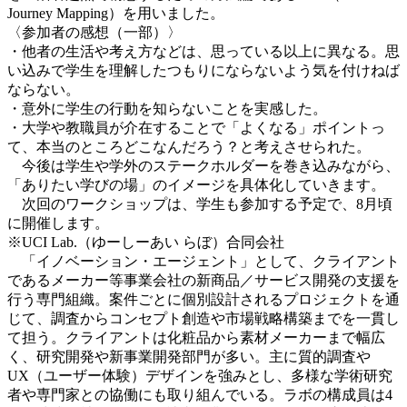
Journey Mapping）を用いました。
〈参加者の感想（一部）〉
・
他者の生活や考え方などは、思っている以上に異なる。思
い込みで学生を理解したつもりにならないよう気を付けねば
ならない。
・意外に学生の行動を知らないことを実感した。
・大学や教職員が介在することで「よくなる」ポイントっ
て、本当のところどこなんだろう？と考えさせられた。
今後は学生や学外のステークホルダーを巻き込みながら、
「ありたい学びの場」のイメージを具体化していきます。
次回のワークショップは、学生も参加する予定で、8月頃
に開催します。
※UCI Lab.（ゆーしーあい らぼ）合同会社
「イノベーション・エージェント」として、クライアント
であるメーカー等事業会社の新商品／サービス開発の支援を
行う専門組織。案件ごとに個別設計されるプロジェクトを通
じて、調査からコンセプト創造や市場戦略構築までを一貫し
て担う。クライアントは化粧品から素材メーカーまで幅広
く、研究開発や新事業開発部門が多い。主に質的調査や
UX（ユーザー体験）デザインを強みとし、多様な学術研究
者や専門家との協働にも取り組んでいる。ラボの構成員は4