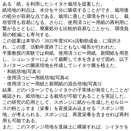
ある「紙」を利用したシイタケ栽培を提案した。
紙培地の利点は、水分を十分に吸収することができ、栽培後
の処分が容易な点である。栽培に適した環境を作り出し、栽
培管理も容易になる。さらに、使用済コピー用紙の再利用に
繋がるとともに、廃棄処分も比較的容易なことから、環境負
荷の軽減にも寄与する。
この提案は本学の「2022年度SDGs活動助成金」に採択さ
れ、この度、活動年度終了にともない報告が行われた。
平栗教授の実験では和紙、使用済コピー用紙、新聞紙を用意
し、シュレッダーによって裁断して水を含ませて固め、以下
３パターンの菌床培地を作成してシイタケ菌を植えた。
・和紙培地[写真3]
・使用済コピー用紙培地[写真4]
・使用済コピー用紙と新聞紙の混合培地[写真5]
結果、どのパターンでもシイタケの子実体が発生したことが
確認され、紙培地による栽培が可能であることを実証した。
この研究の応用として、スポンジに紙から生成したセルロー
スの粉とふすま（栄養）を直接染み込ませる「スポンジ培
地」が考えられる。スポンジは、再度栄養を含ませれば再利
用も可能である。
また、このスポンジ培地を直線上に構築すれば、シイタケを