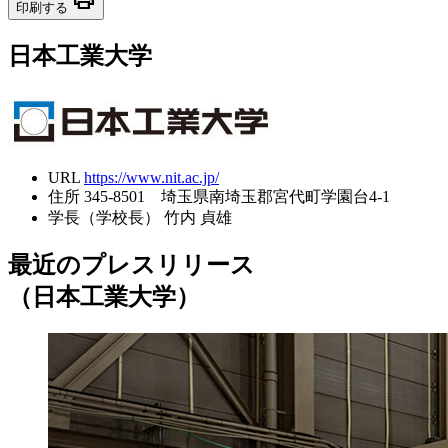
print
印刷する
日本工業大学
URL
https://www.nit.ac.jp/
住所
345-8501 埼玉県南埼玉郡宮代町学園台4-1
学長（学校長）
竹内 貞雄
最近のプレスリリース
（日本工業大学）