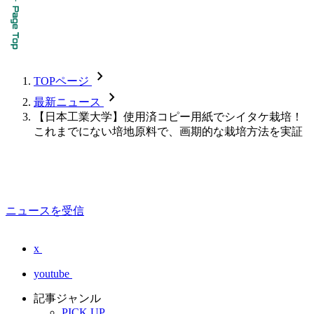
chevron_forward
TOPページ
chevron_forward
最新ニュース
【日本工業大学】使用済コピー用紙でシイタケ栽培！
これまでにない培地原料で、画期的な栽培方法を実証
ニュースを受信
x
youtube
記事ジャンル
PICK UP