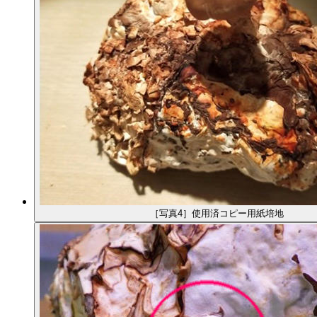
［写真4］使用済コピー用紙培地