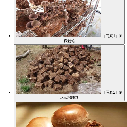
［写真1］菌
床栽培
［写真2］菌
床栽培廃棄