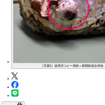
［写真5］使用済コピー用紙＋新聞紙混合培地