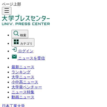
ページ上部
density_medium
検索
カテゴリ
ログイン
ニュースを受信
最新ニュース
ランキング
大学ニュース
小中高ニュース
大学発ベンチャー
ニュース特集
動画ニュース
日本工業大学