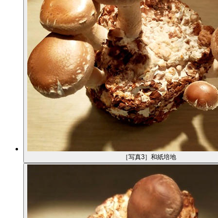
［写真3］和紙培地