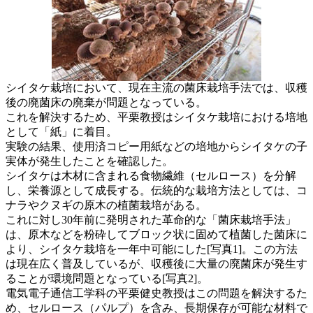
シイタケ栽培において、現在主流の菌床栽培手法では、収穫
後の廃菌床の廃棄が問題となっている。
これを解決するため、平栗教授はシイタケ栽培における培地
として「紙」に着目。
実験の結果、使用済コピー用紙などの培地からシイタケの子
実体が発生したことを確認した。
シイタケは木材に含まれる食物繊維（セルロース）を分解
し、栄養源として成長する。伝統的な栽培方法としては、コ
ナラやクヌギの原木の植菌栽培がある。
これに対し30年前に発明された革命的な「菌床栽培手法」
は、原木などを粉砕してブロック状に固めて植菌した菌床に
より、シイタケ栽培を一年中可能にした[写真1]。この方法
は現在広く普及しているが、収穫後に大量の廃菌床が発生す
ることが環境問題となっている[写真2]。
電気電子通信工学科の平栗健史教授はこの問題を解決するた
め、セルロース（パルプ）を含み、長期保存が可能な材料で