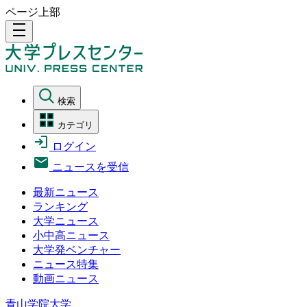
ページ上部
density_medium
検索
カテゴリ
ログイン
ニュースを受信
最新ニュース
ランキング
大学ニュース
小中高ニュース
大学発ベンチャー
ニュース特集
動画ニュース
青山学院大学