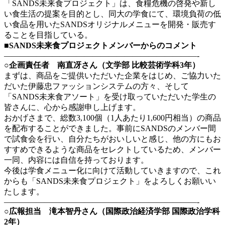
「SANDS未来食プロジェクト」は、食糧危機の啓発や新し
い食生活の提案を目的とし、同大の学食にて、環境負荷の低
い食品を用いたSANDSオリジナルメニューを開発・販売す
ることを目指している。
■SANDS未来食プロジェクトメンバーからのコメント
————————————————————————-
○企画責任者 南直冴さん（文学部 比較芸術学科3年）
まずは、商品をご提供いただいた企業をはじめ、ご協力いた
だいた伊藤忠ファッションシステムの方々、そして
「SANDS未来食アソート」を受け取っていただいた学生の
皆さんに、心から感謝申し上げます。
おかげさまで、総数3,100個（1人あたり1,600円相当）の商品
を配布することができました。事前にSANDSのメンバー間
で試食会を行い、自分たちがおいしいと感じ、他の方にもお
すすめできるような商品をセレクトしているため、メンバー
一同、内容には自信を持っております。
今後は学食メニュー化に向けて活動していきますので、これ
からも
「SANDS未来食プロジェクト」
をよろしくお願いい
たします。
————————————————————————-
○広報担当 滝本智丹さん（国際政治経済学部 国際政治学科
2年）