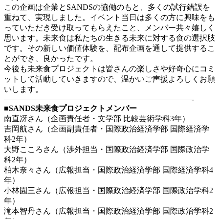
この企画は企業とSANDSの協働のもと、多くの試行錯誤を
重ねて、実現しました。イベント当日は多くの方に興味をも
っていただき受け取ってもらえたこと、メンバー共々嬉しく
思います。未来食は私たちの生きる未来に対する食の選択肢
です。その新しい価値体験を、配布企画を通して提供するこ
とができ、良かったです。
今後も未来食プロジェクトは皆さんの楽しさや好奇心にコミ
ットして活動していきますので、温かいご声援よろしくお願
いします。
————————————————————————-
■SANDS未来食プロジェクトメンバー
南直冴さん（企画責任者・文学部 比較芸術学科3年）
吉岡航さん（企画副責任者・国際政治経済学部 国際経済学
科2年）
大野こころさん（渉外担当・国際政治経済学部 国際政治学
科2年）
柏木奈々さん（広報担当・国際政治経済学部 国際経済学科4
年）
小林園三さん（広報担当・国際政治経済学部 国際政治学科2
年）
滝本智丹さん（広報担当・国際政治経済学部 国際政治学科2