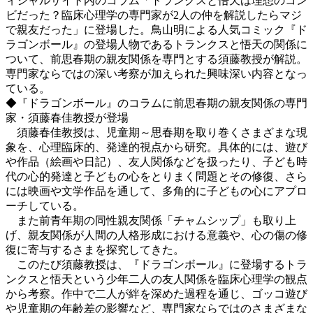
ィシャルサイト内のコラム「トランクスと悟天は理想のコン
ビだった？臨床心理学の専門家が2人の仲を解説したらマジ
で親友だった」に登場した。鳥山明による人気コミック『ド
ラゴンボール』の登場人物であるトランクスと悟天の関係に
ついて、前思春期の親友関係を専門とする須藤教授が解説。
専門家ならではの深い考察が加えられた興味深い内容となっ
ている。
◆『ドラゴンボール』のコラムに前思春期の親友関係の専門
家・須藤春佳教授が登場
須藤春佳教授は、児童期～思春期を取り巻くさまざまな現
象を、心理臨床的、発達的視点から研究。具体的には、遊び
や作品（絵画や日記）、友人関係などを扱ったり、子ども時
代の心的発達と子どもの心をとりまく問題とその修復、さら
には映画や文学作品を通して、多角的に子どもの心にアプロ
ーチしている。
また前青年期の同性親友関係「チャムシップ」も取り上
げ、親友関係が人間の人格形成における意義や、心の傷の修
復に寄与するさまを探究してきた。
このたび須藤教授は、『ドラゴンボール』に登場するトラ
ンクスと悟天という少年二人の友人関係を臨床心理学の観点
から考察。作中で二人が絆を深めた過程を通じ、ゴッコ遊び
や児童期の年齢差の影響など、専門家ならではのさまざまな