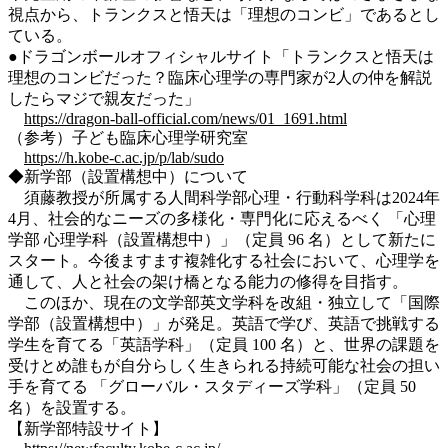
視点から、トランクスと悟天は「理想のコンビ」であるとし
ている。
●ドラゴンボールオフィシャルサイト「トランクスと悟天は
理想のコンビだった？臨床心理学の専門家が2人の仲を解説
したらマジで親友だった」
https://dragon-ball-official.com/news/01_1691.html
（参考）子ども臨床心理学研究室
https://h.kobe-c.ac.jp/p/lab/sudo
◆新学部（設置構想中）について
須藤教授が所属する人間科学部心理・行動科学科は2024年
4月、社会的なニーズの多様化・専門化に応えるべく 「心理
学部 心理学科（設置構想中）」（定員 96 名）として新たに
スタート。今後ますます複雑化する社会において、心理学を
通して、人と社会の架け橋となる能力の修得を目指す。
このほか、現在の文学部英文学科を改組・独立して「国際
学部（設置構想中）」が発足。英語で学び、英語で挑戦する
学生を育てる「英語学科」（定員 100 名）と、世界の課題を
受けとめ誰もが自分らしく生きられる持続可能な社会の担い
手を育てる 「グローバル・スタディーズ学科」（定員 50
名）を設置する。
【新学部特設サイト】