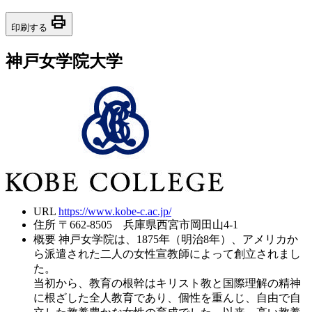
print
印刷する
神戸女学院大学
URL
https://www.kobe-c.ac.jp/
住所
〒662-8505 兵庫県西宮市岡田山4-1
概要
神戸女学院は、1875年（明治8年）、アメリカか
ら派遣された二人の女性宣教師によって創立されまし
た。
当初から、教育の根幹はキリスト教と国際理解の精神
に根ざした全人教育であり、個性を重んじ、自由で自