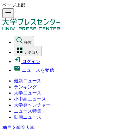
ページ上部
density_medium
検索
カテゴリ
ログイン
ニュースを受信
最新ニュース
ランキング
大学ニュース
小中高ニュース
大学発ベンチャー
ニュース特集
動画ニュース
神戸女学院大学