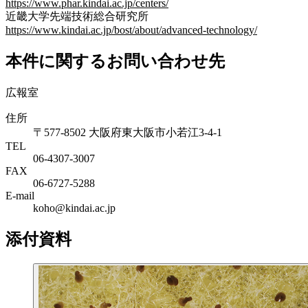
https://www.phar.kindai.ac.jp/centers/
近畿大学先端技術総合研究所
https://www.kindai.ac.jp/bost/about/advanced-technology/
本件に関するお問い合わせ先
広報室
住所
〒577-8502 大阪府東大阪市小若江3-4-1
TEL
06‐4307‐3007
FAX
06‐6727‐5288
E-mail
koho@kindai.ac.jp
添付資料