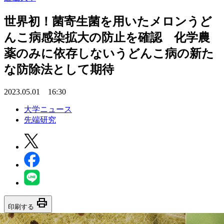
世界初！菌寄生菌を用いたメロンうど
んこ病感染拡大の防止を確認 化学農
薬のみに依存しないうどんこ病の新た
な防除法として期待
2023.05.01 16:30
大学ニュース
先端研究
print
印刷する