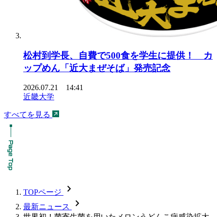
松村到学長、自費で500食を学生に提供！ カ
ップめん「近大まぜそば」発売記念
2026.07.21 14:41
近畿大学
すべてを見る
chevron_forward
TOPページ
chevron_forward
最新ニュース
世界初！菌寄生菌を用いたメロンうどんこ病感染拡大