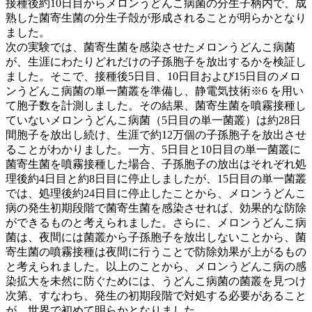
接種後約10日目からメロンうどんこ病菌の分生子柄内で、成
熟した菌寄生菌の分生子殻が形成されることが明らかとなり
ました。
次の実験では、菌寄生菌を感染させたメロンうどんこ病菌
が、生涯にわたりどれだけの子孫胞子を放出するかを検証し
ました。そこで、接種後5日目、10日目および15日目のメロ
ンうどんこ病菌の単一菌叢を準備し、静電気技術※6 を用い
て胞子数を計測しました。その結果、菌寄生菌を噴霧接種し
ていないメロンうどんこ病菌（5日目の単一菌叢）は約28日
間胞子を放出し続け、生涯で約12万個の子孫胞子を放出させ
ることがわかりました。一方、5日目と10日目の単一菌叢に
菌寄生菌を噴霧接種した場合、子孫胞子の放出はそれぞれ処
理後約4日目と約8日目に停止しましたが、15日目の単一菌叢
では、処理後約24日目に停止したことから、メロンうどんこ
病の発生初期段階で菌寄生菌を感染させれば、効果的な防除
ができるものと考えられました。さらに、メロンうどんこ病
菌は、夜間には菌叢から子孫胞子を放出しないことから、菌
寄生菌の噴霧接種は夜間に行うことで防除効果が上がるもの
と考えられました。以上のことから、メロンうどんこ病の感
染拡大を未然に防ぐためには、うどんこ病菌の菌叢を見つけ
次第、すなわち、発生の初期段階で対処する必要があること
が、世界で初めて明らかとなりました。