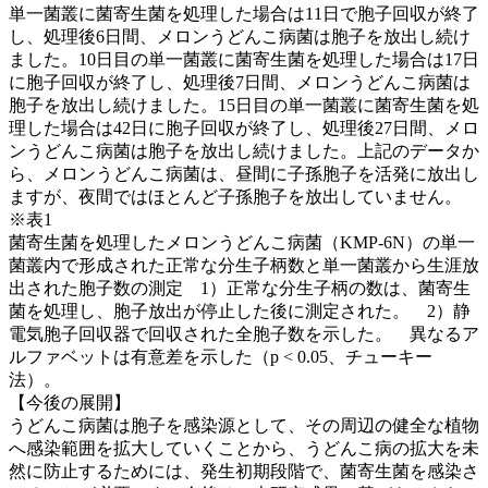
単一菌叢に菌寄生菌を処理した場合は11日で胞子回収が終了
し、処理後6日間、メロンうどんこ病菌は胞子を放出し続け
ました。10日目の単一菌叢に菌寄生菌を処理した場合は17日
に胞子回収が終了し、処理後7日間、メロンうどんこ病菌は
胞子を放出し続けました。15日目の単一菌叢に菌寄生菌を処
理した場合は42日に胞子回収が終了し、処理後27日間、メロ
ンうどんこ病菌は胞子を放出し続けました。上記のデータか
ら、メロンうどんこ病菌は、昼間に子孫胞子を活発に放出し
ますが、夜間ではほとんど子孫胞子を放出していません。
※表1
菌寄生菌を処理したメロンうどんこ病菌（KMP-6N）の単一
菌叢内で形成された正常な分生子柄数と単一菌叢から生涯放
出された胞子数の測定 1）正常な分生子柄の数は、菌寄生
菌を処理し、胞子放出が停止した後に測定された。 2）静
電気胞子回収器で回収された全胞子数を示した。 異なるア
ルファベットは有意差を示した（p < 0.05、チューキー
法）。
【今後の展開】
うどんこ病菌は胞子を感染源として、その周辺の健全な植物
へ感染範囲を拡大していくことから、うどんこ病の拡大を未
然に防止するためには、発生初期段階で、菌寄生菌を感染さ