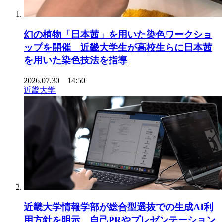
幻の植物「日本茜」を用いた染色ワークショ
ップを開催 近畿大学生が高校生らに日本茜
を用いた染色技法を指導
2026.07.30 14:50
近畿大学
近畿大学情報学部が総合型選抜での生成AI利
用方針を明示 自己PRやプレゼンテーション