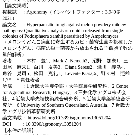
【論文掲載】
掲載誌 ：Agronomy（インパクトファクター：3.949＠
2021）
論文名 ：Hyperparasitic fungi against melon powdery mildew
pathogens: Quantitative analysis of conidia released from single
colonies of Podosphaera xanthii parasitised by Ampelomyces
（メロンうどんこ病菌に寄生するカビ：菌寄生菌を接種した
メロンうどんこ病菌の単一菌叢から放出される子孫胞子数の
量的解析）
著者 ：木村 豊1、Mark Z. Nemeth2、沼野 加奈1、三
田尾 麻未1、白川 友美3、Diana Seress2、瀧川 義浩4、
角谷 晃司5、松田 克礼1、Levente Kiss2,6、野々村 照雄
1,7* ＊責任著者
所属 ：1 近畿大学農学部・大学院農学研究科、2 Centre
for Agricultural Research, Hungary、3 三井化学アグロ株式会
社、4 近畿大学先端技術総合研究所、5 近畿大学薬学総合研
究所、6 University of Southern Queensland, Australia、7 近畿大
学アグリ技術革新研究所
論文掲載：
https://doi.org/10.3390/agronomy13051204
DOI ：10.3390/agronomy13051204
【本件の詳細】