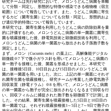
研究チームは先行研究において、メロンうどんこ病菌を単離
して分類・同定し、形態的な特徴や感染できる植物種（宿主
範囲）について報告しています。また、うどんこ病菌に寄生
するカビ（菌寄生菌）についても分類・同定し、形態的およ
び遺伝学的特徴について報告しています。
本研究では、菌寄生菌を利用したうどんこ病の防除効果を量
的に評価するため、メロンうどんこ病菌の単一菌叢に菌寄生
菌を噴霧接種した後、静電気技術と顕微鏡技術を利用して、
メロンうどんこ病菌の単一菌叢から放出される子孫胞子数を
測定しました。
まず、メロン（Cucumis melo）の葉上に、高解像能デジタル
顕微鏡※7 下で微小ガラス針を用いてメロンうどんこ病菌の
単一胞子を接種した後、菌叢を形成させました。本研究で
は、接種後5日目、10日目および15日目のメロンうどんこ病
菌の単一菌叢を用いました。次に、上記の単一菌叢にそれぞ
れ菌寄生菌を噴霧接種し、研究チームが考案した静電気胞子
回収装置（静電ドラム）※8 を用いて、メロンうどんこ病菌
の単一菌叢から胞子が完全に放出されなくなるまで回収を行
い、回収フィルムに捕捉された胞子数を顕微鏡下で計測しま
した。その結果、菌寄生菌を噴霧接種した5日目と10日目の
単一菌叢では、それぞれ噴霧接種後3～5日と7～9日で胞子の
放出が完全に停止しました（図1、表1）。しかし、菌寄生菌