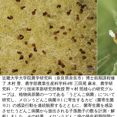
近畿大学大学院農学研究科（奈良県奈良市）博士前期課程修
了 木村 豊、農学部農業生産科学科4年 三田尾 麻未、農学研
究科・アグリ技術革新研究所教授 野々村 照雄らの研究グル
ープは、植物病原菌の一つである「うどんこ病菌」について
研究し、メロンうどんこ病菌※1 に寄生するカビ（菌寄生菌
※2）の感染行動を連続観察するとともに、菌寄生菌を感染
させたうどんこ病菌から放出される子孫胞子の数を計測・解
析しました。その結果、メロンうどんこ病の発生初期段階に