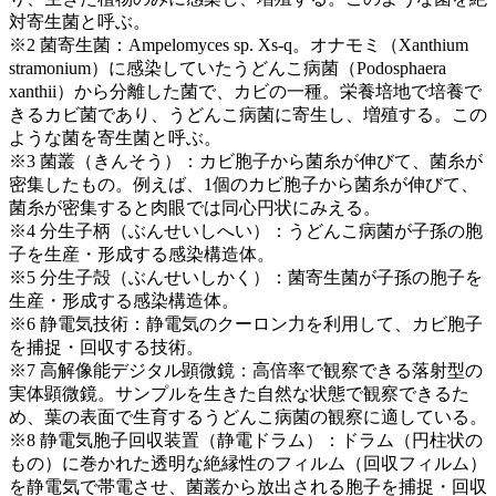
対寄生菌と呼ぶ。
※2 菌寄生菌：Ampelomyces sp. Xs-q。オナモミ（Xanthium
stramonium）に感染していたうどんこ病菌（Podosphaera
xanthii）から分離した菌で、カビの一種。栄養培地で培養で
きるカビ菌であり、うどんこ病菌に寄生し、増殖する。この
ような菌を寄生菌と呼ぶ。
※3 菌叢（きんそう）：カビ胞子から菌糸が伸びて、菌糸が
密集したもの。例えば、1個のカビ胞子から菌糸が伸びて、
菌糸が密集すると肉眼では同心円状にみえる。
※4 分生子柄（ぶんせいしへい）：うどんこ病菌が子孫の胞
子を生産・形成する感染構造体。
※5 分生子殻（ぶんせいしかく）：菌寄生菌が子孫の胞子を
生産・形成する感染構造体。
※6 静電気技術：静電気のクーロン力を利用して、カビ胞子
を捕捉・回収する技術。
※7 高解像能デジタル顕微鏡：高倍率で観察できる落射型の
実体顕微鏡。サンプルを生きた自然な状態で観察できるた
め、葉の表面で生育するうどんこ病菌の観察に適している。
※8 静電気胞子回収装置（静電ドラム）：ドラム（円柱状の
もの）に巻かれた透明な絶縁性のフィルム（回収フィルム）
を静電気で帯電させ、菌叢から放出される胞子を捕捉・回収