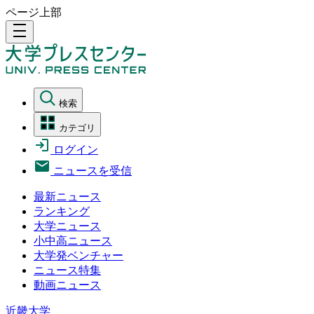
ページ上部
density_medium
検索
カテゴリ
ログイン
ニュースを受信
最新ニュース
ランキング
大学ニュース
小中高ニュース
大学発ベンチャー
ニュース特集
動画ニュース
近畿大学