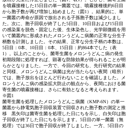
を噴霧接種した15日目の単一菌叢では、噴霧接種後約6日目
から胞子数が再び増加し始めました（図1）。結果的に、単
一菌叢の寿命が原因で放出される子孫胞子数は減少しまし
た。次に、胞子回収が終了した5日目、10日目および15日目
の感染葉を脱色・固定した後、生体染色し、光学顕微鏡を用
いて菌叢内に形成されたメロンうどんこ病菌の正常な分生子
柄数を計測しました。その結果、正常な分生子柄の本数は、
5日目：0本、10日目：0本、15日目：約864本でした（表
1）。以上のことから、菌寄生菌をメロンうどんこ病の発生
初期段階に処理すれば、顕著な防除効果が得られることが明
らかとなりました。一方で、今回の研究も、先行研究の結果
と同様、メロンうどんこ病菌は光が当たらない夜間（暗所）
では、胞子放出をほとんど行わないことを確認しました。メ
ロンうどんこ病の感染拡大防止の観点から、夜間における菌
寄生菌の噴霧接種は、さらに有効となると考えられます。
※図1
菌寄生菌を処理したメロンうどんこ病菌（KMP-6N）の単一
菌叢から静電気胞子回収装置で回収された胞子数の測定と推
移 黒矢印は菌寄生菌を処理した日にちを示し、白矢印は胞
子回収が終了した日にちを示します。5日目の単一菌叢（無
処理）では36日で胞子回収が終了しました。一方、5日目の