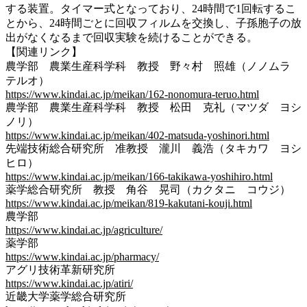
する装置。タイマー式となっており、24時間で1回転するこ
とから、24時間ごとに回収フィルムを交換し、子孫胞子の放
出がなくなるまで回収実験を続けることができる。
【関連リンク】
農学部 農業生産科学科 教授 野々村 照雄（ノノムラ
テルオ）
https://www.kindai.ac.jp/meikan/162-nonomura-teruo.html
農学部 農業生産科学科 教授 松田 克礼（マツダ ヨシ
ノリ）
https://www.kindai.ac.jp/meikan/402-matsuda-yoshinori.html
先端技術総合研究所 准教授 瀧川 義浩（タキカワ ヨシ
ヒロ）
https://www.kindai.ac.jp/meikan/166-takikawa-yoshihiro.html
薬学総合研究所 教授 角谷 晃司（カクタニ コウジ）
https://www.kindai.ac.jp/meikan/819-kakutani-kouji.html
農学部
https://www.kindai.ac.jp/agriculture/
薬学部
https://www.kindai.ac.jp/pharmacy/
アグリ技術革新研究所
https://www.kindai.ac.jp/atiri/
近畿大学薬学総合研究所