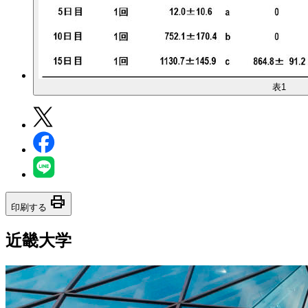
表1
print
印刷する
近畿大学