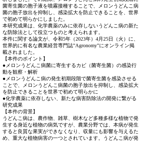
菌寄生菌の胞子液を噴霧接種することで、メロンうどんこ病
菌の胞子放出を抑制し、感染拡大を防止できることを、世界
で初めて明らかにしました。
本研究成果は、化学農薬のみに依存しないうどんこ病の新た
な防除法として役立つものと考えられます。
本件に関する論文が、令和5年（2023年）4月25日（火）に、
世界的に有名な農業経営専門誌”Agronomy”にオンライン掲
載されました。
【本件のポイント】
●メロンうどんこ病菌に寄生するカビ（菌寄生菌）の感染行
動を観察・解析
●メロンうどんこ病の発生初期段階で菌寄生菌を感染させる
ことで、メロンうどんこ病菌の胞子放出を抑制し、感染拡大
を防止できることを世界で初めて明らかに
●化学農薬に依存しない、新たな病害防除法の開発に繋がる
研究成果
【本件の背景】
うどんこ病は、農作物、雑草、樹木など多種多様な植物で発
生する身近な植物の病気ですが、農業分野では、本病が発生
すると良質な果実ができなくなり、収量にも影響を与えるた
め、重大な植物病害の一つとされています。うどんこ病が発