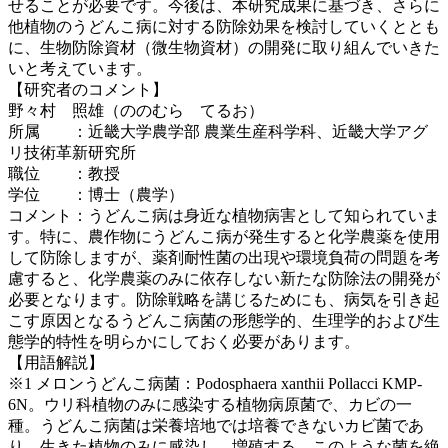
せることが必要です。今後は、本研究成果に基づき、さらに
他植物のうどんこ病に対する防除効果を検討していくととも
に、生物防除資材（微生物資材）の開発に取り組んでいきた
いと考えています。
【研究者のコメント】
野々村 照雄（ののむら てるお）
所属 ：近畿大学農学部 農業生産科学科、近畿大学アグ
リ技術革新研究所
職位 ：教授
学位 ：博士（農学）
コメント：うどんこ病は身近な植物病害として知られていま
す。特に、農作物にうどんこ病が発生すると化学農薬を使用
して防除しますが、薬剤耐性菌の出現や環境負荷の問題を考
慮すると、化学農薬のみに依存しない新たな防除法の開発が
必要となります。防除戦略を講じるためにも、病気を引き起
こす原因となるうどんこ病菌の形態学的、生理学的および生
態学的特性を明らかにしておく必要があります。
【用語解説】
※1 メロンうどんこ病菌：Podosphaera xanthii Pollacci KMP-
6N。ウリ科植物のみに感染する植物病原菌で、カビの一
種。うどんこ病菌は栄養培地では培養できないカビ菌であ
り、生きた植物のみに感染し、増殖する。このような菌を絶