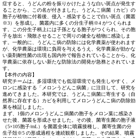
症すると、うどんの粉を振りかけたような白い斑点が発生す
ることから、この名が付きました。うどんこ病菌（カビ）の
胞子が植物に付着後、侵入・感染することで白い斑点（菌叢
※3）を形成し、菌叢内に多くの分生子柄※4 がつくられま
す。この分生子柄上には子孫となる胞子がつくられ、その胞
子を放出・飛散させることで周りの健全な植物に感染しま
す。一般的に、うどんこ病の防除には化学農薬が使われます
が、化学農薬は環境に負荷を与えるうえ、化学農薬が効かな
い薬剤耐性菌の出現も国内外で報告されていることから、化
学農薬に依存しない新たな防除法の開発が急務とされていま
す。
【本件の内容】
研究チームは、多湿環境でも低湿環境でも発生しやすく、メ
ロンに感染する「メロンうどんこ病菌」に注目して、研究を
進めてきました。本研究では、うどんこ病菌に寄生する（自
然界に存在する）カビを利用してメロンうどんこ病の防除効
果を検証しました。
まず、1個のメロンうどんこ病菌の胞子をメロン葉に感染さ
せた後、菌叢を形成させました。その後、菌寄生菌の胞子液
（5×105胞子/mL）を菌叢全体に噴霧接種し、菌寄生菌の分
生子殻※5 の形成過程を連続観察しました。その結果、噴霧