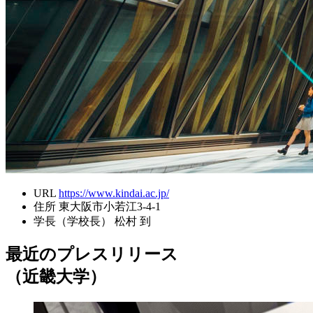
URL
https://www.kindai.ac.jp/
住所
東大阪市小若江3-4-1
学長（学校長）
松村 到
最近のプレスリリース
（近畿大学）