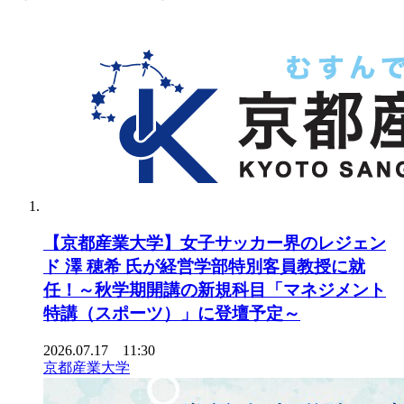
【京都産業大学】女子サッカー界のレジェン
ド 澤 穂希 氏が経営学部特別客員教授に就
任！～秋学期開講の新規科目「マネジメント
特講（スポーツ）」に登壇予定～
2026.07.17 11:30
京都産業大学