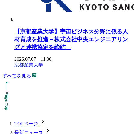
【京都産業大学】宇宙ビジネス分野に係る人
材育成を推進－株式会社中央エンジニアリン
グと連携協定を締結―
2026.07.07 11:30
京都産業大学
すべてを見る
chevron_forward
TOPページ
chevron_forward
最新ニュース