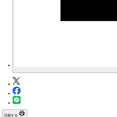
print
印刷する