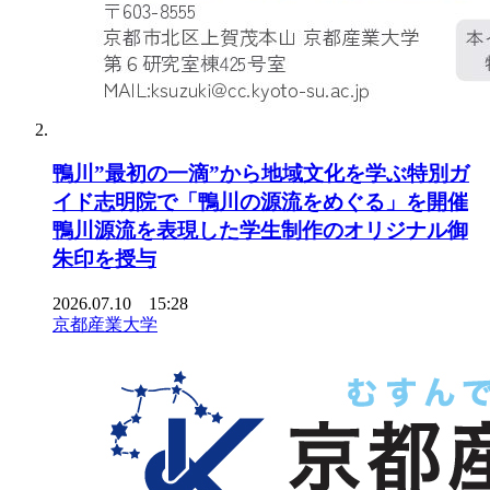
鴨川”最初の一滴”から地域文化を学ぶ特別ガ
イド志明院で「鴨川の源流をめぐる」を開催
鴨川源流を表現した学生制作のオリジナル御
朱印を授与
2026.07.10 15:28
京都産業大学