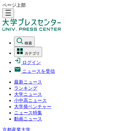
ページ上部
density_medium
検索
カテゴリ
ログイン
ニュースを受信
最新ニュース
ランキング
大学ニュース
小中高ニュース
大学発ベンチャー
ニュース特集
動画ニュース
京都産業大学