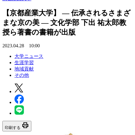
【京都産業大学】 — 伝承されるさまざ
まな京の美 — 文化学部 下出 祐太郎教
授ら著書の書籍が出版
2023.04.28 10:00
大学ニュース
生涯学習
地域貢献
その他
print
印刷する