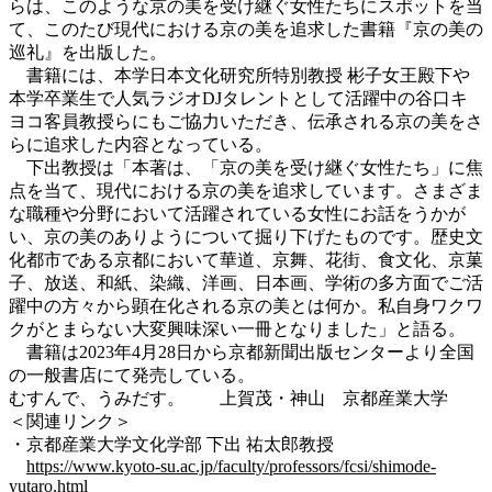
らは、このような京の美を受け継ぐ女性たちにスポットを当
て、このたび現代における京の美を追求した書籍『京の美の
巡礼』を出版した。
書籍には、本学日本文化研究所特別教授 彬子女王殿下や
本学卒業生で人気ラジオDJタレントとして活躍中の谷口キ
ヨコ客員教授らにもご協力いただき、伝承される京の美をさ
らに追求した内容となっている。
下出教授は「本著は、「京の美を受け継ぐ女性たち」に焦
点を当て、現代における京の美を追求しています。さまざま
な職種や分野において活躍されている女性にお話をうかが
い、京の美のありようについて掘り下げたものです。歴史文
化都市である京都において華道、京舞、花街、食文化、京菓
子、放送、和紙、染織、洋画、日本画、学術の多方面でご活
躍中の方々から顕在化される京の美とは何か。私自身ワクワ
クがとまらない大変興味深い一冊となりました」と語る。
書籍は2023年4月28日から京都新聞出版センターより全国
の一般書店にて発売している。
むすんで、うみだす。 上賀茂・神山 京都産業大学
＜関連リンク＞
・京都産業大学文化学部 下出 祐太郎教授
https://www.kyoto-su.ac.jp/faculty/professors/fcsi/shimode-
yutaro.html