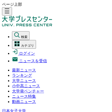
ページ上部
density_medium
検索
カテゴリ
ログイン
ニュースを受信
最新ニュース
ランキング
大学ニュース
小中高ニュース
大学発ベンチャー
ニュース特集
動画ニュース
日本女子大学