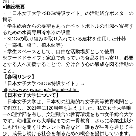
雅）。
■施設概要
・「日本女子大学×SDGs特設サイト」の活動紹介ポスターの
掲示
・学生総会からの要望もあったペットボトルの削減へ寄与す
るための水筒専用冷水器の設置
・SDGsの取り組みを取り入れている建材を使用した什器
（一部机、椅子、植木鉢等）
・学生スペースとして、自由な活動場所として使用
※フードドライブ：家庭で余っている食品を持ち寄り、必要
とする人へ支援することで、分け合う心の醸成を図る活動の
こと。
【参照リンク】
「日本女子大学×SDGs特設サイト」→
https://www3.jwu.ac.jp/sdgs/index.html
【日本女子大学について】
日本女子大学は、日本初の組織的な女子高等教育機関とし
て創立し、2021年に120周年を迎えました。私立女子大学唯
一の理学部を有し、文理融合の教育環境をもつ女子総合大学
です。幼稚園から大学院までの一貫教育、さらに卒業生以外
にも門戸を開くリカレント教育など、誰もが生涯を通じて学
び、成長し続ける社会を創るための機会を提供しています。