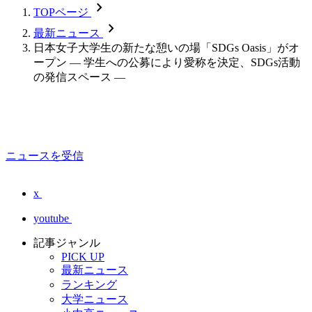
chevron_forward
TOPページ
chevron_forward
最新ニュース
日本女子大学生の新たな憩いの場「SDGs Oasis」がオ
ープン — 学生への公募により愛称を決定、SDGs活動
の発信スペース —
ニュースを受信
x
youtube
記事ジャンル
PICK UP
最新ニュース
ランキング
大学ニュース