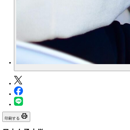
print
印刷する