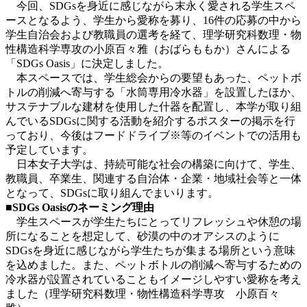
今回、SDGsを身近に感じながら末永く愛される学生スペ
ースとなるよう、学生から愛称を募り、16件の応募の中から
学生自治会および教職員の選考を経て、理学研究科数理・物
性構造科学専攻の小原百々雅（おばらももか）さんによる
「SDGs Oasis」に決定しました。
本スペースでは、学生総会からの要望もあった、ペットボ
トルの削減へ寄与する「水筒専用冷水器」を設置したほか、
サステナブルな建材を使用した什器を配置し、本学が取り組
んでいるSDGsに関する活動を紹介するポスターの掲示を行
っており、今後はフードドライブ※等のイベントでの活用も
予定しています。
日本女子大学は、持続可能な社会の構築に向けて、学生、
教職員、卒業生、関連する自治体・企業・地域社会等と一体
となって、SDGsに取り組んでまいります。
■SDGs Oasisのネーミング理由
学生スペースが学生たちにとってリフレッシュや休憩の場
所になることを想定して、砂漠の中のオアシスのように
SDGsを身近に感じながら学生たちが集まる場所という意味
を込めました。また、ペットボトルの削減へ寄与するための
冷水器が設置されていることもイメージしやすい愛称を考え
ました（理学研究科数理・物性構造科学専攻 小原百々