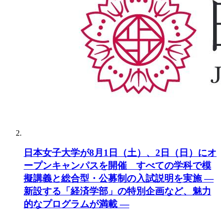
日本女子大学が8月1日（土）、2日（日）にオ
ープンキャンパスを開催 すべての学科で模
擬講義と総合型・公募制の入試説明を実施 ―
新設する「経済学部」の特別企画など、魅力
的なプログラムが満載 ―