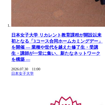
日本女子大学 リカレント教育課程が開設以来
初となる「3コース合同ホームカミングデー」
を開催 ― 業種や世代を越えた修了生・受講
生・講師が一堂に集い、新たなネットワーク
を構築 ―
2026.07.30 11:00
日本女子大学