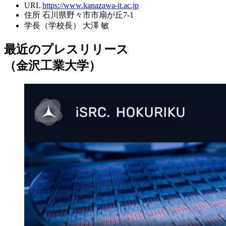
URL
https://www.kanazawa-it.ac.jp
住所
石川県野々市市扇が丘7-1
学長（学校長）
大澤 敏
最近のプレスリリース
（金沢工業大学）