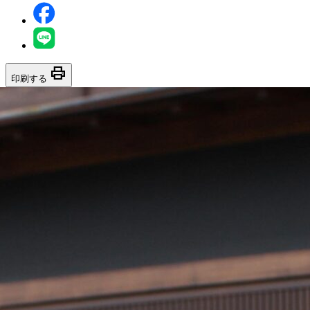
print
印刷する