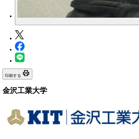
print
印刷する
金沢工業大学