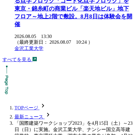
る点字ブロック「コード化点字ブロック」を
東京・錦糸町の商業ビル「楽天地ビル」地下
フロア～地上2階で敷設。8月8日は体験会を開
催
2026.08.05 13:30
（最終更新日：
2026.08.07 10:24
）
金沢工業大学
すべてを見る
chevron_forward
TOPページ
chevron_forward
最新ニュース
「国際建築ワークショップ2023」を4月15日（土）～23
日（日）に実施。金沢工業大学、ナンシー国立高等建