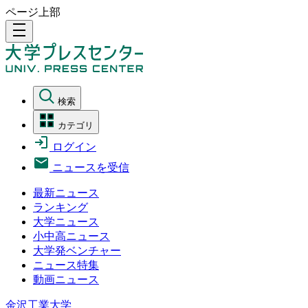
ページ上部
density_medium
検索
カテゴリ
ログイン
ニュースを受信
最新ニュース
ランキング
大学ニュース
小中高ニュース
大学発ベンチャー
ニュース特集
動画ニュース
金沢工業大学