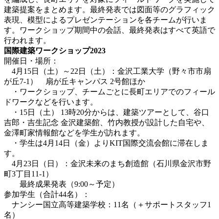
建築提案をまとめます。最終発表では図面等のグラフィック
表現、模型によるプレゼンテーションを各チームが行いま
す。ワークショップ期間中の会話、最終発表はすべて英語で
行われます。
国際建築ワークショップ2023
開催日・場所：
4月15日（土）～22日（土）：金沢工業大学（野々市市扇
が丘7-1） 扇が丘キャンパス 2号館ほか
・ワークショップ、チームごとに長町エリアでのフィール
ドワークなどを行います。
・15日（土） 13時20分からは、建築ツアーとして、谷口
吉郎・吉生記念 金沢建築館、竹内教授が設計した自宅や、
金澤町家情報館などを学生が訪れます。
・学生は4月14日（金）よりKIT国際交流会館に滞在しま
す。
4月23日（日）：金沢未来のまち創造館（石川県金沢市野
町3丁目11-1）
最終成果発表（9:00～予定）
参加学生（合計44名）：
ナンシー国立高等建築学校：11名（＋サポートスタッフ1
名）