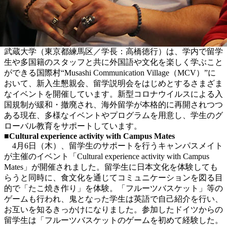
武蔵大学（東京都練馬区／学長：高橋徳行）は、学内で留学
生や多国籍のスタッフと共に外国語や文化を楽しく学ぶこと
ができる国際村“Musashi Communication Village（MCV）”に
おいて、新入生懇親会、留学説明会をはじめとするさまざま
なイベントを開催しています。新型コロナウイルスによる入
国規制が緩和・撤廃され、海外留学が本格的に再開されつつ
ある現在、多様なイベントやプログラムを用意し、学生のグ
ローバル教育をサポートしています。
■Cultural experience activity with Campus Mates
4月6日（木）、留学生のサポートを行うキャンパスメイト
が主催のイベント「Cultural experience activity with Campus
Mates」が開催されました。留学生に日本文化を体験しても
らうと同時に、食文化を通じてコミュニケーションを図る目
的で「たこ焼き作り」を体験。「フルーツバスケット」等の
ゲームも行われ、鬼となった学生は英語で自己紹介を行い、
お互いを知るきっかけになりました。参加したドイツからの
留学生は「フルーツバスケットのゲームを初めて経験した。