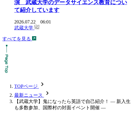
演 武蔵大学のデータサイエンス教育につい
て紹介しています
2026.07.22 06:01
武蔵大学
すべてを見る
chevron_forward
TOPページ
chevron_forward
最新ニュース
【武蔵大学】鬼になったら英語で自己紹介！ — 新入生
も多数参加、国際村の対面イベント開催 —