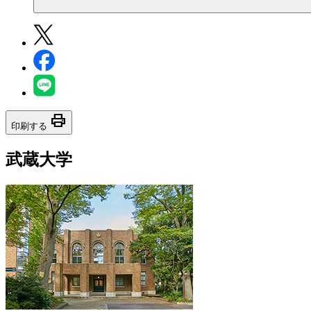
print
印刷する
武蔵大学