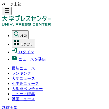
ページ上部
density_medium
検索
カテゴリ
ログイン
ニュースを受信
最新ニュース
ランキング
大学ニュース
小中高ニュース
大学発ベンチャー
ニュース特集
動画ニュース
武蔵大学