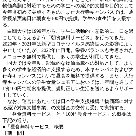
物価高騰に対応するための学生への経済的支援を目的として
今年度初めて実施するもの。また大行寺キャンパスでは、通
常授業実施日に朝食を100円で提供。学生の食生活を支援す
る。
白鴎大学は1999年から、学生に活動的・意欲的に一日を過
ごしてもらえるよう「朝食無料サービス」を行ってきた。
2020年・2021年は新型コロナウイルス感染拡大の影響により
中止していたが、2022年に再開。栄養バランスも考慮された
メニューを無料で提供し、多くの学生が利用してきた。
同大では今年度、記録的な物価高騰への対応として、より
多くの学生を経済的に支援するため、本キャンパスおよび大
行寺キャンパスにおいて昼食を無料で提供する。また、大行
寺キャンパスの学生食堂シェモアにおいては、年間を通して
1食100円で朝食を提供。規則正しい生活を送れるようサポー
トしていく。
なお、運営にあたっては日本学生支援機構「物価高に対す
る経済対策支援事業」の支援金の交付も受けて実施する。
「昼食無料サービス」と「100円朝食サービス」の概要は
下記の通り。
■「昼食無料サービス」概要
【期 間】