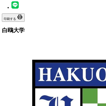
print
印刷する
白鴎大学