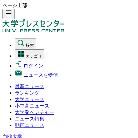
ページ上部
density_medium
検索
カテゴリ
ログイン
ニュースを受信
最新ニュース
ランキング
大学ニュース
小中高ニュース
大学発ベンチャー
ニュース特集
動画ニュース
白鴎大学