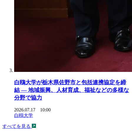
白鴎大学が栃木県佐野市と包括連携協定を締
結 ― 地域振興、人材育成、福祉などの多様な
分野で協力
2026.07.17 10:00
白鴎大学
すべてを見る