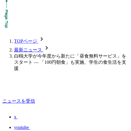
chevron_forward
TOPページ
chevron_forward
最新ニュース
白鴎大学が今年度から新たに「昼食無料サービス」を
スタート — 「100円朝食」も実施、学生の食生活を支
援
ニュースを受信
x
youtube