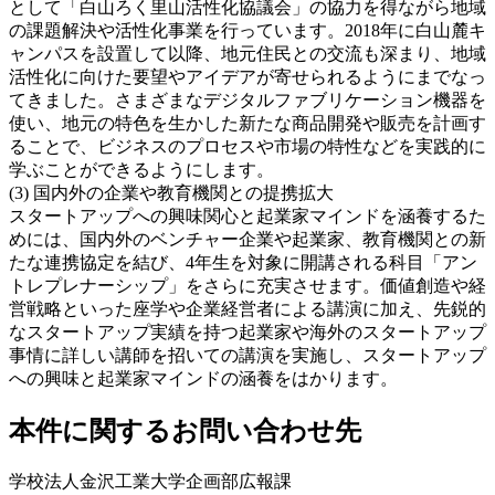
として「白山ろく里山活性化協議会」の協力を得ながら地域
の課題解決や活性化事業を行っています。2018年に白山麓キ
ャンパスを設置して以降、地元住民との交流も深まり、地域
活性化に向けた要望やアイデアが寄せられるようにまでなっ
てきました。さまざまなデジタルファブリケーション機器を
使い、地元の特色を生かした新たな商品開発や販売を計画す
ることで、ビジネスのプロセスや市場の特性などを実践的に
学ぶことができるようにします。
(3) 国内外の企業や教育機関との提携拡大
スタートアップへの興味関心と起業家マインドを涵養するた
めには、国内外のベンチャー企業や起業家、教育機関との新
たな連携協定を結び、4年生を対象に開講される科目「アン
トレプレナーシップ」をさらに充実させます。価値創造や経
営戦略といった座学や企業経営者による講演に加え、先鋭的
なスタートアップ実績を持つ起業家や海外のスタートアップ
事情に詳しい講師を招いての講演を実施し、スタートアップ
への興味と起業家マインドの涵養をはかります。
本件に関するお問い合わせ先
学校法人金沢工業大学企画部広報課