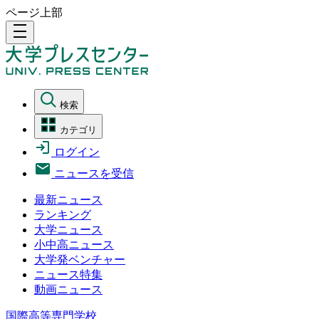
ページ上部
density_medium
検索
カテゴリ
ログイン
ニュースを受信
最新ニュース
ランキング
大学ニュース
小中高ニュース
大学発ベンチャー
ニュース特集
動画ニュース
国際高等専門学校