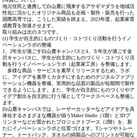
地元住民と連携して白山麓に飛来するアサギマダラを地域活
性化に活かしたオリジナル商品も企画・製作・販売を行った
国際高専では、こうした実績を踏まえ、2023年度、起業家育
成教育を加速させます。
取り組みは次の３つです。
(1) 学生が自主的にものづくり・コトづくり活動を行うイノ
ベーションラボの整備
1、2年生が過ごす白山麓キャンパスと4、５年生が過ごす金
沢キャンパスに、学生が自主的にものづくり・コトづくり活
動を行うイノベーションラボ（起業家工房）を整備します。
多様な商品・サービスを素早くリリースするため、ラボ
に、アイデアを素早くカタチにするためのデジタルファブリ
ケーション機器を整備。実用的な品質の製品が短期間で製作
できるようにします。また、学生が自主的にものづくりやア
イデア創出を自主的に行う場としてワークスペースも整備し
ます。
白山麓キャンパスでは、レーザーカッターなどアイデアを具
体化するさまざまな機器が揃うMaker Studio（1階）と3Dプ
リンターなどが置かれたプロジェクトブース（2階）を、新
たにイノベーションラボと位置づけます。Tシャツやトレー
ナー、トートバック、タオルの綿製品へのプリントが可能な