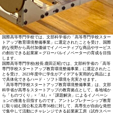
国際高等専門学校では、文部科学省の「高等専門学校スター
トアップ教育環境整備事業」に選定されたことを受け、国際
的な視野から高付加価値でイノベーティブな商品やサービス
の創出できる起業家＝グローバルイノベーターの育成を目指
します。
国際高等専門学校(校長:鹿田正昭)では、文部科学省の「高等
専門学校スタートアップ教育環境整備事業」に選定されたこ
とを受け、2023年度中に学生がアイデアを実用的な商品にま
で具体化できるハード・ソフト環境を充実させます。
「高等専門学校スタートアップ教育環境整備事業」は、文部
科学省が高専をスタートアップの教育拠点として、各地域か
ら「ものづくり」×「AI」×「課題解決」によるイノベーシ
ョンの推進を目指すものです。アントレプレナーシップ教育
に取り組む国公私立高専56校に対して、高専生が自由な発想
で集中して活動にチャレンジできる起業家工房（試作スペー