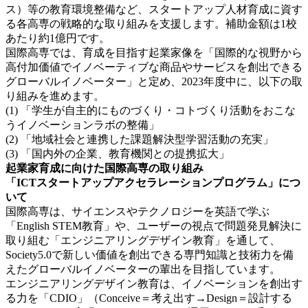
ス）等の教育環境整備など、スタートアップ人材育成に資す
る各高専の戦略的な取り組みを支援します。補助金額は1校
あたり約1億円です。
国際高専では、育成を目指す起業家像を「国際的な視野から
高付加価値でイノベーティブな商品やサービスを創出できる
グローバルイノベーター」と定め、2023年度中に、以下の取
り組みを進めます。
(1) 「学生が自主的にものづくり・コトづくり活動をおこな
うイノベーションラボの整備」
(2) 「地域社会と連携した課題解決型学習活動の充実」
(3) 「国内外の企業、教育機関との提携拡大」
起業家育成に向けた国際高専の取り組み
「ICTスタートアップアクセラレーションプログラム」につ
いて
国際高専は、サイエンスやテクノロジーを英語で学ぶ
「English STEM教育」や、ユーザーの視点で問題発見解決に
取り組む「エンジニアリングデザイン教育」を通して、
Society5.0で新しい価値を創出できる専門知識と技術力を備
えたグローバルイノベーターの輩出を目指しています。
エンジニアリングデザイン教育は、イノベーションを創出す
る力を「CDIO」（Conceive＝考え出す→Design＝設計する