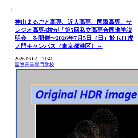
神山まるごと高専、近大高専、国際高専、サ
レジオ高専4校が「第5回私立高専合同進学説
明会」を開催〜2026年7月5日（日）於 KIT虎
ノ門キャンパス（東京都港区）～
2026.06.02 11:41
国際高等専門学校