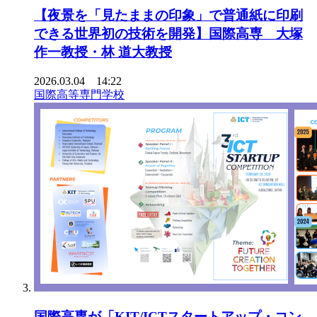
【夜景を「見たままの印象」で普通紙に印刷
できる世界初の技術を開発】国際高専 大塚
作一教授・林 道大教授
2026.03.04 14:22
国際高等専門学校
国際高専が「KIT/ICTスタートアップ・コン