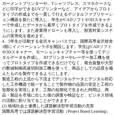
ガーメントプリンターや、Tシャツプレス、スマホケースな
どに印字ができるUVプリンターなど、アイデアからプロト
タイプの作成までを一貫して行えるデジタルファブリケーシ
ョン機器を新たに導入し、学生がCADソフトや3Dスキャナ
ーで作成したデータから素早くプロトタイプを作成できるよ
うにします。また産業用ドローンも導入し、獣害対策システ
ムの実用化を進めます。
4、5年生が活動する金沢キャンパスでは、国際高専金沢校舎
1階にイノベーションラボを開設します。学生はCADソフト
や3Dスキャナー、モーションキャプチャー等を使ってデジ
タルデータを作成し、3Dプリンターやレーザー加工機を使
ってプロトタイプを作成できるだけでなく、複合旋盤や大型
の数値制御高速切削加工機を使って、商品としての品質を備
えたものを製作できるようにします。
製造工程の上流から下流までデジタルデータとデジタル対応
した工作機器で統一することで製作物の品質の安定と工程の
短期化を実現します。工期の短期化で生まれた時間は、商
品・製品を市場に出した後の調査や検証など、ビジネス領域
の活動に割り当てることができます。
(2) 地域社会と連携した課題解決型学習活動の充実
国際高専では課題解決型学習活動（Project Based Learning）