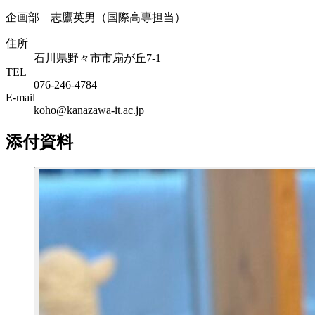
企画部 志鷹英男（国際高専担当）
住所
石川県野々市市扇が丘7-1
TEL
076-246-4784
E-mail
koho@kanazawa-it.ac.jp
添付資料