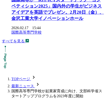
ペティション2025」国内外の学生がビジネス
アイデアを英語でプレゼン。2月20日（金）、
金沢工業大学イノベーションホール
2026.02.17 15:44
国際高等専門学校
すべてを見る
chevron_forward
TOPページ
chevron_forward
最新ニュース
国際高等専門学校が起業家育成に向け、文部科学省ス
タートアッププログラムを2023年度に開始