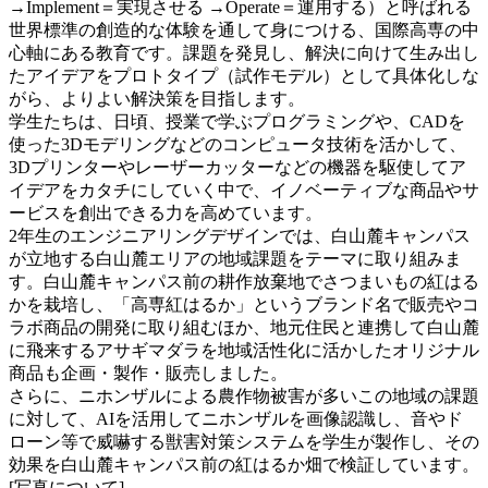
→Implement＝実現させる →Operate＝運用する）と呼ばれる
世界標準の創造的な体験を通して身につける、国際高専の中
心軸にある教育です。課題を発見し、解決に向けて生み出し
たアイデアをプロトタイプ（試作モデル）として具体化しな
がら、よりよい解決策を目指します。
学生たちは、日頃、授業で学ぶプログラミングや、CADを
使った3Dモデリングなどのコンピュータ技術を活かして、
3Dプリンターやレーザーカッターなどの機器を駆使してア
イデアをカタチにしていく中で、イノベーティブな商品やサ
ービスを創出できる力を高めています。
2年生のエンジニアリングデザインでは、白山麓キャンパス
が立地する白山麓エリアの地域課題をテーマに取り組みま
す。白山麓キャンパス前の耕作放棄地でさつまいもの紅はる
かを栽培し、「高専紅はるか」というブランド名で販売やコ
ラボ商品の開発に取り組むほか、地元住民と連携して白山麓
に飛来するアサギマダラを地域活性化に活かしたオリジナル
商品も企画・製作・販売しました。
さらに、ニホンザルによる農作物被害が多いこの地域の課題
に対して、AIを活用してニホンザルを画像認識し、音やド
ローン等で威嚇する獣害対策システムを学生が製作し、その
効果を白山麓キャンパス前の紅はるか畑で検証しています。
[写真について]