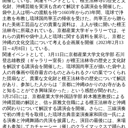
開催している。関連イベントとして、檀王法林寺の歴史と文
化財、沖縄芸能を実演も含めて解説する講演会を開催した。
袋中上人は明への渡航を待つ1603年からの3年間、琉球で浄
土教を布教し琉球国尚寧王の帰依を受けた。尚寧王から贈ら
れた美術工芸品などの貴重な資料は、上人が後に開いた檀王
法林寺に所蔵されている。京都産業大学ギャラリーでは、そ
れらの資料や袋中上人と琉球に関する資料を展示し、京都と
沖縄の文化交流について考える企画展を開催（2023年2月13
日～4月8日）している。
関連イベントとして、3月11日に京都産業大学文化学部 石川
登志雄教授（ギャラリー室長）が檀王法林寺の歴史と文化財
を解説する講演会を開催した。琉球国尚寧王が描いた袋中上
人の肖像画や現存最古のものとみられるクバの葉でつくられ
た団扇など、貴重な文化財と檀王法林寺の歴史について解説
があり、参加した人からは「京都に沖縄ゆかりのお寺がある
と知ることができ興味深かった」という感想が聞かれた。
3月25日には、京都産業大学外国語学部 鈴木雅恵教授による
沖縄芸能の解説と、信ヶ原雅文住職による檀王法林寺と沖縄
の関わりについて解説する講演会を開催。さらに、三線演奏
で初の博士号を取得した琉球古典音楽演奏家和田信一氏によ
る演奏と沖縄舞踊の共演を披露した。演目の最後には、来場
者も参加してカチャーシー（催しのクライマックスで踊られ