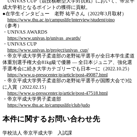
UNIVAS CUP（競技横断型大学対抗戦）において、帝京平
成大学初となるポイントの獲得に貢献。
●在学生インタビュー 老野 祐平さん（2022年3月取材）
https://www.thu.ac.jp/campuslife/interview/student/oino
（参考）
・UNIVAS AWARDS
https://www.univas.jp/univas_awards/
・UNIVAS CUP
https://www.univas.jp/project/univas_cup/
・帝京平成大学男子柔道部の老野祐平選手が全日本学生柔道
体重別選手権大会81kg級で優勝 — 全日本ジュニア、強化選
手選考会に続き大学カテゴリーでも日本一に（2022.10.25）
https://www.u-presscenter.jp/article/post-49087.html
・帝京平成大学男子柔道部の老野祐平選手が国際大会で3位
に入賞（2022.02.15）
https://www.u-presscenter.jp/article/post-47518.html
・帝京平成大学男子柔道部
https://www.thu.ac.jp/campuslife/club/judo
本件に関するお問い合わせ先
学校法人 帝京平成大学 入試課