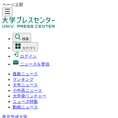
ページ上部
density_medium
検索
カテゴリ
ログイン
ニュースを受信
最新ニュース
ランキング
大学ニュース
小中高ニュース
大学発ベンチャー
ニュース特集
動画ニュース
帝京平成大学