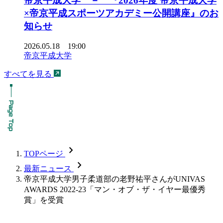
帝京平成大学 － 『2026年度 帝京平成大学
×帝京平成スポーツアカデミー公開講座』のお
知らせ
2026.05.18 19:00
帝京平成大学
すべてを見る
chevron_forward
TOPページ
chevron_forward
最新ニュース
帝京平成大学男子柔道部の老野祐平さんがUNIVAS
AWARDS 2022-23「マン・オブ・ザ・イヤー最優秀
賞」を受賞