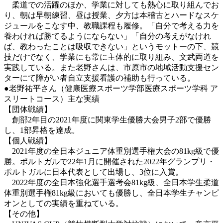
柔道での活躍のほか、学業に対しても熱心に取り組んでお
り、朝は早朝練習、昼は授業、夕方は本稽古とハードなスケ
ジュールをこなす中、教職課程も履修。「自分で考える力を
養わければ勝てるようにならない」「自分の考えがなけれ
ば、教わったことは吸収できない」というモットーの下、競
技だけでなく、学業にも常に主体的に取り組み、文武両道を
実践している。また老野さんは、市原市の地域活動支援セン
ターにて障がい者自立支援看護の補助も行っている。
●老野祐平さん（健康医療スポーツ学部医療スポーツ学科 ア
スリートコース）主な実績
【団体戦績】
創部2年目の2021年度に関東学生優勝大会男子2部で優勝
し、1部昇格を達成。
【個人戦績】
2021年度の全日本ジュニア体重別選手権大会の81kg級で優
勝。ポルトガルで22年1月に開催された2022年グランプリ・
ポルトガルに日本代表として出場し、3位に入賞。
2022年度の全日本強化選手選考会81kg級、全日本学生柔道
体重別選手権81kg級においても優勝し、全日本学生チャンピ
オンとしての実績を重ねている。
【その他】