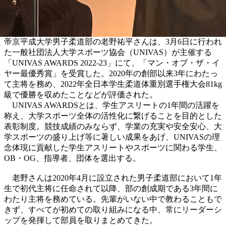
帝京平成大学男子柔道部の老野祐平さんは、3月6日に行われ
た一般社団法人大学スポーツ協会（UNIVAS）が主催する
「UNIVAS AWARDS 2022-23」にて、「マン・オブ・ザ・イ
ヤー最優秀賞」を受賞した。2020年の創部以来3年にわたっ
て主将を務め、2022年全日本学生柔道体重別選手権大会81kg
級で優勝を収めたことなどが評価された。
UNIVAS AWARDSとは、学生アスリートの1年間の活躍を
称え、大学スポーツ全体の活性化に繋げることを目的とした
表彰制度。競技成績のみならず、学業の充実や安全安心、大
学スポーツの盛り上げ等に著しい成果をあげ、UNIVASの理
念体現に貢献した学生アスリートやスポーツに関わる学生、
OB・OG、指導者、団体を選出する。
老野さんは2020年4月に設立された男子柔道部において1年
生で初代主将に任命されて以降、部の創成期である3年間に
わたり主将を務めている。先輩がいない中で教わることもで
きず、すべてが初めての取り組みになる中、常にリーダーシ
ップを発揮して部員を取りまとめてきた。