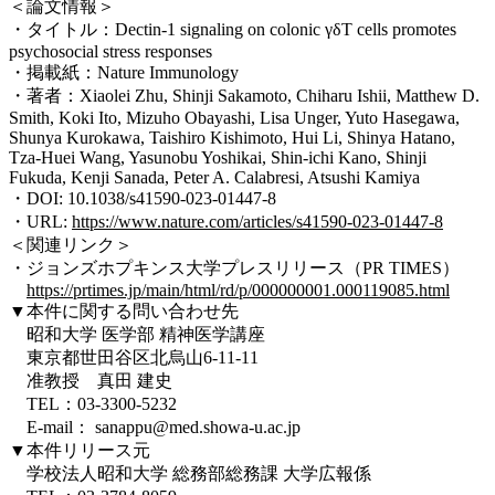
＜論文情報＞
・タイトル：Dectin-1 signaling on colonic γδT cells promotes
psychosocial stress responses
・掲載紙：Nature Immunology
・著者：Xiaolei Zhu, Shinji Sakamoto, Chiharu Ishii, Matthew D.
Smith, Koki Ito, Mizuho Obayashi, Lisa Unger, Yuto Hasegawa,
Shunya Kurokawa, Taishiro Kishimoto, Hui Li, Shinya Hatano,
Tza-Huei Wang, Yasunobu Yoshikai, Shin-ichi Kano, Shinji
Fukuda, Kenji Sanada, Peter A. Calabresi, Atsushi Kamiya
・DOI: 10.1038/s41590-023-01447-8
・URL:
https://www.nature.com/articles/s41590-023-01447-8
＜関連リンク＞
・ジョンズホプキンス大学プレスリリース（PR TIMES）
https://prtimes.jp/main/html/rd/p/000000001.000119085.html
▼本件に関する問い合わせ先
昭和大学 医学部 精神医学講座
東京都世田谷区北烏山6-11-11
准教授 真田 建史
TEL：03-3300-5232
E-mail： sanappu@med.showa-u.ac.jp
▼本件リリース元
学校法人昭和大学 総務部総務課 大学広報係