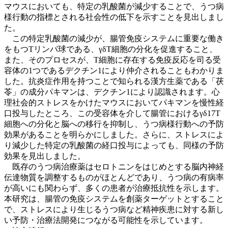
マウスにおいても、特定の乳酸菌が減少することで、うつ病
様行動の指標とされる社会性の低下を示すことを見出しまし
た。
この特定乳酸菌の減少が、腸管免疫システムに重要な働き
をもつTリンパ球である、γδT細胞の分化を促進すること、
また、そのプロセスが、T細胞に存在する免疫反応を司る受
容体の1つであるデクチン1により仲介されることもわかりま
した。抗炎症作用を持つことで知られる漢方生薬である「茯
苓」の成分パキマンは、デクチン1により認識されます。心
理社会的ストレスをかけたマウスにおいてパキマンを慢性経
口投与したところ、この受容体を介して腸管におけるγδ17T
細胞への分化と脳への移行を抑制し、うつ病様行動への予防
効果があることを明らかにしました。さらに、ストレスによ
り減少した特定の乳酸菌の経口投与によっても、同様の予防
効果を見出しました。
既存のうつ病治療薬はセロトニンをはじめとする脳内神経
伝達物質を調整するものがほとんどであり、うつ病の有病率
が高いにも関わらず、多くの患者が治療抵抗性を示します。
本研究は、腸管の免疫システムを創薬ターゲットとすること
で、ストレスにより生じるうつ病など精神疾患に対する新し
い予防・治療法開発につながる可能性を示しています。