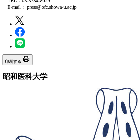
TEL：03-3784-8059
E-mail： press@ofc.showa-u.ac.jp
print
印刷する
昭和医科大学