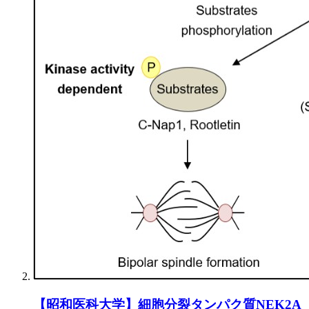
【昭和医科大学】細胞分裂タンパク質NEK2A