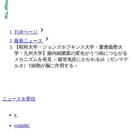
chevron_forward
TOPページ
chevron_forward
最新ニュース
【昭和大学・ジョンズホプキンス大学・慶應義塾大
学・九州大学】腸内細菌叢の変化がうつ病につながる
メカニズムを発見 ～腸管免疫にかかわるγδ（ガンマデ
ルタ）T細胞が脳に作用する～
ニュースを受信
x
youtube