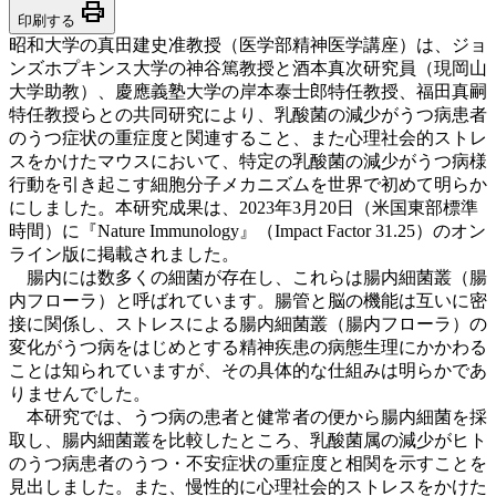
print
印刷する
昭和大学の真田建史准教授（医学部精神医学講座）は、ジョ
ンズホプキンス大学の神谷篤教授と酒本真次研究員（現岡山
大学助教）、慶應義塾大学の岸本泰士郎特任教授、福田真嗣
特任教授らとの共同研究により、乳酸菌の減少がうつ病患者
のうつ症状の重症度と関連すること、また心理社会的ストレ
スをかけたマウスにおいて、特定の乳酸菌の減少がうつ病様
行動を引き起こす細胞分子メカニズムを世界で初めて明らか
にしました。本研究成果は、2023年3月20日（米国東部標準
時間）に『Nature Immunology』（Impact Factor 31.25）のオン
ライン版に掲載されました。
腸内には数多くの細菌が存在し、これらは腸内細菌叢（腸
内フローラ）と呼ばれています。腸管と脳の機能は互いに密
接に関係し、ストレスによる腸内細菌叢（腸内フローラ）の
変化がうつ病をはじめとする精神疾患の病態生理にかかわる
ことは知られていますが、その具体的な仕組みは明らかであ
りませんでした。
本研究では、うつ病の患者と健常者の便から腸内細菌を採
取し、腸内細菌叢を比較したところ、乳酸菌属の減少がヒト
のうつ病患者のうつ・不安症状の重症度と相関を示すことを
見出しました。また、慢性的に心理社会的ストレスをかけた