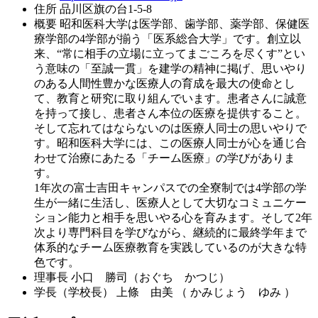
住所
品川区旗の台1-5-8
概要
昭和医科大学は医学部、歯学部、薬学部、保健医
療学部の4学部が揃う「医系総合大学」です。創立以
来、“常に相手の立場に立ってまごころを尽くす”とい
う意味の「至誠一貫」を建学の精神に掲げ、思いやり
のある人間性豊かな医療人の育成を最大の使命とし
て、教育と研究に取り組んでいます。患者さんに誠意
を持って接し、患者さん本位の医療を提供すること。
そして忘れてはならないのは医療人同士の思いやりで
す。昭和医科大学には、この医療人同士が心を通じ合
わせて治療にあたる「チーム医療」の学びがありま
す。
1年次の富士吉田キャンパスでの全寮制では4学部の学
生が一緒に生活し、医療人として大切なコミュニケー
ション能力と相手を思いやる心を育みます。そして2年
次より専門科目を学びながら、継続的に最終学年まで
体系的なチーム医療教育を実践しているのが大きな特
色です。
理事長
小口 勝司（おぐち かつじ）
学長（学校長）
上條 由美 （ かみじょう ゆみ ）