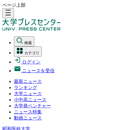
ページ上部
density_medium
検索
カテゴリ
ログイン
ニュースを受信
最新ニュース
ランキング
大学ニュース
小中高ニュース
大学発ベンチャー
ニュース特集
動画ニュース
昭和医科大学