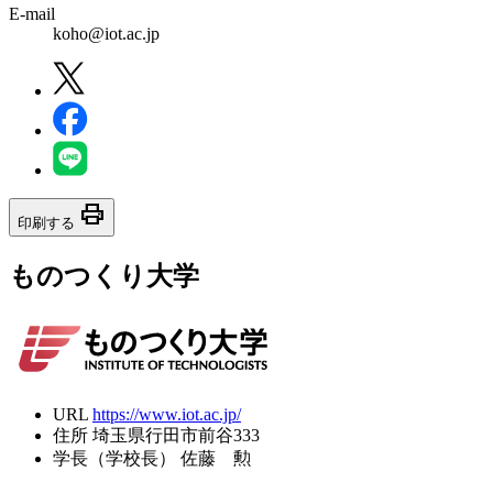
E-mail
koho@iot.ac.jp
print
印刷する
ものつくり大学
URL
https://www.iot.ac.jp/
住所
埼玉県行田市前谷333
学長（学校長）
佐藤 勲