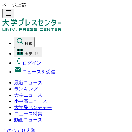
ページ上部
density_medium
検索
カテゴリ
ログイン
ニュースを受信
最新ニュース
ランキング
大学ニュース
小中高ニュース
大学発ベンチャー
ニュース特集
動画ニュース
ものつくり大学