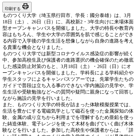
print
印刷する
ものつくり大学（埼玉県行田市、学長：國分泰雄）は、3月
18日（土）、26日（日）に、高校新2・3年生向けに来場体面
型オープンキャンパスを開催しました。大学の特長や教育内
容はもちろん、学生や大学の雰囲気を肌で感じることができ
る内容で入学後の学生生活を想像しながら自身の進路を考え
る貴重な機会となりました。
ものつくり大学では新型コロナウイルス感染症の影響が続く
中、参加高校生及び保護者の進路選択の機会確保のため徹底
した感染防止対策のもと、3月18日（土）・26日（日）にオ
ープンキャンパスを開催しました。学科長による学科紹介や
学生スタッフによるキャンパスツアーでは、先輩学生たちの
ガイドで普段は立ち入る事のできない学内施設の見学や、学
生生活や受験勉強などへの質問や疑問に親身になって回答し
ながら施設の見学を行いました。
また、ものつくり大学の特長が詰まった体験模擬授業では、
生活を豊かにする電磁気学として磁石を使った金属探知の体
験、金属の成り立ちから利用までを理解するため亜鉛を使っ
た鋳造体験、電子レンジを使って木材を曲げていく曲げ木体
験などを行いました。参加した高校生や保護者からは、「詳