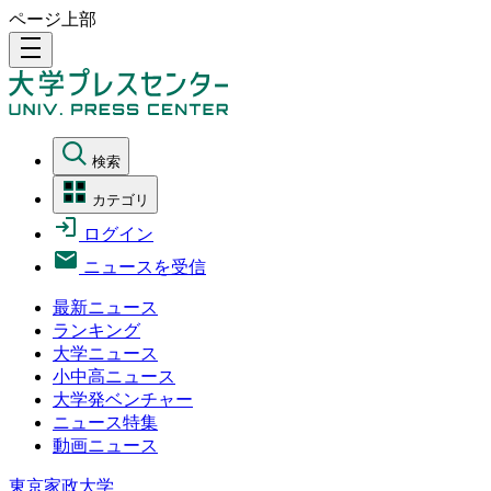
ページ上部
density_medium
検索
カテゴリ
ログイン
ニュースを受信
最新ニュース
ランキング
大学ニュース
小中高ニュース
大学発ベンチャー
ニュース特集
動画ニュース
東京家政大学