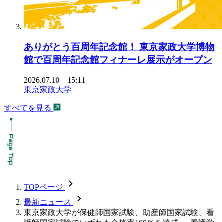
ありがとう百周年記念館！ 東京家政大学博物
館で百周年記念館フィナーレ展示がオープン
2026.07.10 15:11
東京家政大学
すべてを見る
chevron_forward
TOPページ
chevron_forward
最新ニュース
東京家政大学が保健師国家試験、助産師国家試験、看