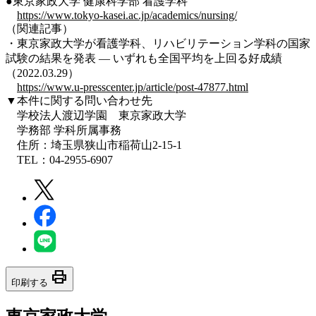
●東京家政大学 健康科学部 看護学科
https://www.tokyo-kasei.ac.jp/academics/nursing/
（関連記事）
・東京家政大学が看護学科、リハビリテーション学科の国家
試験の結果を発表 — いずれも全国平均を上回る好成績
（2022.03.29）
https://www.u-presscenter.jp/article/post-47877.html
▼本件に関する問い合わせ先
学校法人渡辺学園 東京家政大学
学務部 学科所属事務
住所：埼玉県狭山市稲荷山2-15-1
TEL：04-2955-6907
print
印刷する