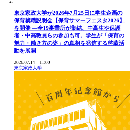
東京家政大学が2026年7月25日に学生企画の
保育就職説明会【保育サマーフェスタ2026】
を開催 ―全19事業所が集結、中高生や保護
者・中高教員らの参加も可。学生が「保育の
魅力・働き方の姿」の真相を発信する啓蒙活
動を展開
2026.07.14 11:00
東京家政大学