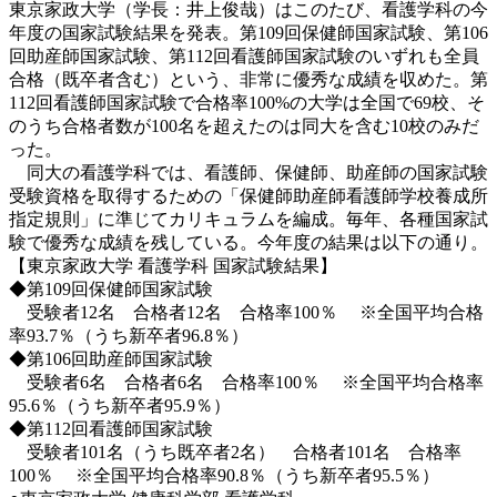
東京家政大学（学長：井上俊哉）はこのたび、看護学科の今
年度の国家試験結果を発表。第109回保健師国家試験、第106
回助産師国家試験、第112回看護師国家試験のいずれも全員
合格（既卒者含む）という、非常に優秀な成績を収めた。第
112回看護師国家試験で合格率100%の大学は全国で69校、そ
のうち合格者数が100名を超えたのは同大を含む10校のみだ
った。
同大の看護学科では、看護師、保健師、助産師の国家試験
受験資格を取得するための「保健師助産師看護師学校養成所
指定規則」に準じてカリキュラムを編成。毎年、各種国家試
験で優秀な成績を残している。今年度の結果は以下の通り。
【東京家政大学 看護学科 国家試験結果】
◆第109回保健師国家試験
受験者12名 合格者12名 合格率100％ ※全国平均合格
率93.7％（うち新卒者96.8％）
◆第106回助産師国家試験
受験者6名 合格者6名 合格率100％ ※全国平均合格率
95.6％（うち新卒者95.9％）
◆第112回看護師国家試験
受験者101名（うち既卒者2名） 合格者101名 合格率
100％ ※全国平均合格率90.8％（うち新卒者95.5％）