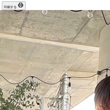
print
印刷する