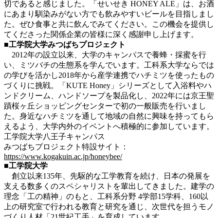
切であると感じました。「せいせき HONEY ALE」は、お酒
にあまり馴染みがない方でも飲みやすいビールを目指しまし
た。ぜひ食事と共に飲んでみてください。この機会を提供し
てくださった関係企業の皆様に深く感謝申し上げます。
■工学院大学みつばちプロジェクト
2012年の設立以来、大学のキャンパスで養蜂・採蜜を行
い、ミツバチの生態系を学んでいます。工科系大学ならでは
の学びを活かし2018年から産学連携でハチミツを使ったもの
づくりに挑戦。「KUTE Honey」シリーズとして入浴料やハ
ンドクリーム、ハンドソープを製品化し、2022年には京王聖
蹟桜ヶ丘ショッピングセンターで初の一般販売を行いまし
た。身近なハチミツを通して地域の自然に興味を持ってもら
えるよう、大学内外のイベントへ積極的に参加しています。
工学院大学八王子キャンパス
みつばちプロジェクト特設サイト：
https://www.kogakuin.ac.jp/honeybee/
■工学院大学
創立以来135年、先駆的な工学教育を続け、日本の発展を
支える数多くのスペシャリストを輩出してきました。建学の
理念「工の精神」のもと、工科系分野 4学部15学科、160以
上の研究室で行われる教育と研究を通じ、次世代を担うモノ
づくり人材「21世紀工手」を育成しています。