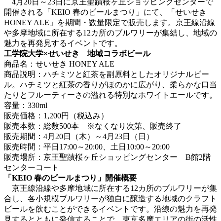
4月20日～23日に京王聖蹟桜ヶ丘ショッピングセンターで
開催される「KEIO 春のビールまつり」にて、「せいせき
HONEY ALE」を期間・数量限定で販売します。京王線沿線
や多摩地域に所在する12カ所のブルワリーが集結し、地域の
魅力を再発見するイベントです。
工学院大学×せいせき 地域コラボビール
商品名：せいせき HONEY ALE
商品説明：ハチミツと紅茶を副原料としたオリジナルビー
ル。ハチミツと紅茶の香りがほのかに広がり、柔らかな口当
たりとフルーティーさの溢れる特別なホワイトエールです。
容量：330ml
販売価格：1,200円（税込み）
販売本数：総数500本 ※なくなり次第、販売終了
販売期間：4月20日（木）～4月23日（日）
販売時間：平日17:00～20:00、土日10:00～20:00
販売場所：京王聖蹟桜ヶ丘ショッピングセンター B館2階
センターコート
「KEIO 春のビールまつり」開催概要
京王線沿線や多摩地域に所在する12カ所のブルワリーが集
合し、各小規模ブルワリーが独自に醸造する地域のクラフト
ビールを飲むことができるイベントです。沿線の魅力を再発
見するとともに発信することで、東京多摩エリアの街の活性