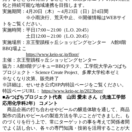
化と持続可能な地域連携を目指します。
実施期間：4月20日（木）～4月23日（日）計4日間
※小雨決行、荒天中止、※開催情報はWEBサイ
トをご覧ください。
実施時間：平日17:00～21:00（L.O. 20:45）
土日12:00～21:00（L.O. 20:45）
実施場所：京王聖蹟桜ヶ丘ショッピングセンター A館8階
BBQ場よこ
https://www.keio-sc.jp/floor/
主催：京王聖蹟桜ヶ丘ショッピングセンター
協力：A館8階デジキューBBQテラス、工学院大学みつばち
プロジェクト・Science Create Project、多摩大学松本ゼミ
※なくなり次第、販売終了
※詳細は、せいせき公式HP内特設ページをご覧ください。
特設ページURL：
https://www.keio-sc.jp/2023beer/
■みつばちプロジェクト代表 山田 愛未 さん（先進工学部
応用化学科2年） コメント
商品企画の打ち合わせやビールの醸造体験を通して、商品
製作の流れやビールの製造方法を学ぶことができました。も
のづくりを行う上で、常にターゲットの事を考えて関係者間
でよく話し合い、各々の専門知識・技術を活用することが大