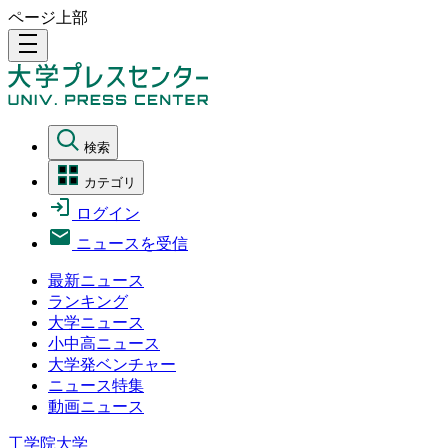
ページ上部
density_medium
検索
カテゴリ
ログイン
ニュースを受信
最新ニュース
ランキング
大学ニュース
小中高ニュース
大学発ベンチャー
ニュース特集
動画ニュース
工学院大学