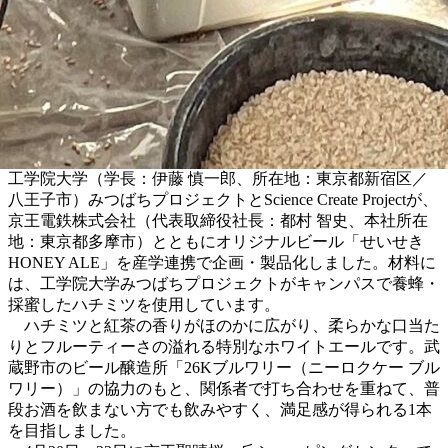
工学院大学（学長：伊藤 慎一郎、所在地：東京都新宿区／
八王子市）みつばちプロジェクトとScience Create Projectが、
京王電鉄株式会社（代表取締役社長：都村 智史、本社所在
地：東京都多摩市）とともにオリジナルビール「せいせき
HONEY ALE」を産学連携で企画・製品化しました。材料に
は、工学院大学みつばちプロジェクトがキャンパスで養蜂・
採蜜したハチミツを使用しています。
ハチミツと紅茶の香りがほのかに広がり、柔らかな口当た
りとフルーティーさの溢れる特別なホワイトエールです。武
蔵野市のビール醸造所「26Kブルワリー（ニーロクケー ブル
ワリー）」の協力のもと、関係者で打ち合わせを重ねて、普
段お酒を飲まない方でも飲みやすく、満足感が得られる1本
を目指しました。